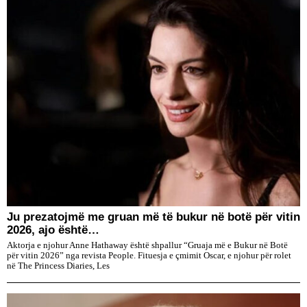
Ju prezatojmë me gruan më të bukur në botë për vitin
2026, ajo është…
Aktorja e njohur Anne Hathaway është shpallur “Gruaja më e Bukur në Botë
për vitin 2026” nga revista People. Fituesja e çmimit Oscar, e njohur për rolet
në The Princess Diaries, Les