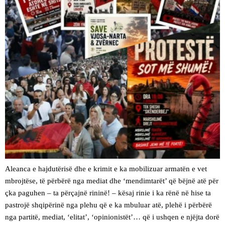
Aleanca e hajdutërisë dhe e krimit e ka mobilizuar armatën e vet
mbrojtëse, të përbërë nga mediat dhe ‘mendimtarët’ që bëjnë atë për
çka paguhen – ta përçajnë rininë! – kësaj rinie i ka rënë në hise ta
pastrojë shqipërinë nga plehu që e ka mbuluar atë, plehë i përbërë
nga partitë, mediat, ‘elitat’, ‘opinionistët’… që i ushqen e njëjta dorë