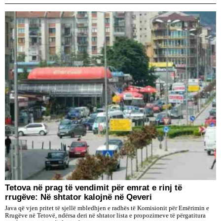
Tetova në prag të vendimit për emrat e rinj të
rrugëve: Në shtator kalojnë në Qeveri
Java që vjen pritet të sjellë mbledhjen e radhës të Komisionit për Emërimin e
Rrugëve në Tetovë, ndërsa deri në shtator lista e propozimeve të përgatitura