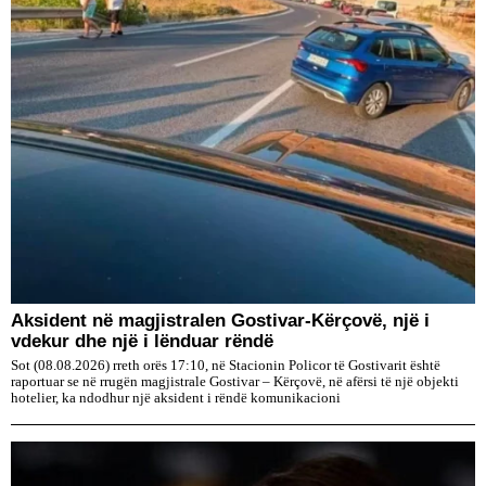
Aksident në magjistralen Gostivar-Kërçovë, një i
vdekur dhe një i lënduar rëndë
Sot (08.08.2026) rreth orës 17:10, në Stacionin Policor të Gostivarit është
raportuar se në rrugën magjistrale Gostivar – Kërçovë, në afërsi të një objekti
hotelier, ka ndodhur një aksident i rëndë komunikacioni