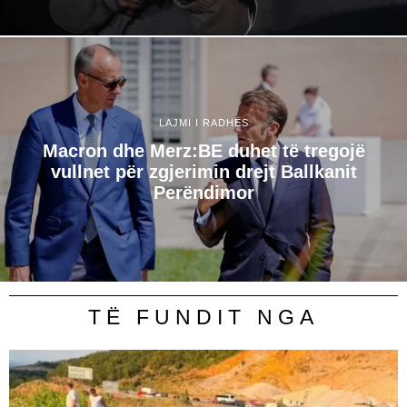
LAJMI I RADHËS
Macron dhe Merz:BE duhet të tregojë
vullnet për zgjerimin drejt Ballkanit
Perëndimor
TË FUNDIT NGA