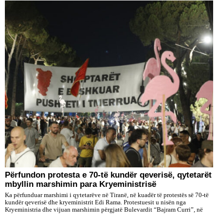
Përfundon protesta e 70-të kundër qeverisë, qytetarët
mbyllin marshimin para Kryeministrisë
Ka përfunduar marshimi i qytetarëve në Tiranë, në kuadër të protestës së 70-të
kundër qeverisë dhe kryeministrit Edi Rama. Protestuesit u nisën nga
Kryeministria dhe vijuan marshimin përgjatë Bulevardit “Bajram Curri”, në