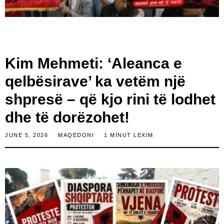
Kim Mehmeti: ‘Aleanca e
qelbësirave’ ka vetëm një
shpresë – që kjo rini të lodhet
dhe të dorëzohet!
JUNE 5, 2026
MAQEDONI
1 MINUT LEXIM