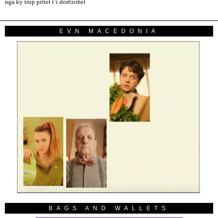
nga ky trup pritet t’i dorëzohet
EVN MACEDONIA
BAGS AND WALLETS