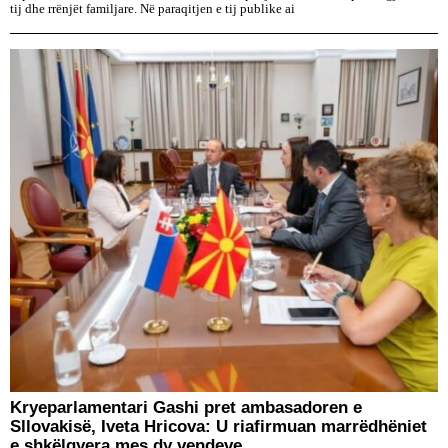
tij dhe rrënjët familjare. Në paraqitjen e tij publike ai
Kryeparlamentari Gashi pret ambasadoren e
Sllovakisë, Iveta Hricova: U riafirmuan marrëdhëniet
e shkëlqyera mes dy vendeve