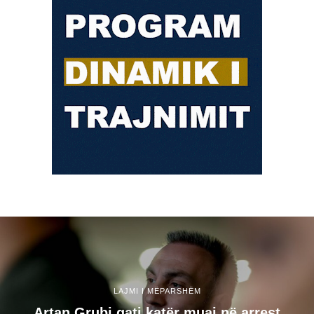
LAJMI I MËPARSHËM
Artan Grubi gati katër muaj në arrest