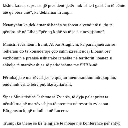
kishte Izrael, sepse asnjë president tjetër nuk ishte i gatshëm të bënte
atë që bëra unë”, ka deklaruar Trumpi.
Netanyahu ka deklaruar të hënën se forcat e vendit të tij do të
qëndrojnë në Liban “për aq kohë sa të jetë e nevojshme”.
Ministri i Jashtëm i Iranit, Abbas Araghchi, ka paralajmëruar se
Teherani do ta konsiderojë çdo sulm izraelit ndaj Libanit ose
vazhdimin e pranisë ushtarake izraelite në territorin libanez si
shkelje të marrëveshjes së përkohshme me SHBA-në.
Përmbajtja e marrëveshjes, e quajtur memorandum mirëkuptim,
ende nuk është bërë publike zyrtarisht.
Sipas Ministrisë së Jashtme të Zvicrës, të dyja palët pritet ta
nënshkruajnë marrëveshjen të premten në resortin zviceran
Bürgenstock, që ndodhet në Lucern.
Trumpi ka thënë se ka të ngjarë të mbajë një konferencë për shtyp