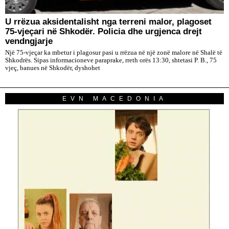
U rrëzua aksidentalisht nga terreni malor, plagoset
75-vjeçari në Shkodër. Policia dhe urgjenca drejt
vendngjarje
Një 75-vjeçar ka mbetur i plagosur pasi u rrëzua në një zonë malore në Shalë të
Shkodrës. Sipas informacioneve paraprake, rreth orës 13:30, shtetasi P. B., 75
vjeç, banues në Shkodër, dyshohet
EVN MACEDONIA