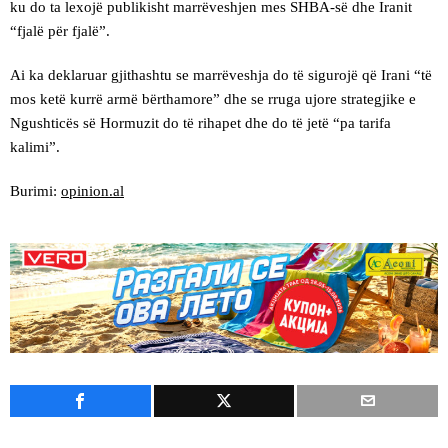
ku do ta lexojë publikisht marrëveshjen mes SHBA-së dhe Iranit
“fjalë për fjalë”.
Ai ka deklaruar gjithashtu se marrëveshja do të sigurojë që Irani “të
mos ketë kurrë armë bërthamore” dhe se rruga ujore strategjike e
Ngushticës së Hormuzit do të rihapet dhe do të jetë “pa tarifa
kalimi”.
Burimi:
opinion.al