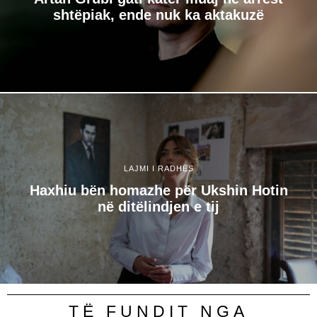
shtëpiak, ende nuk ka aktakuzë
LAJMI I RADHËS
Haxhiu bën homazhe për Ukshin Hotin
në ditëlindjen e tij
TË FUNDIT NGA