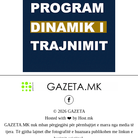
© 2026 GAZETA
Hosted with ❤️ by Host.mk
GAZETA.MK nuk mban përgjegjësi për përmbajtjet e marra nga media të
tjera. Të gjitha lajmet dhe fotografitë e huazuara publikohen me linkun e