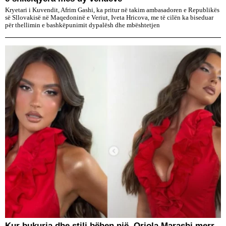
Kryetari i Kuvendit, Afrim Gashi, ka pritur në takim ambasadoren e Republikës
së Sllovakisë në Maqedoninë e Veriut, Iveta Hricova, me të cilën ka biseduar
për thellimin e bashkëpunimit dypalësh dhe mbështetjen
Kur bukuria dhe stili bëhen një, Oriola Marashi merr