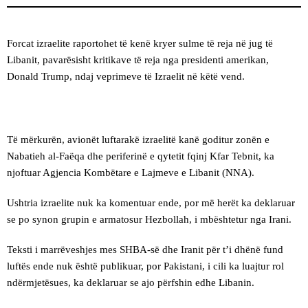
Forcat izraelite raportohet të kenë kryer sulme të reja në jug të
Libanit, pavarësisht kritikave të reja nga presidenti amerikan,
Donald Trump, ndaj veprimeve të Izraelit në këtë vend.
Të mërkurën, avionët luftarakë izraelitë kanë goditur zonën e
Nabatieh al-Faëqa dhe periferinë e qytetit fqinj Kfar Tebnit, ka
njoftuar Agjencia Kombëtare e Lajmeve e Libanit (NNA).
Ushtria izraelite nuk ka komentuar ende, por më herët ka deklaruar
se po synon grupin e armatosur Hezbollah, i mbështetur nga Irani.
Teksti i marrëveshjes mes SHBA-së dhe Iranit për t’i dhënë fund
luftës ende nuk është publikuar, por Pakistani, i cili ka luajtur rol
ndërmjetësues, ka deklaruar se ajo përfshin edhe Libanin.