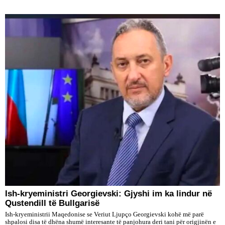
Ish-kryeministri Georgievski: Gjyshi im ka lindur në
Qustendill të Bullgarisë
Ish-kryeministrii Maqedonise se Veriut Ljupço Georgievski kohë më parë
shpalosi disa të dhëna shumë interesante të panjohura deri tani për origjinën e