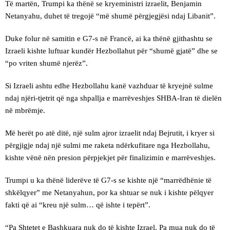
Të martën, Trumpi ka thënë se kryeministri izraelit, Benjamin
Netanyahu, duhet të tregojë “më shumë përgjegjësi ndaj Libanit”.
Duke folur në samitin e G7-s në Francë, ai ka thënë gjithashtu se
Izraeli kishte luftuar kundër Hezbollahut për “shumë gjatë” dhe se
“po vriten shumë njerëz”.
Si Izraeli ashtu edhe Hezbollahu kanë vazhduar të kryejnë sulme
ndaj njëri-tjetrit që nga shpallja e marrëveshjes SHBA-Iran të dielën
në mbrëmje.
Më herët po atë ditë, një sulm ajror izraelit ndaj Bejrutit, i kryer si
përgjigje ndaj një sulmi me raketa ndërkufitare nga Hezbollahu,
kishte vënë nën presion përpjekjet për finalizimin e marrëveshjes.
Trumpi u ka thënë liderëve të G7-s se kishte një “marrëdhënie të
shkëlqyer” me Netanyahun, por ka shtuar se nuk i kishte pëlqyer
fakti që ai “kreu një sulm… që ishte i tepërt”.
“Pa Shtetet e Bashkuara nuk do të kishte Izrael. Pa mua nuk do të