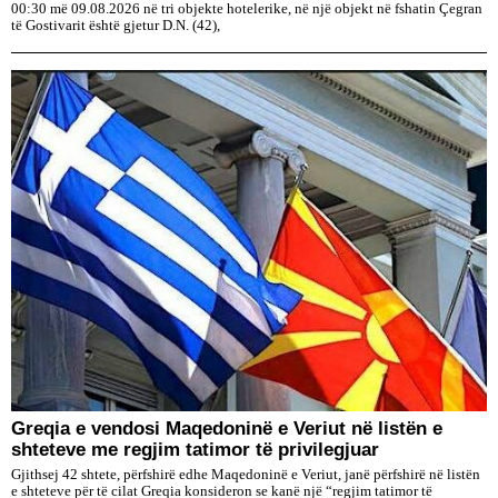
00:30 më 09.08.2026 në tri objekte hotelerike, në një objekt në fshatin Çegran
të Gostivarit është gjetur D.N. (42),
Greqia e vendosi Maqedoninë e Veriut në listën e
shteteve me regjim tatimor të privilegjuar
Gjithsej 42 shtete, përfshirë edhe Maqedoninë e Veriut, janë përfshirë në listën
e shteteve për të cilat Greqia konsideron se kanë një “regjim tatimor të