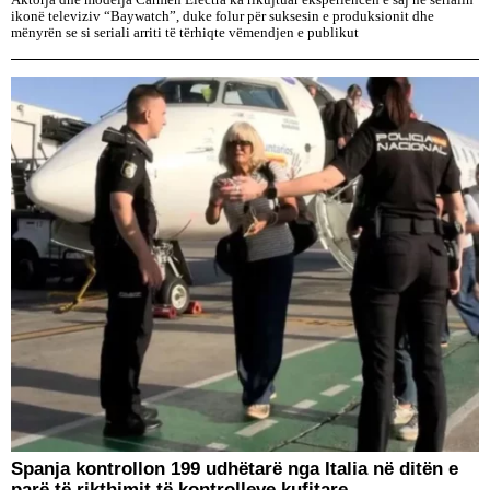
Aktorja dhe modelja Carmen Electra ka rikujtuar eksperiencën e saj në serialin
ikonë televiziv “Baywatch”, duke folur për suksesin e produksionit dhe
mënyrën se si seriali arriti të tërhiqte vëmendjen e publikut
Spanja kontrollon 199 udhëtarë nga Italia në ditën e
parë të rikthimit të kontrolleve kufitare