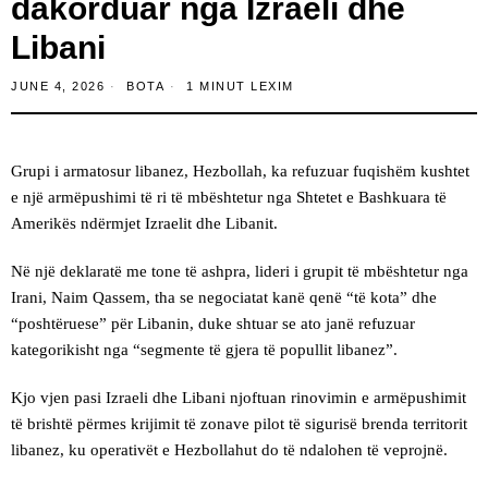
dakorduar nga Izraeli dhe
Libani
JUNE 4, 2026
BOTA
1 MINUT LEXIM
Grupi i armatosur libanez, Hezbollah, ka refuzuar fuqishëm kushtet
e një armëpushimi të ri të mbështetur nga Shtetet e Bashkuara të
Amerikës ndërmjet Izraelit dhe Libanit.
Në një deklaratë me tone të ashpra, lideri i grupit të mbështetur nga
Irani, Naim Qassem, tha se negociatat kanë qenë “të kota” dhe
“poshtëruese” për Libanin, duke shtuar se ato janë refuzuar
kategorikisht nga “segmente të gjera të popullit libanez”.
Kjo vjen pasi Izraeli dhe Libani njoftuan rinovimin e armëpushimit
të brishtë përmes krijimit të zonave pilot të sigurisë brenda territorit
libanez, ku operativët e Hezbollahut do të ndalohen të veprojnë.