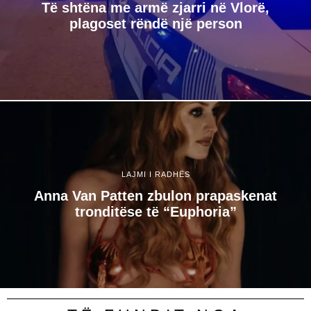
Të shtëna me armë zjarri në Vlorë,
plagoset rëndë një person
LAJMI I RADHËS
Anna Van Patten zbulon prapaskenat
tronditëse të “Euphoria”