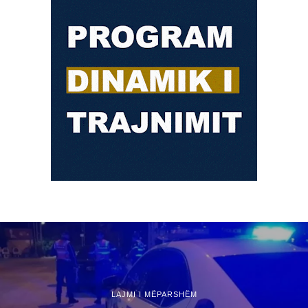
LAJMI I MËPARSHËM