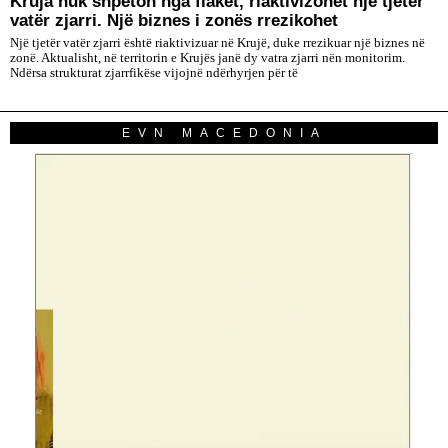
Kruja nuk shpëton nga flakët, riaktivizohet një tjetër
vatër zjarri. Një biznes i zonës rrezikohet
Një tjetër vatër zjarri është riaktivizuar në Krujë, duke rrezikuar një biznes në
zonë. Aktualisht, në territorin e Krujës janë dy vatra zjarri nën monitorim.
Ndërsa strukturat zjarrfikëse vijojnë ndërhyrjen për të
EVN MACEDONIA