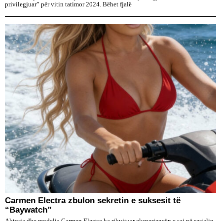
privilegjuar” për vitin tatimor 2024. Bëhet fjalë
Carmen Electra zbulon sekretin e suksesit të
“Baywatch”