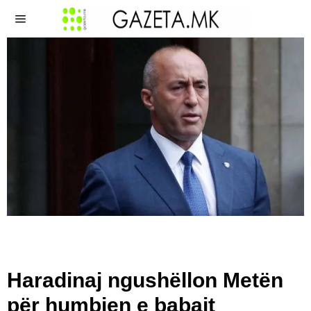
Haradinaj ngushëllon Metën
për humbjen e babait