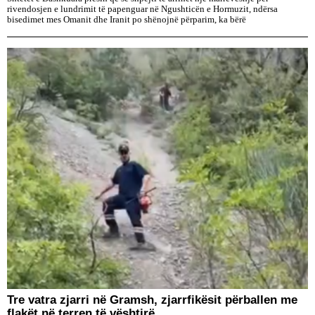
rivendosjen e lundrimit të papenguar në Ngushticën e Hormuzit, ndërsa
bisedimet mes Omanit dhe Iranit po shënojnë përparim, ka bërë
Tre vatra zjarri në Gramsh, zjarrfikësit përballen me
flakët në terren të vështirë