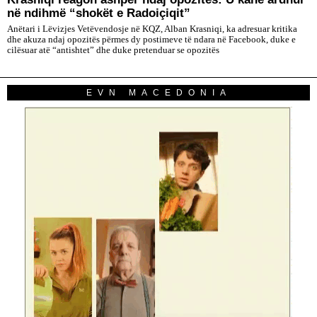
në ndihmë “shokët e Radoiçiqit”
Anëtari i Lëvizjes Vetëvendosje në KQZ, Alban Krasniqi, ka adresuar kritika
dhe akuza ndaj opozitës përmes dy postimeve të ndara në Facebook, duke e
cilësuar atë “antishtet” dhe duke pretenduar se opozitës
EVN MACEDONIA