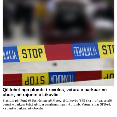
Qëllohet nga plumbi i revoles, vetura e parkuar në
oborr, në rajonin e Likovës
Stacioni për Punë të Brendshme në Mateç, të Likovës (SPB) ka njoftuar se një
veturë e parkuar është qëlluar papritmas nga një plumb. Vetura, sipas SPB-së,
ka qenë e parkuar në oborrin