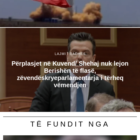
LAJMI I RADHËS
Përplasjet në Kuvend/ Shehaj nuk lejon
Berishën të flasë,
zëvendëskryeparlamentarja i tërheq
vëmendjen
TË FUNDIT NGA