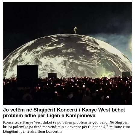
Jo vetëm në Shqipëri! Koncerti i Kanye West bëhet
problem edhe për Ligën e Kampioneve
Koncertet e Kanye West duket se po bëhen problem në çdo vend. Në Shqipëri
krijoi polemika pa fund me vendimin e qeverisë për t’i dhënë 4,2 milionë euro
këngëtarit për të zhvilluar koncertin