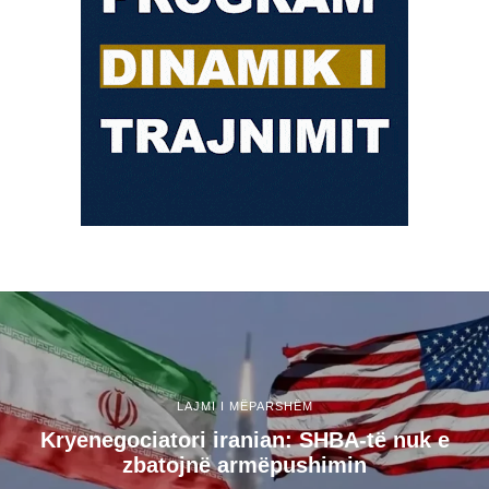
LAJMI I MËPARSHËM
Kryenegociatori iranian: SHBA-të nuk e
zbatojnë armëpushimin