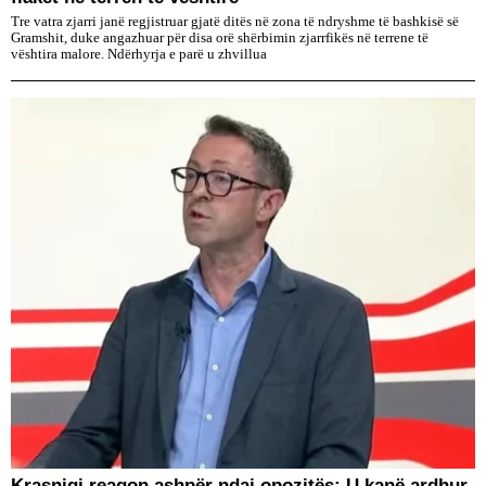
Tre vatra zjarri janë regjistruar gjatë ditës në zona të ndryshme të bashkisë së
Gramshit, duke angazhuar për disa orë shërbimin zjarrfikës në terrene të
vështira malore. Ndërhyrja e parë u zhvillua
​Krasniqi reagon ashpër ndaj opozitës: U kanë ardhur