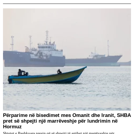
Përparime në bisedimet mes Omanit dhe Iranit, SHBA
pret së shpejti një marrëveshje për lundrimin në
Hormuz
Shtetet e Bashkuara presin që së shpejti të arrihet një marrëveshje për