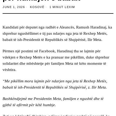
JUNE 1, 2026
KOSOVË
1 MINUT LEXIM
Kandidati për deputet nga radhët e Aleancës, Ramush Haradinaj, ka
shprehur ngushëllimet e tij pas ndarjes nga jeta të Rexhep Metës,
babait të ish-Presidentit të Republikës së Shqipërisë, Ilir Meta.
Përmes një postimi në Facebook, Haradinaj tha se lajmin për
vdekjen e Rexhep Metës e ka pranuar me pikëllim, duke shprehur
solidaritet dhe mbështetje për familjen Meta në këto momente të
vështira.
“Me pikëllim mora lajmin për ndarjen nga jeta të Rexhep Metës,
babait të ish-Presidentit të Republikës së Shqipërisë, z. Ilir Meta.
Bashkëndjejmë me Presidentin Meta, familjen e ngushtë dhe të
gjithë të afërmit për këtë humbje.