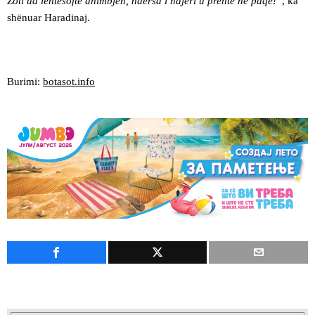
Zoti ua lehtësoftë dhimbjen, ndërsa i ndjeri u prehtë në paqe!”
, ka
shënuar Haradinaj.
Burimi:
botasot.info