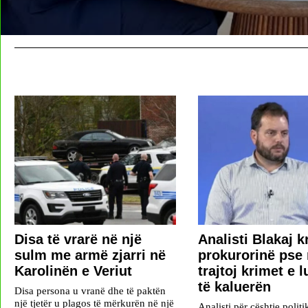
Disa të vrarë në një
​Analisti Blakaj k
sulm me armë zjarri në
prokurorinë pse 
Karolinën e Veriut
trajtoj krimet e l
të kaluerën
Disa persona u vranë dhe të paktën
një tjetër u plagos të mërkurën në një
Analisti për çështje polit