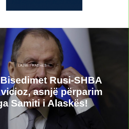
LAJMI I RADHËS
 Bisedimet Rusi-SHBA
 vicioz, asnjë përparim
a Samiti i Alaskës!