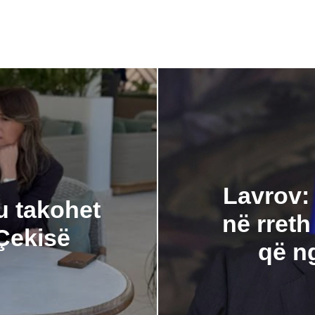
Lavrov:
u takohet
në rreth
Çekisë
që ng