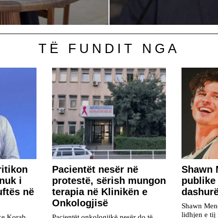
TË FUNDIT NGA
ritikon
Pacientët nesër në
​Shawn 
nuk i
protestë, sërish mungon
publike
uftës në
terapia në Klinikën e
dashur
Onkologjisë
Shawn Mende
lidhjen e ti
ike Korab
Pacientët onkologjikë nesër do të