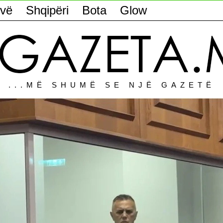
vë
Shqipëri
Bota
Glow
...MË SHUMË SE NJË GAZETË