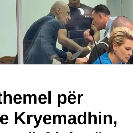
themel për
e Kryemadhin,