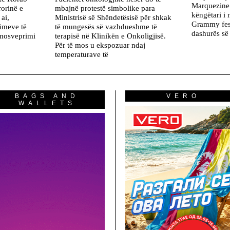
Marquezine.
rorinë e
mbajnë protestë simbolike para
këngëtari i
ai,
Ministrisë së Shëndetësisë për shkak
Grammy fest
rimeve të
të mungesës së vazhdueshme të
dashurës së 
 mosveprimi
terapisë në Klinikën e Onkoligjisë.
Për të mos u ekspozuar ndaj
temperaturave të
BAGS AND
VERO
WALLETS