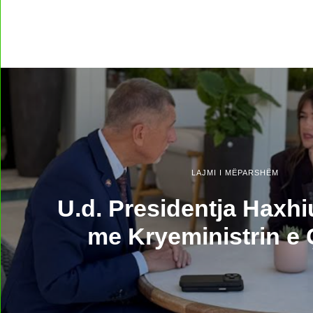
LAJMI I MËPARSHËM
U.d. Presidentja Haxhi
me Kryeministrin e 