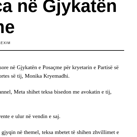
ca në Gjykatën
me
LEXIM
sore në Gjykatën e Posaçme për kryetarin e Partisë së
hortes së tij, Monika Kryemadhi.
nel, Meta shihet teksa bisedon me avokatin e tij,
nte e ulur në vendin e saj.
jyqin në themel, teksa mbetet të shihen zhvillimet e