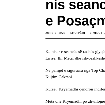
nis sean
e Posaç
JUNE 5, 2026
SHQIPËRI
1 MINUT 
Ka nisur e seancës së radhës gjyqë
Lirisë, Ilir Meta, dhe ish-bashkës
Në pamjet e siguruara nga Top Chan
Kujtim Cakrani.
Kurse, Kryemadhi qëndron indifere
Meta dhe Kryemadhi po zhvillojnë g