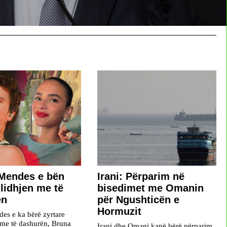
Mendes e bën
Irani: Përparim në
 lidhjen me të
bisedimet me Omanin
ën
për Ngushticën e
Hormuzit
s e ka bërë zyrtare
j me të dashurën, Bruna
Irani dhe Omani kanë bërë përparim