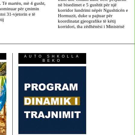
 Të martën, më 4 gusht,
në bisedimet e 5 gushtit për një
 nominuar për çmimin
korridor lundrimi nëpër Ngushticën e
oi 31-vjetorin e të
Hormuzit, duke u pajtuar për
tij
koordinatat gjeografike të këtij
korridori, tha zëdhënësi i Ministrisë
AUTO SHKOLLA
BEKO