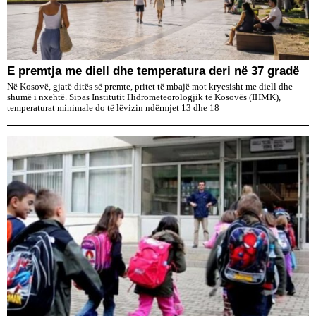
E premtja me diell dhe temperatura deri në 37 gradë
Në Kosovë, gjatë ditës së premte, pritet të mbajë mot kryesisht me diell dhe
shumë i nxehtë. Sipas Institutit Hidrometeorologjik të Kosovës (IHMK),
temperaturat minimale do të lëvizin ndërmjet 13 dhe 18