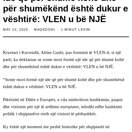
për shumëkënd është dukur e
vështirë: VLEN u bë NJË
MAY 10, 2026
MAQEDONI
1 MINUT LEXIM
Kryetari i Kuvendit, Afrim Gashi, pas forminit të VLEN-it, si një
parti, ka deklaruar se sonte mori formë një ide që për shumë kohë
dhe për shumëkënd është dukur e vështirë: VLEN u bë NJË.
“Sonte mori formë një ide që për shumë kohë dhe për shumëkënd
është dukur e vështirë: VLEN u bë NJË.
Pikërisht në Ditën e Europës, e cila simbolizon bashkimin, paqen
dhe vizionin për një të ardhme europiane, ndodhi edhe bashkimi
politik i shqiptarëve rreth një vizioni të përbashkët.
Ky është një moment me peshë historike për shqiptarët në