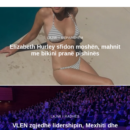
LAJMI I MËPARSHËM
Elizabeth Hurley sfidon moshën, mahnit
me bikini pranë pishinës
LAJMI I RADHËS
VLEN zgjedhë lidershipin, Mexhiti dhe