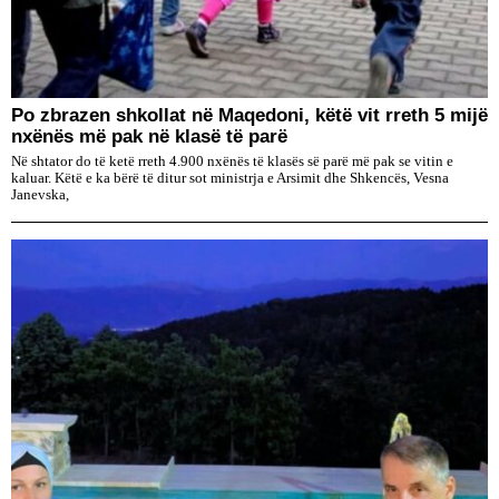
Po zbrazen shkollat në Maqedoni, këtë vit rreth 5 mijë
nxënës më pak në klasë të parë
Në shtator do të ketë rreth 4.900 nxënës të klasës së parë më pak se vitin e
kaluar. Këtë e ka bërë të ditur sot ministrja e Arsimit dhe Shkencës, Vesna
Janevska,