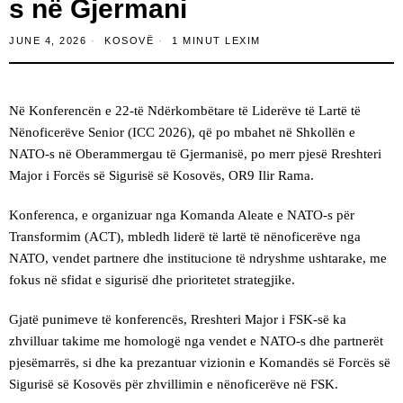
s në Gjermani
JUNE 4, 2026
KOSOVË
1 MINUT LEXIM
Në Konferencën e 22-të Ndërkombëtare të Liderëve të Lartë të
Nënoficerëve Senior (ICC 2026), që po mbahet në Shkollën e
NATO-s në Oberammergau të Gjermanisë, po merr pjesë Rreshteri
Major i Forcës së Sigurisë së Kosovës, OR9 Ilir Rama.
Konferenca, e organizuar nga Komanda Aleate e NATO-s për
Transformim (ACT), mbledh liderë të lartë të nënoficerëve nga
NATO, vendet partnere dhe institucione të ndryshme ushtarake, me
fokus në sfidat e sigurisë dhe prioritetet strategjike.
Gjatë punimeve të konferencës, Rreshteri Major i FSK-së ka
zhvilluar takime me homologë nga vendet e NATO-s dhe partnerët
pjesëmarrës, si dhe ka prezantuar vizionin e Komandës së Forcës së
Sigurisë së Kosovës për zhvillimin e nënoficerëve në FSK.