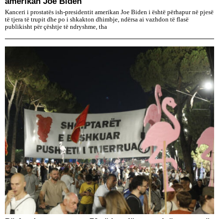
amerikan Joe Biden
Kanceri i prostatës ish-presidentit amerikan Joe Biden i është përhapur në pjesë
të tjera të trupit dhe po i shkakton dhimbje, ndërsa ai vazhdon të flasë
publikisht për çështje të ndryshme, tha