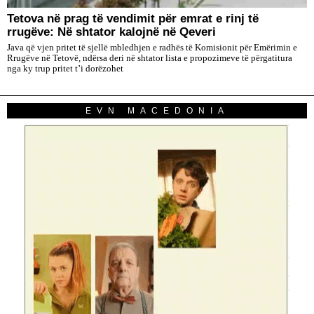
Tetova në prag të vendimit për emrat e rinj të
rrugëve: Në shtator kalojnë në Qeveri
Java që vjen pritet të sjellë mbledhjen e radhës të Komisionit për Emërimin e
Rrugëve në Tetovë, ndërsa deri në shtator lista e propozimeve të përgatitura
nga ky trup pritet t’i dorëzohet
EVN MACEDONIA