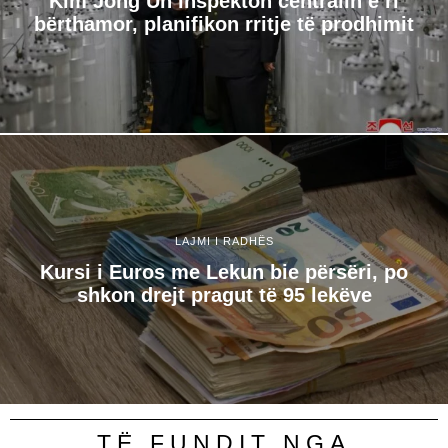
Kim Jong Un inspekton centralin e ri
bërthamor, planifikon rritje të prodhimit
LAJMI I RADHËS
Kursi i Euros me Lekun bie përsëri, po
shkon drejt pragut të 95 lekëve
TË FUNDIT NGA