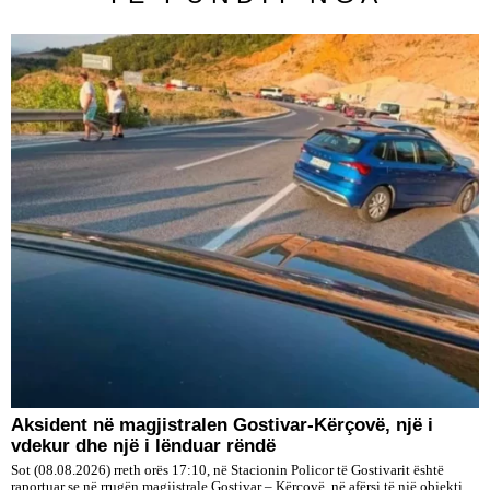
Aksident në magjistralen Gostivar-Kërçovë, një i
vdekur dhe një i lënduar rëndë
Sot (08.08.2026) rreth orës 17:10, në Stacionin Policor të Gostivarit është
raportuar se në rrugën magjistrale Gostivar – Kërçovë, në afërsi të një objekti