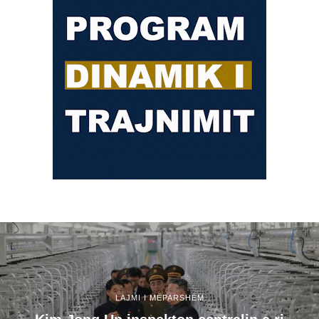
LAJMI I MËPARSHËM