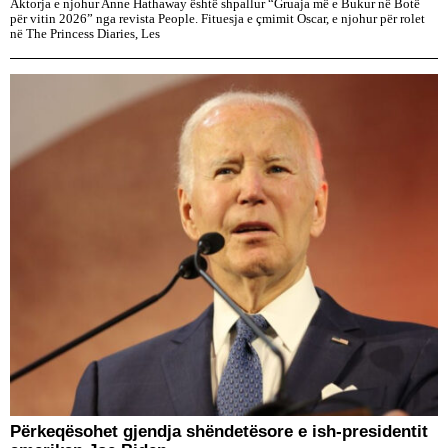
Aktorja e njohur Anne Hathaway është shpallur “Gruaja më e Bukur në Botë
për vitin 2026” nga revista People. Fituesja e çmimit Oscar, e njohur për rolet
në The Princess Diaries, Les
Përkeqësohet gjendja shëndetësore e ish-presidentit