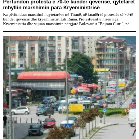
Përfundon protesta e 70-të kundër qeverisë, qytetarët
mbyllin marshimin para Kryeministrisë
Ka përfunduar marshimi i qytetarëve në Tiranë, në kuadër të protestës së 70-të
kundër qeverisë dhe kryeministrit Edi Rama. Protestuesit u nisën nga
Kryeministria dhe vijuan marshimin përgjatë Bulevardit “Bajram Curri”, në