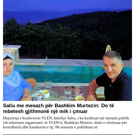
Saliu me mesazh për Bashkim Murtezin: Do të
mbetesh gjithmonë një mik i çmuar
Deputetja e koalicionit VLEN, Imerlije Saliu, i ka kushtuar një mesazh publik
ish-sekretarit organizativ të VLEN-it, Bashkim Murtezi, duke e vlerësuar për
kontributin dhe karakterin e tij. Në statusin e publikuar në