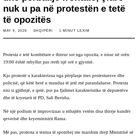
nuk u pa në protestën e tetë
të opozitës
MAY 9, 2026
SHQIPËRI
1 MINUT LEXIM
Protesta e tetë kombëtare e thirrur sot nga opozita, e nisur në orën
19:00 është mbyllur pas rreth një orë e gjysmë.
Kjo protestë u karakterizua nga përplasje mes protestuesve dhe
policisë, që këtë herë u mundua të jetë më parandaluese. Protesta
nisi si gjithnjë, e qetë, por pa fjalimet karakteristike të deputetëve
dhe të kryetarit të PD, Sali Berisha.
Në një podium të improvizuar u mbajtën vetëm disa thirrje kundër
qeverisë dhe kryeministrit Rama.
Më pas, protesta u tentua të spotohej me marshim drejt Ministrisë së