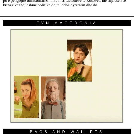
po e pengojnë funksionalizimin e institucioneve të Kosovës, me shpresën se
kriza e vazhdueshme politike do ta lodhë qytetarin dhe do
EVN MACEDONIA
BAGS AND WALLETS