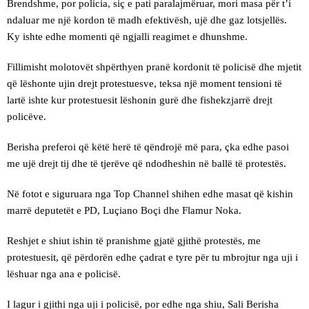
Brendshme, por policia, siç e pati paralajmëruar, mori masa për t’i
ndaluar me një kordon të madh efektivësh, ujë dhe gaz lotsjellës.
Ky ishte edhe momenti që ngjalli reagimet e dhunshme.
Fillimisht molotovët shpërthyen pranë kordonit të policisë dhe mjetit
që lëshonte ujin drejt protestuesve, teksa një moment tensioni të
lartë ishte kur protestuesit lëshonin gurë dhe fishekzjarrë drejt
policëve.
Berisha preferoi që këtë herë të qëndrojë më para, çka edhe pasoi
me ujë drejt tij dhe të tjerëve që ndodheshin në ballë të protestës.
Në fotot e siguruara nga Top Channel shihen edhe masat që kishin
marrë deputetët e PD, Luçiano Boçi dhe Flamur Noka.
Reshjet e shiut ishin të pranishme gjatë gjithë protestës, me
protestuesit, që përdorën edhe çadrat e tyre për tu mbrojtur nga uji i
lëshuar nga ana e policisë.
I lagur i gjithi nga uji i policisë, por edhe nga shiu, Sali Berisha