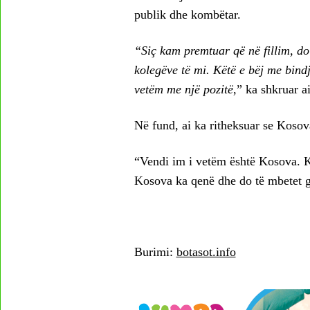
publik dhe kombëtar.
“Siç kam premtuar që në fillim, do 
kolegëve të mi. Këtë e bëj me bind
vetëm me një pozitë
,” ka shkruar ai
Në fund, ai ka ritheksuar se Kosova
“Vendi im i vetëm është Kosova. 
Kosova ka qenë dhe do të mbetet gj
Burimi:
botasot.info