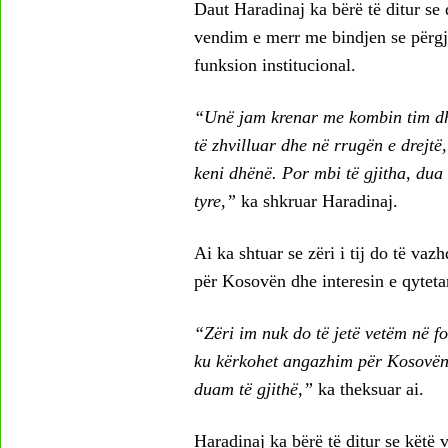
Daut Haradinaj ka bërë të ditur se d
vendim e merr me bindjen se përgj
funksion institucional.
“Unë jam krenar me kombin tim dhe
të zhvilluar dhe në rrugën e drejt
keni dhënë. Por mbi të gjitha, dua 
tyre,”
ka shkruar Haradinaj.
Ai ka shtuar se zëri i tij do të va
për Kosovën dhe interesin e qyteta
“Zëri im nuk do të jetë vetëm në fo
ku kërkohet angazhim për Kosovën,
duam të gjithë,”
ka theksuar ai.
Haradinaj ka bërë të ditur se këtë 