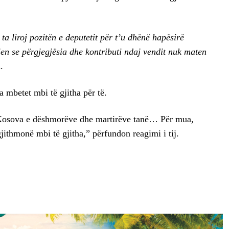
ta liroj pozitën e deputetit për t’u dhënë hapësirë
jen se përgjegjësia dhe kontributi ndaj vendit nuk maten
.
 mbetet mbi të gjitha për të.
Kosova e dëshmorëve dhe martirëve tanë… Për mua,
ithmonë mbi të gjitha,” përfundon reagimi i tij.