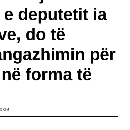
e deputetit ia
ve, do të
angazhimin për
në forma të
LEXIM