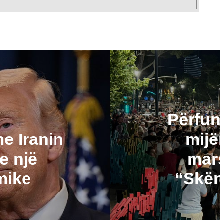
Përfun
e Iranin
mijë
e një
mar
mike
“Skën