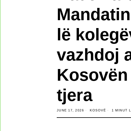
Mandatin 
lë kolegë
vazhdoj 
Kosovën 
tjera
JUNE 17, 2026
KOSOVË
1 MINUT 