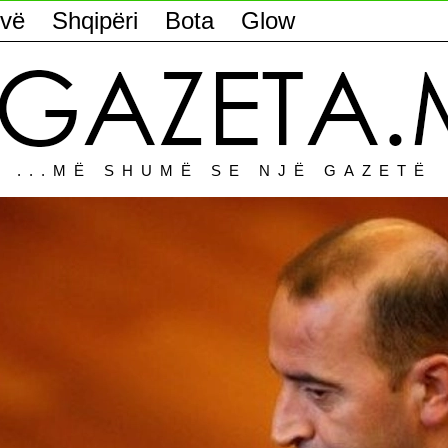
vë
Shqipëri
Bota
Glow
...MË SHUMË SE NJË GAZETË