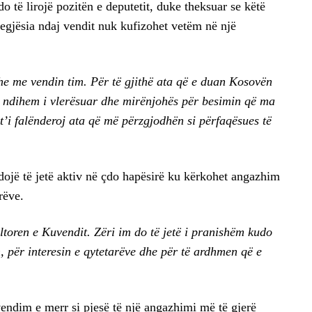
o të lirojë pozitën e deputetit, duke theksuar se këtë
egjësia ndaj vendit nuk kufizohet vetëm në një
 me vendin tim. Për të gjithë ata që e duan Kosovën
ë, ndihem i vlerësuar dhe mirënjohës për besimin që ma
t’i falënderoj ata që më përzgjodhën si përfaqësues të
zhdojë të jetë aktiv në çdo hapësirë ku kërkohet angazhim
rëve.
ltoren e Kuvendit. Zëri im do të jetë i pranishëm kudo
 për interesin e qytetarëve dhe për të ardhmen që e
vendim e merr si pjesë të një angazhimi më të gjerë