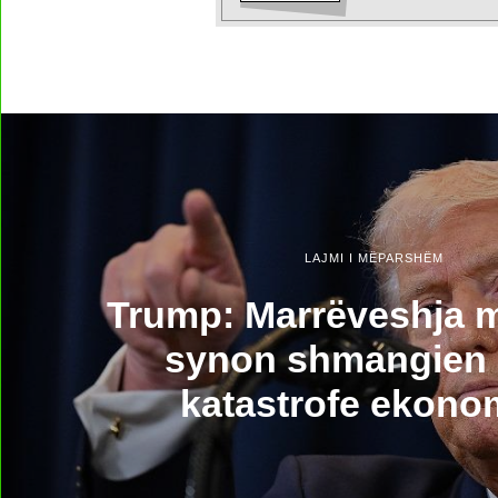
LAJMI I MËPARSHËM
Trump: Marrëveshja m
synon shmangien 
katastrofe ekono