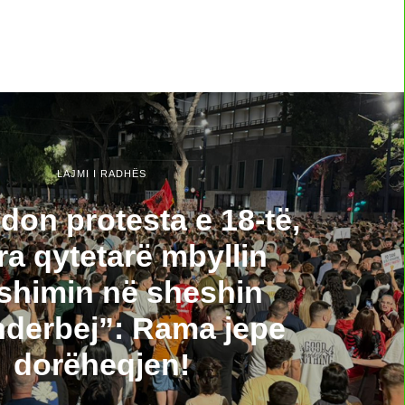
LAJMI I RADHËS
don protesta e 18-të,
ra qytetarë mbyllin
shimin në sheshin
derbej”: Rama jepe
dorëheqjen!