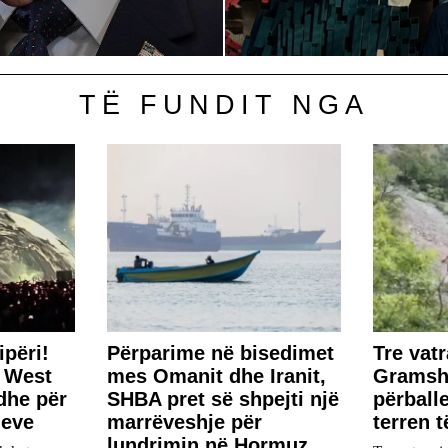
TË FUNDIT NGA
përi!
Përparime në bisedimet
Tre vatr
e West
mes Omanit dhe Iranit,
Gramsh,
dhe për
SHBA pret së shpejti një
përball
neve
marrëveshje për
terren t
lundrimin në Hormuz