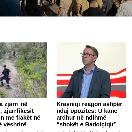
a zjarri në
​Krasniqi reagon ashpër
 zjarrfikësit
ndaj opozitës: U kanë
en me flakët në
ardhur në ndihmë
ë vështirë
“shokët e Radoiçiqit”