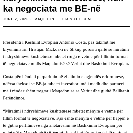
ka negociata me BE-në
JUNE 2, 2026
MAQEDONI
1 MINUT LEXIM
Presidenti i Këshillit Evropian Antonio Costa, pas takimit me
kryeministrin Hristijan Mickoski në Shkup porositi qartë se miratimi
i ndryshimeve kushtetuese mbetet rruga e vetme për fillimin formal
të negociatave midis Maqedonisë së Veriut dhe Bashkimit Evropian.
Costa përshëndeti përparimin në zbatimin e agjendës reformuese,
ndërsa theksoi se BE-ja mbetet investitori më i madh dhe partneri
më i rëndësishëm tregtar i Maqedonisë së Veriut dhe gjithë Ballkanit
Perëndimor.
“Miratimi i ndryshimeve kushtetuese mbetet mënyra e vetme për
fillim formal të negociatave. Kjo është mënyra e vetme për hapjen e
të gjitha përfitimeve nga anëtarësimi në Bashkimin Evropian për
qytetarët e Maqedonisë së Veriut. Bashkimi Evropian është partneri