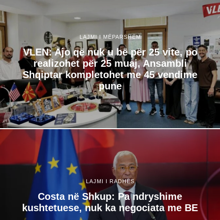
LAJMI I MËPARSHËM
VLEN: Ajo që nuk u bë për 25 vite, po
realizohet për 25 muaj, Ansambli
Shqiptar kompletohet me 45 vendime
pune
LAJMI I RADHËS
Costa në Shkup: Pa ndryshime
kushtetuese, nuk ka negociata me BE