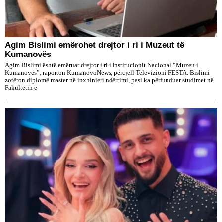
Agim Bislimi emërohet drejtor i ri i Muzeut të
Kumanovës
Agim Bislimi është emëruar drejtor i ri i Institucionit Nacional “Muzeu i
Kumanovës”, raporton KumanovoNews, përcjell Televizioni FESTA. Bislimi
zotëron diplomë master në inxhinieri ndërtimi, pasi ka përfunduar studimet në
Fakultetin e