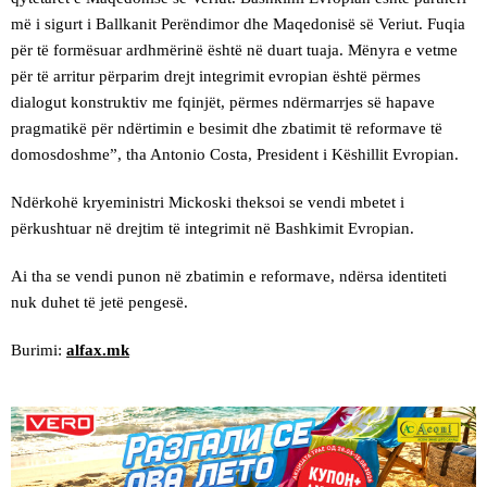
më i sigurt i Ballkanit Perëndimor dhe Maqedonisë së Veriut. Fuqia
për të formësuar ardhmërinë është në duart tuaja. Mënyra e vetme
për të arritur përparim drejt integrimit evropian është përmes
dialogut konstruktiv me fqinjët, përmes ndërmarrjes së hapave
pragmatikë për ndërtimin e besimit dhe zbatimit të reformave të
domosdoshme”, tha Antonio Costa, President i Këshillit Evropian.
Ndërkohë kryeministri Mickoski theksoi se vendi mbetet i
përkushtuar në drejtim të integrimit në Bashkimit Evropian.
Ai tha se vendi punon në zbatimin e reformave, ndërsa identiteti
nuk duhet të jetë pengesë.
Burimi:
alfax.mk