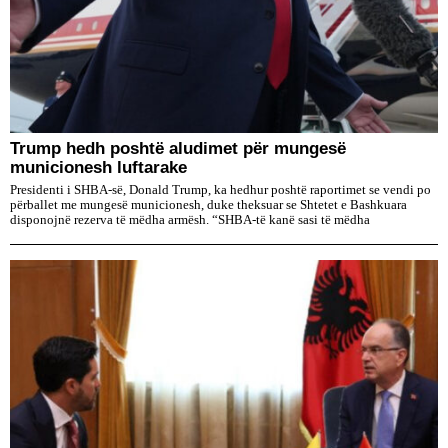
Trump hedh poshtë aludimet për mungesë
municionesh luftarake
Presidenti i SHBA-së, Donald Trump, ka hedhur poshtë raportimet se vendi po
përballet me mungesë municionesh, duke theksuar se Shtetet e Bashkuara
disponojnë rezerva të mëdha armësh. “SHBA-të kanë sasi të mëdha