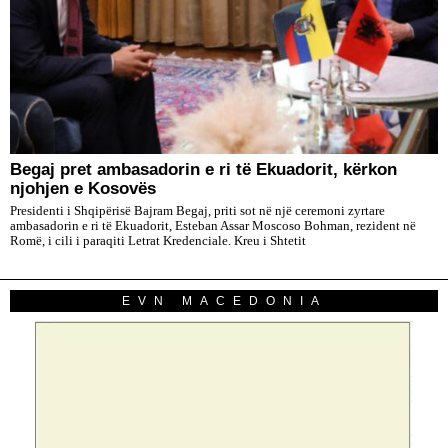
​Begaj pret ambasadorin e ri të Ekuadorit, kërkon
njohjen e Kosovës
Presidenti i Shqipërisë Bajram Begaj, priti sot në një ceremoni zyrtare
ambasadorin e ri të Ekuadorit, Esteban Assar Moscoso Bohman, rezident në
Romë, i cili i paraqiti Letrat Kredenciale. Kreu i Shtetit
EVN MACEDONIA