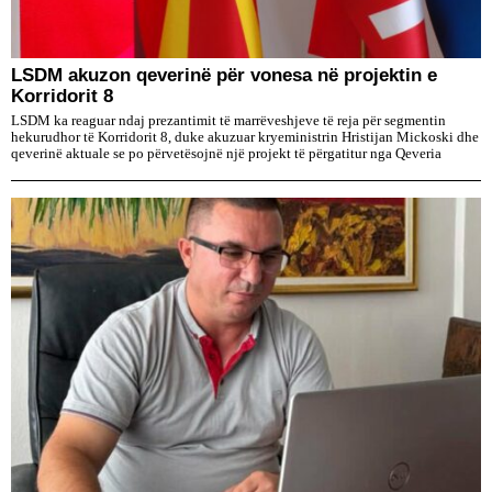
LSDM akuzon qeverinë për vonesa në projektin e
Korridorit 8
LSDM ka reaguar ndaj prezantimit të marrëveshjeve të reja për segmentin
hekurudhor të Korridorit 8, duke akuzuar kryeministrin Hristijan Mickoski dhe
qeverinë aktuale se po përvetësojnë një projekt të përgatitur nga Qeveria