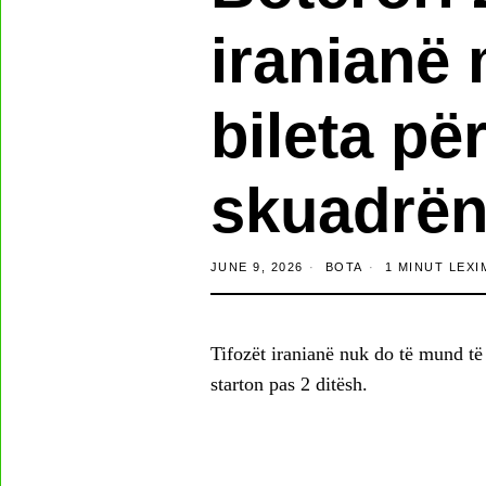
iranianë
bileta pë
skuadrën
JUNE 9, 2026
BOTA
1 MINUT LEXI
Tifozët iranianë nuk do të mund të
starton pas 2 ditësh.