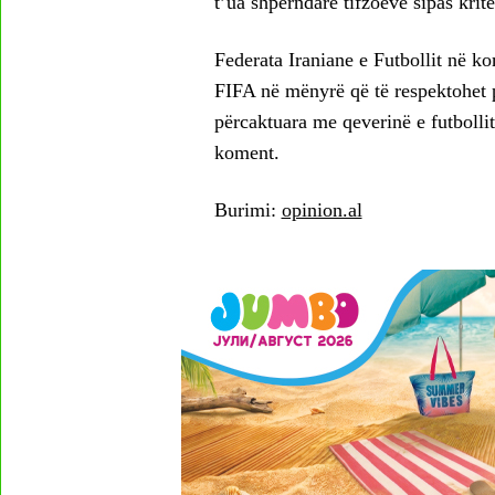
t’ua shpërndarë tifzoëve sipas krite
Federata Iraniane e Futbollit në k
FIFA në mënyrë që të respektohet pri
përcaktuara me qeverinë e futbolli
koment.
Burimi:
opinion.al