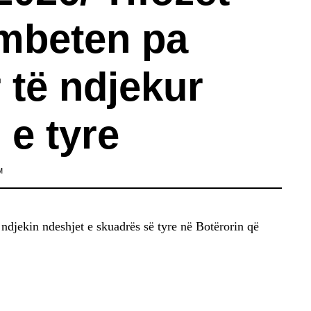
 mbeten pa
r të ndjekur
 e tyre
M
 ndjekin ndeshjet e skuadrës së tyre në Botërorin që