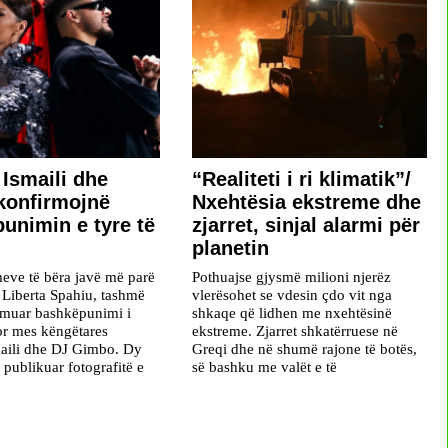
 Ismaili dhe
“Realiteti i ri klimatik”/
konfirmojnë
Nxehtësia ekstreme dhe
unimin e tyre të
zjarret, sinjal alarmi për
planetin
meve të bëra javë më parë
Pothuajse gjysmë milioni njerëz
 Liberta Spahiu, tashmë
vlerësohet se vdesin çdo vit nga
rmuar bashkëpunimi i
shkaqe që lidhen me nxehtësinë
r mes këngëtares
ekstreme. Zjarret shkatërruese në
aili dhe DJ Gimbo. Dy
Greqi dhe në shumë rajone të botës,
ë publikuar fotografitë e
së bashku me valët e të