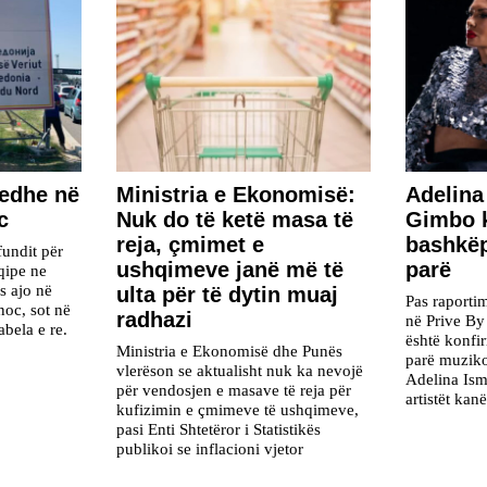
 edhe në
Ministria e Ekonomisë:
Adelina
c
Nuk do të ketë masa të
Gimbo 
reja, çmimet e
bashkëp
fundit për
ushqimeve janë më të
parë
qipe ne
s ajo në
ulta për të dytin muaj
Pas raporti
noc, sot në
radhazi
në Prive By
bela e re.
është konfi
Ministria e Ekonomisë dhe Punës
parë muziko
vlerëson se aktualisht nuk ka nevojë
Adelina Ism
për vendosjen e masave të reja për
artistët kan
kufizimin e çmimeve të ushqimeve,
pasi Enti Shtetëror i Statistikës
publikoi se inflacioni vjetor