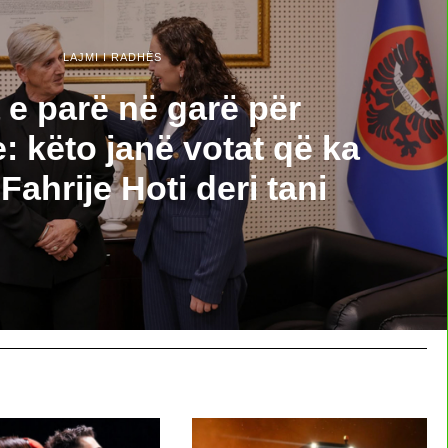
LAJMI I RADHËS
 e parë në garë për
: këto janë votat që ka
Fahrije Hoti deri tani