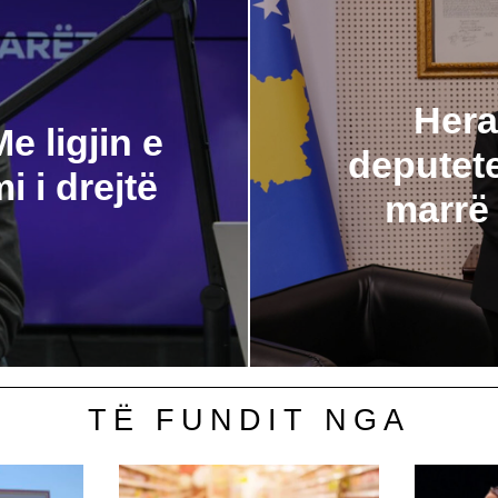
Hera
e ligjin e
deputete
i i drejtë
marrë 
TË FUNDIT NGA