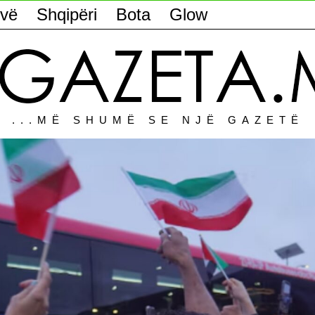
vë
Shqipëri
Bota
Glow
...MË SHUMË SE NJË GAZETË