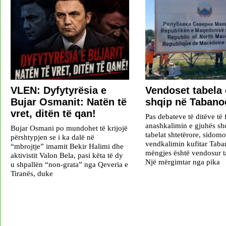
VLEN: Dyfytyrësia e
Vendoset tabela
Bujar Osmanit: Natën të
shqip në Tabano
vret, ditën të qan!
Pas debateve të ditëve të 
anashkalimin e gjuhës sh
Bujar Osmani po mundohet të krijojë
tabelat shtetërore, sidomo
përshtypjen se i ka dalë në
vendkalimin kufitar Taba
“mbrojtje” imamit Bekir Halimi dhe
mëngjes është vendosur ta
aktivistit Valon Bela, pasi këta të dy
Një mërgimtar nga pika
u shpallën “non-grata” nga Qeveria e
Tiranës, duke