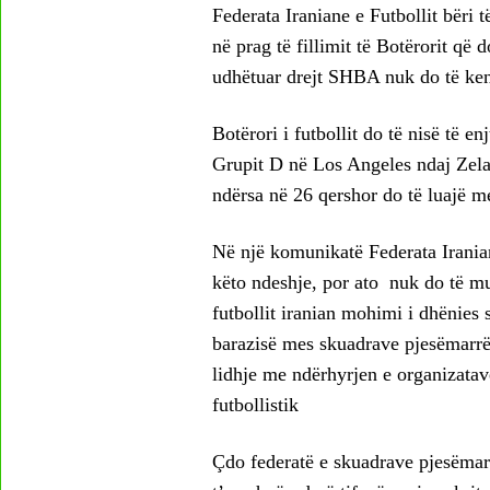
Federata Iraniane e Futbollit bëri t
në prag të fillimit të Botërorit që 
udhëtuar drejt SHBA nuk do të ken
Botërori i futbollit do të nisë të en
Grupit D në Los Angeles ndaj Zela
ndërsa në 26 qershor do të luajë me
Në një komunikatë Federata Iraniane
këto ndeshje, por ato nuk do të mu
futbollit iranian mohimi i dhënies 
barazisë mes skuadrave pjesëmarrë
lidhje me ndërhyrjen e organizatav
futbollistik
Çdo federatë e skuadrave pjesëmarr