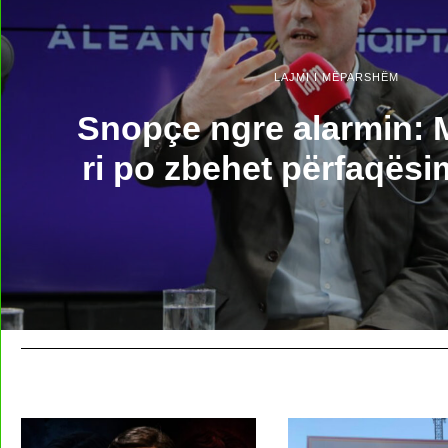
LAJMI I MËPARSHËM
Snopçe ngre alarmin: M
ri po zbehet përfaqësim