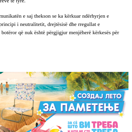
reve të tyre.
omunikatën e saj thekson se ka kërkuar ndërhyrjen e
ncipi i neutralitetit, drejtësisë dhe rregullat e
t botëror që nuk është përgjigjur menjëherë kërkesës për