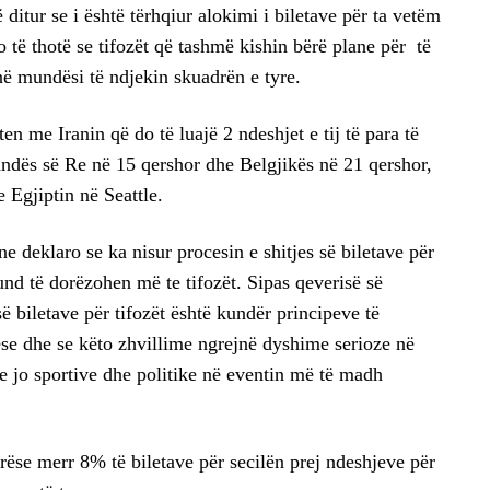
ë ditur se i është tërhqiur alokimi i biletave për ta vetëm
do të thotë se tifozët që tashmë kishin bërë plane për të
ë mundësi të ndjekin skuadrën e tyre.
jten me Iranin që do të luajë 2 ndeshjet e tij të para të
ndës së Re në 15 qershor dhe Belgjikës në 21 qershor,
 Egjiptin në Seattle.
 deklaro se ka nisur procesin e shitjes së biletave për
nd të dorëzohen më te tifozët. Sipas qeverisë së
së biletave për tifozët është kundër principeve të
se dhe se këto zhvillime ngrejnë dyshime serioze në
e jo sportive dhe politike në eventin më të madh
ëse merr 8% të biletave për secilën prej ndeshjeve për