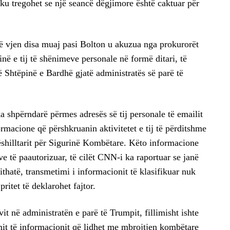
u tregohet se një seancë dëgjimore është caktuar për
ë vjen disa muaj pasi Bolton u akuzua nga prokurorët
ë e tij të shënimeve personale në formë ditari, të
ë Shtëpinë e Bardhë gjatë administratës së parë të
a shpërndarë përmes adresës së tij personale të emailit
macione që përshkruanin aktivitetet e tij të përditshme
shilltarit për Sigurinë Kombëtare. Këto informacione
e të paautorizuar, të cilët CNN-i ka raportuar se janë
ithatë, transmetimi i informacionit të klasifikuar nuk
pritet të deklarohet fajtor.
 vit në administratën e parë të Trumpit, fillimisht ishte
imit të informacionit që lidhet me mbrojtjen kombëtare