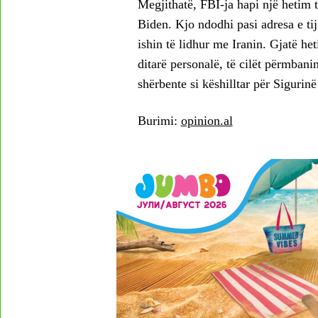
Megjithatë, FBI-ja hapi një hetim t
Biden. Kjo ndodhi pasi adresa e t
ishin të lidhur me Iranin. Gjatë h
ditarë personalë, të cilët përmban
shërbente si këshilltar për Siguri
Burimi:
opinion.al