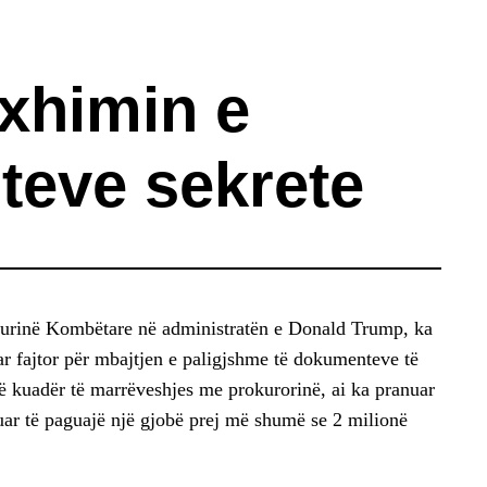
xhimin e
eve sekrete
Sigurinë Kombëtare në administratën e Donald Trump, ka
ar fajtor për mbajtjen e paligjshme të dokumenteve të
ë kuadër të marrëveshjes me prokurorinë, ai ka pranuar
uar të paguajë një gjobë prej më shumë se 2 milionë