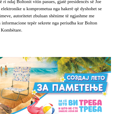
ë ri ndaj Boltonit vitin pasues, gjatë presidencës së Joe
ij elektronike u komprometua nga hakerë që dyshohet se
etimeve, autoritetet zbuluan shënime të ngjashme me
in informacione tepër sekrete nga periudha kur Bolton
në Kombëtare.