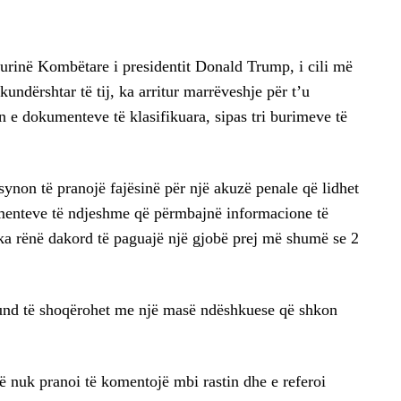
igurinë Kombëtare i presidentit Donald Trump, i cili më
undërshtar të tij, ka arritur marrëveshje për t’u
 e dokumenteve të klasifikuara, sipas tri burimeve të
synon të pranojë fajësinë për një akuzë penale që lidhet
menteve të ndjeshme që përmbajnë informacione të
 ka rënë dakord të paguajë një gjobë prej më shumë se 2
mund të shoqërohet me një masë ndëshkuese që shkon
 nuk pranoi të komentojë mbi rastin dhe e referoi