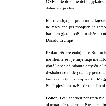
CNN-in te dokumentet e gjykatës, k
datën 26 qershor.
Marrëveshja për pranimin e fajësis
në Maryland për mbajtjen në shtëpin
hartuara gjatë kohës kur shërbeu n
Donald Trumpit.
Prokurorët pretendojnë se Bolton k
më shumë se një mijë faqe me infor
gjatë kohës që mbante detyrën e kë
dyshohet se iu dërguan dy personav
bashkëshortja dhe vajza e tij. Megj
është pjesë e akuzës për të cilën ai 
Bolton, i cili shërbeu për rreth një
akuzuar për tetë raste të transmet