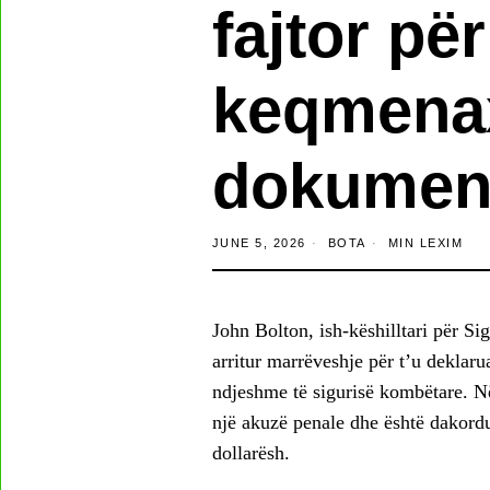
fajtor për
keqmena
dokument
JUNE 5, 2026
BOTA
MIN LEXIM
John Bolton, ish-këshilltari për 
arritur marrëveshje për t’u deklaru
ndjeshme të sigurisë kombëtare. N
një akuzë penale dhe është dakord
dollarësh.