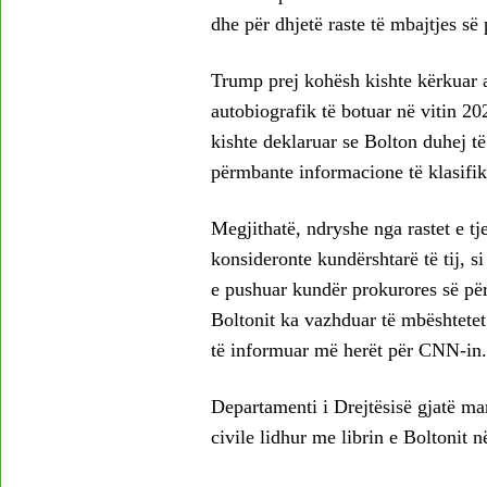
dhe për dhjetë raste të mbajtjes së 
Trump prej kohësh kishte kërkuar arr
autobiografik të botuar në vitin 20
kishte deklaruar se Bolton duhej të
përmbante informacione të klasifik
Megjithatë, ndryshe nga rastet e tj
konsideronte kundërshtarë të tij, 
e pushuar kundër prokurores së për
Boltonit ka vazhduar të mbështetet
të informuar më herët për CNN-in.
Departamenti i Drejtësisë gjatë ma
civile lidhur me librin e Boltonit n