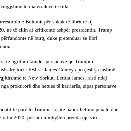
paligjshme të materialeve të tilla.
estimin e Boltonit për shkak të librit të tij
20, në të cilin ai kritikonte ashpër presidentin. Trump
 përfundonte në burg, duke pretenduar se libri
uara.
era të ngritura kundër personave që Trumpi i
si ish-drejtori i FBI-së James Comey apo çështja tashmë
gjithshme të New Yorkut, Letitia James, rasti ndaj
 nga prokurorë dhe hetues të karrierës, sipas personave
ndatit të parë të Trumpit kishte hapur hetime penale dhe
ë vitin 2020, por ato u mbyllën brenda një viti.