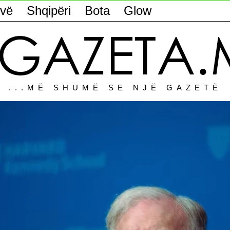
vë
Shqipëri
Bota
Glow
...MË SHUMË SE NJË GAZETË