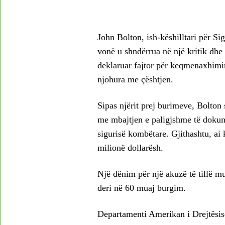
John Bolton, ish-këshilltari për S
vonë u shndërrua në një kritik dhe k
deklaruar fajtor për keqmenaxhimin
njohura me çështjen.
Sipas njërit prej burimeve, Bolton 
me mbajtjen e paligjshme të doku
sigurisë kombëtare. Gjithashtu, ai
milionë dollarësh.
Një dënim për një akuzë të tillë 
deri në 60 muaj burgim.
Departamenti Amerikan i Drejtësisë