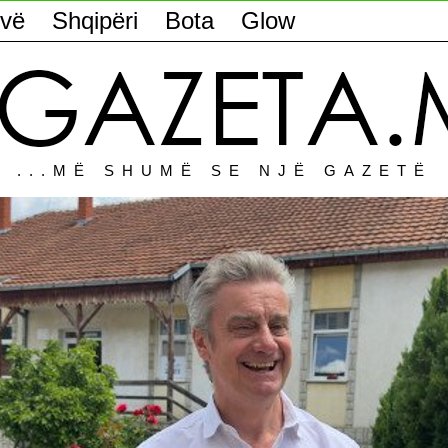
vë
Shqipëri
Bota
Glow
...MË SHUMË SE NJË GAZETË