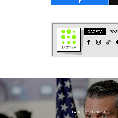
GAZETA
POS
LAJMI I MËPARSHËM