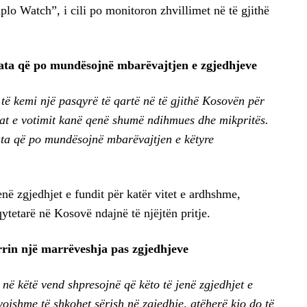
lo Watch”, i cili po monitoron zhvillimet në të gjithë
ë ata që po mundësojnë mbarëvajtjen e zgjedhjeve
të kemi një pasqyrë të qartë në të gjithë Kosovën për
rat e votimit kanë qenë shumë ndihmues dhe mikpritës.
 ata që po mundësojnë mbarëvajtjen e këtyre
enë zgjedhjet e fundit për katër vitet e ardhshme,
ytetarë në Kosovë ndajnë të njëjtën pritje.
arrin një marrëveshja pas zgjedhjeve
ë këtë vend shpresojnë që këto të jenë zgjedhjet e
evojshme të shkohet sërish në zgjedhje, atëherë kjo do të