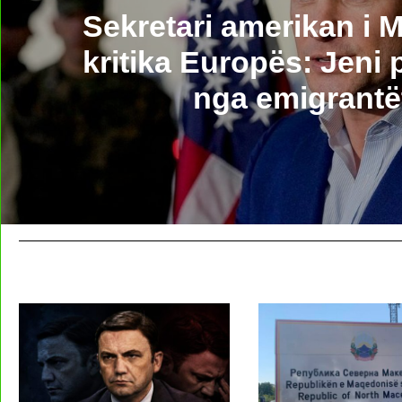
Sekretari amerikan i M
kritika Europës: Jeni
nga emigrantë