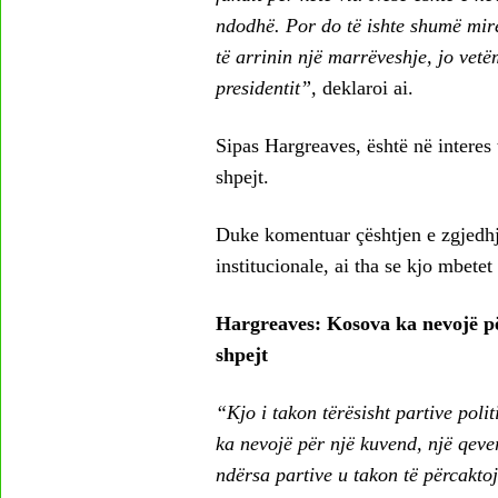
ndodhë. Por do të ishte shumë mirë
të arrinin një marrëveshje, jo vet
presidentit”,
deklaroi ai.
Sipas Hargreaves, është në interes
shpejt.
Duke komentuar çështjen e zgjedhje
institucionale, ai tha se kjo mbetet 
Hargreaves: Kosova ka nevojë pë
shpejt
“Kjo i takon tërësisht partive poli
ka nevojë për një kuvend, një qever
ndërsa partive u takon të përcaktojn