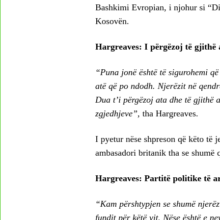
Bashkimi Evropian, i njohur si “Dip
Kosovën.
Hargreaves: I përgëzoj të gjith
“Puna jonë është të sigurohemi që 
atë që po ndodh. Njerëzit në qend
Dua t’i përgëzoj ata dhe të gjithë
zgjedhjeve”,
tha Hargreaves.
I pyetur nëse shpreson që këto të j
ambasadori britanik tha se shumë q
Hargreaves: Partitë politike të 
“Kam përshtypjen se shumë njerëz n
fundit për këtë vit. Nëse është e n