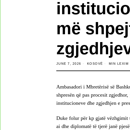
instituci
më shpej
zgjedhje
JUNE 7, 2026
KOSOVË
MIN LEXIM
Ambasadori i Mbretërisë së Bashk
shpresën që pas procesit zgjedhor, 
institucioneve dhe zgjedhjen e presi
Duke folur për kp gjatë vëzhgimit 
ai dhe diplomatë të tjerë janë pjes