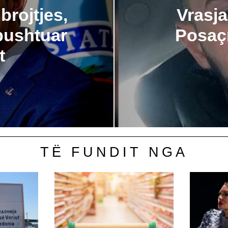
brojtjes,
Vrasja
 pushtuar
Posaçm
t
TË FUNDIT NGA