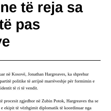
one të reja sa
të pas
ve
uar në Kosovë, Jonathan Hargreaves, ka shprehur
partitë politike të arrijnë marrëveshje për formimin e
dentit të ri të vendit.
të procesit zgjedhor në Zubin Potok, Hargreaves tha se
ë e ekipit të vëzhgimit diplomatik të koordinuar nga