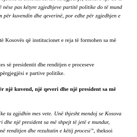
 nëse pas këtyre zgjedhjeve partitë politike do të mund
ëm për kuvendin dhe qeverinë, por edhe për zgjedhjen e
 të Kosovës që institucionet e reja të formohen sa më
s së presidentit dhe renditjen e proceseve
përgjegjësi e partive politike.
r një kuvend, një qeveri dhe një president sa më
tike ta zgjidhin mes vete. Unë thjesht mendoj se Kosova
i dhe një president sa më shpejt të jetë e mundur,
ë renditjen dhe rezultatin e këtij procesi”,
theksoi