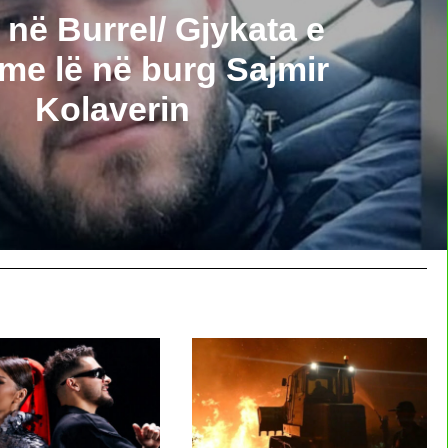
 në Burrel/ Gjykata e
e lë në burg Sajmir
Kolaverin