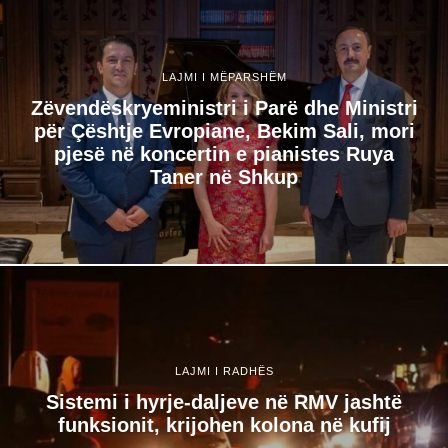
LAJMI I MËPARSHËM
Zëvendëskryeministri i Parë dhe Ministri
për Çështje Evropiane, Bekim Sali, mori
pjesë në koncertin e pianistes Ruya
Taner në Shkup
LAJMI I RADHËS
Sistemi i hyrje-daljeve në RMV jashtë
funksionit, krijohen kolona në kufij