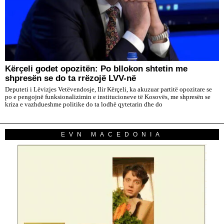
Kërçeli godet opozitën: Po bllokon shtetin me
shpresën se do ta rrëzojë LVV-në
Deputeti i Lëvizjes Vetëvendosje, Ilir Kërçeli, ka akuzuar partitë opozitare se
po e pengojnë funksionalizimin e institucioneve të Kosovës, me shpresën se
kriza e vazhdueshme politike do ta lodhë qytetarin dhe do
EVN MACEDONIA