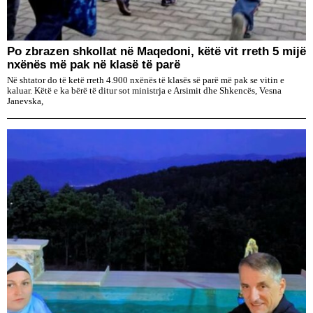
Po zbrazen shkollat në Maqedoni, këtë vit rreth 5 mijë
nxënës më pak në klasë të parë
Në shtator do të ketë rreth 4.900 nxënës të klasës së parë më pak se vitin e
kaluar. Këtë e ka bërë të ditur sot ministrja e Arsimit dhe Shkencës, Vesna
Janevska,