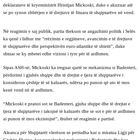
deklaratave të kryeministrit Hristijan Mickoski, duke e akuzuar atë
se po synon zhbërjen e të drejtave të fituara të shqiptarëve në vend.
Në reagimin e saj publik, partia thekson se angazhimi politik i Selës
ka qenë i lidhur me “rrëzimin e regjimeve, avancimin e të drejtave
të shqiptarëve dhe perspektivën euro-atlantike të shtetit”, duke
shtuar se ky mbetet edhe vizioni i tyre për të ardhmen.
Sipas ASH-së, Mickoski ka treguar qartë se mekanizma si Badenteri,
përdorimi i gjuhës shqipe dhe të drejtat e tjera të shqiptarëve i
konsideron çështje të së kaluarës, ndërsa po punon që ato të mos
kenë vend në të ardhmen.
“Mickoski e pranoi sot se Badenteri, gjuha shqipe dhe të drejtat e
tjera të shqiptarëve i takojnë të kaluarës dhe se sot e për të ardhmen
ai punon të mos ekzistojnë”, thuhet në reagimin e partisë.
Aleanca për Shqiptarët vlerëson se periudha kur u miratua Ligji për