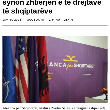
synon zhbërjen e të drejtave
të shqiptarëve
MAY 9, 2026
MAQEDONI
1 MINUT LEXIM
Aleanca për Shqiptarët, krahu i Ziadin Selës, ka reaguar ashpër ndaj