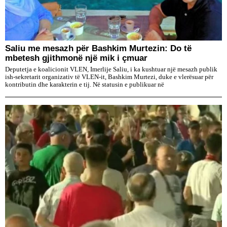
Saliu me mesazh për Bashkim Murtezin: Do të
mbetesh gjithmonë një mik i çmuar
Deputetja e koalicionit VLEN, Imerlije Saliu, i ka kushtuar një mesazh publik
ish-sekretarit organizativ të VLEN-it, Bashkim Murtezi, duke e vlerësuar për
kontributin dhe karakterin e tij. Në statusin e publikuar në