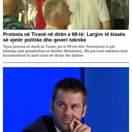
Protesta në Tiranë në ditën e 68-të: Largim të klasës
së vjetër politike dhe qeveri teknike
Vijon protesta në shesh në Tiranë, për të 68-tën ditë. Protestuesit si çdo
mbrëmje janë grumbulluar në sheshin Skënderbej,. Më pas kanë marshuar drejt
kryeministrisë ku kanë nisur me thirrje dhe fjalime