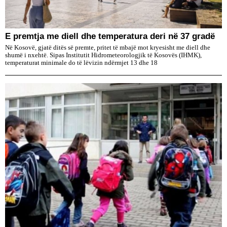
E premtja me diell dhe temperatura deri në 37 gradë
Në Kosovë, gjatë ditës së premte, pritet të mbajë mot kryesisht me diell dhe
shumë i nxehtë. Sipas Institutit Hidrometeorologjik të Kosovës (IHMK),
temperaturat minimale do të lëvizin ndërmjet 13 dhe 18