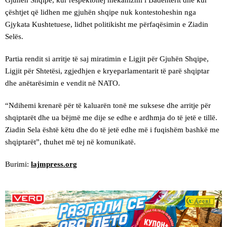
Gjuhën Shqipe, kur respektohej mekanizmi i Badenterit dhe kur
çështjet që lidhen me gjuhën shqipe nuk kontestoheshin nga
Gjykata Kushtetuese, lidhet politikisht me përfaqësimin e Ziadin
Selës.
Partia rendit si arritje të saj miratimin e Ligjit për Gjuhën Shqipe,
Ligjit për Shtetësi, zgjedhjen e kryeparlamentarit të parë shqiptar
dhe anëtarësimin e vendit në NATO.
“Ndihemi krenarë për të kaluarën tonë me suksese dhe arritje për
shqiptarët dhe ua bëjmë me dije se edhe e ardhmja do të jetë e tillë.
Ziadin Sela është këtu dhe do të jetë edhe më i fuqishëm bashkë me
shqiptarët”, thuhet më tej në komunikatë.
Burimi:
lajmpress.org