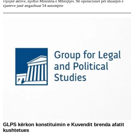
vijojnë aktive, njoftoi Ministria e Mbrojtjes. Në operacionet për shuarjen e
zjarreve janë angazhuar 54 automjete
GLPS kërkon konstituimin e Kuvendit brenda afatit
kushtetues