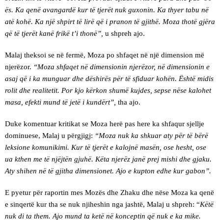
ës. Ka qenë avangardë kur të tjerët nuk guxonin. Ka thyer tabu në
atë kohë. Ka një shpirt të lirë që i pranon të gjithë. Moza thotë gjëra
që të tjerët kanë frikë t’i thonë”,
u shpreh ajo.
Malaj theksoi se në fermë, Moza po shfaqet në një dimension më
njerëzor.
“Moza shfaqet në dimensionin njerëzor, në dimensionin e
asaj që i ka munguar dhe dëshirës për të sfiduar kohën. Është midis
rolit dhe realitetit. Por kjo kërkon shumë kujdes, sepse nëse kalohet
masa, efekti mund të jetë i kundërt”,
tha ajo.
Duke komentuar kritikat se Moza herë pas here ka shfaqur sjellje
dominuese, Malaj u përgjigj:
“Moza nuk ka shkuar aty për të bërë
leksione komunikimi. Kur të tjerët e kalojnë masën, ose hesht, ose
ua kthen me të njëjtën gjuhë. Këta njerëz janë prej mishi dhe gjaku.
Aty shihen në të gjitha dimensionet. Ajo e kupton edhe kur gabon”.
E pyetur për raportin mes Mozës dhe Zhaku dhe nëse Moza ka qenë
e sinqertë kur tha se nuk njiheshin nga jashtë, Malaj u shpreh: “
Këtë
nuk di ta them. Ajo mund ta ketë në konceptin që nuk e ka mike.