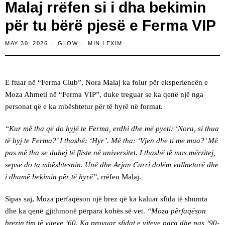
Malaj rrëfen si i dha bekimin
për tu bërë pjesë e Ferma VIP
MAY 30, 2026
GLOW
MIN LEXIM
E ftuar në “Ferma Club”, Nora Malaj ka folur për eksperiencën e
Moza Ahmeti në “Ferma VIP”, duke treguar se ka qenë një nga
personat që e ka mbështetur për të hyrë në format.
“Kur më tha që do hyjë te Ferma, erdhi dhe më pyeti: ‘Nora, si thua
të hyj te Ferma?’ I thashë: ‘Hyr’. Më tha: ‘Vjen dhe ti me mua?’ Më
pas më tha se duhej të fliste në universitet. I thashë të mos mërzitej,
sepse do ta mbështesnin. Unë dhe Arjan Curri dolëm vullnetarë dhe
i dhamë bekimin për të hyrë”
, rrëfeu Malaj.
Sipas saj, Moza përfaqëson një brez që ka kaluar sfida të shumta
dhe ka qenë gjithmonë përpara kohës së vet.
“Moza përfaqëson
brezin tim të viteve ’60. Ka provuar sfidat e viteve para dhe pas ’90-