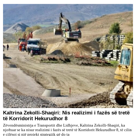
Kaltrina Zekolli-Shaqiri: Nis realizimi i fazës së tretë
të Korridorit Hekurudhor 8
Zëvendësministrja e Transportit dhe Lidhjeve, Kaltrina Zekolli-Shaqiri, ka
njoftuar se ka nisur realizimi i fazës së tretë të Korridorit Hekurudhor 8, të cilin
e cilësoi si një projekt strategjik që do ta