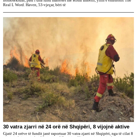
homoseksual, pasi i dha fund martesës me Romi Imbelli, yllin e emisionit The
Real L Word. Haven, 53-vjeçar, bëri të
30 vatra zjarri në 24 orë në Shqipëri, 8 vijojnë aktive
Gjatë 24 orëve të fundit janë raportuar 30 vatra zjarri në Shqipëri, nga të cilat 8