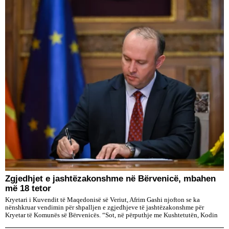
Zgjedhjet e jashtëzakonshme në Bërvenicë, mbahen
më 18 tetor
Kryetari i Kuvendit të Maqedonisë së Veriut, Afrim Gashi njofton se ka
nënshkruar vendimin për shpalljen e zgjedhjeve të jashtëzakonshme për
Kryetar të Komunës së Bërvenicës. “Sot, në përputhje me Kushtetutën, Kodin