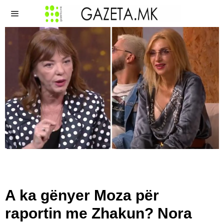
A ka gënyer Moza për
raportin me Zhakun? Nora