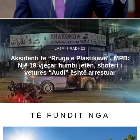
LAJMI I RADHËS
Aksidenti te “Rruga e Plastikave”, MPB:
Një 19-vjeçar humbi jetën, shoferi i
veturës “Audi” është arrestuar
TË FUNDIT NGA