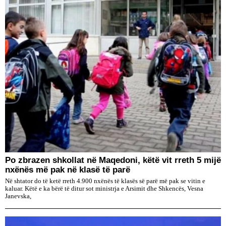
Po zbrazen shkollat në Maqedoni, këtë vit rreth 5 mijë
nxënës më pak në klasë të parë
Në shtator do të ketë rreth 4.900 nxënës të klasës së parë më pak se vitin e
kaluar. Këtë e ka bërë të ditur sot ministrja e Arsimit dhe Shkencës, Vesna
Janevska,