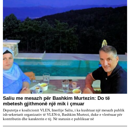
Saliu me mesazh për Bashkim Murtezin: Do të
mbetesh gjithmonë një mik i çmuar
Deputetja e koalicionit VLEN, Imerlije Saliu, i ka kushtuar një mesazh publik
ish-sekretarit organizativ të VLEN-it, Bashkim Murtezi, duke e vlerësuar për
kontributin dhe karakterin e tij. Në statusin e publikuar në