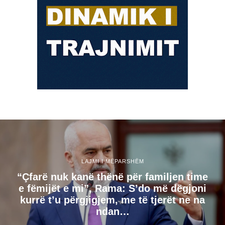
LAJMI I MËPARSHËM
“Çfarë nuk kanë thënë për familjen time
e fëmijët e mi”, Rama: S’do më dëgjoni
kurrë t’u përgjigjem, me të tjerët ne na
ndan…