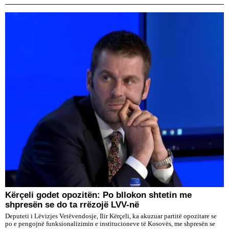
Kërçeli godet opozitën: Po bllokon shtetin me
shpresën se do ta rrëzojë LVV-në
Deputeti i Lëvizjes Vetëvendosje, Ilir Kërçeli, ka akuzuar partitë opozitare se
po e pengojnë funksionalizimin e institucioneve të Kosovës, me shpresën se