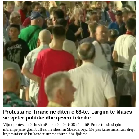
Protesta në Tiranë në ditën e 68-të: Largim të klasës
së vjetër politike dhe qeveri teknike
Vijon protesta në shesh në Tiranë, për të 68-tën ditë. Protestuesit si çdo
mbrëmje janë grumbulluar në sheshin Skënderbej,. Më pas kanë marshuar drejt
kryeministrisë ku kanë nisur me thirrje dhe fjalime