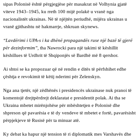
sipas Polonisë është përgjegjëse për masakrat në Volhynia gjatë
viteve 1943–1945, ku rreth 100 mijë polakë u vranë nga
nacionalistët ukrainas. Në të njëjtën periudhë, mijëra ukrainas u
vranë gjithashtu në hakmarrje, shkruan skynews.
“Lavdërimi i UPA-s i ka dhënë propagandës ruse një bazë të gjerë
për dezinformim”,
tha Nawrocki para një takimi të këshillit
këshillues të Urdhrit të Shqiponjës së Bardhë më 8 qershor.
Ai shtoi se ka propozuar që në rendin e ditës të përfshihet edhe
çështja e revokimit të këtij nderimi për Zelenskyn.
Nga ana tjetër, një zëdhënës i presidencës ukrainase nuk pranoi të
komentojë drejtpërdrejt deklaratat e presidentit polak. Ai tha se
Ukraina mbetet mirënjohëse për mbështetjen e Polonisë dhe
shpreson që pavarësia e të dy vendeve të mbetet e fortë, pavarësisht
përpjekjeve të Rusisë për ta minuar atë.
Ky debat ka hapur një tension të ri diplomatik mes Varshavës dhe