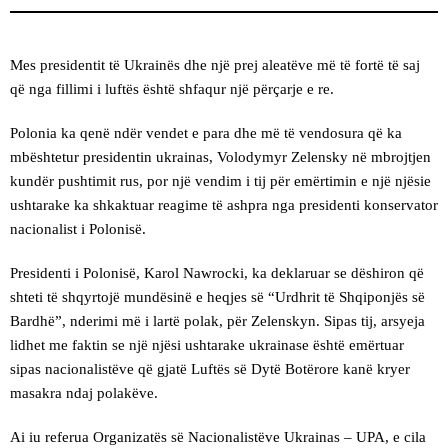
Mes presidentit të Ukrainës dhe një prej aleatëve më të fortë të saj
që nga fillimi i luftës është shfaqur një përçarje e re.
Polonia ka qenë ndër vendet e para dhe më të vendosura që ka
mbështetur presidentin ukrainas, Volodymyr Zelensky në mbrojtjen
kundër pushtimit rus, por një vendim i tij për emërtimin e një njësie
ushtarake ka shkaktuar reagime të ashpra nga presidenti konservator
nacionalist i Polonisë.
Presidenti i Polonisë, Karol Nawrocki, ka deklaruar se dëshiron që
shteti të shqyrtojë mundësinë e heqjes së “Urdhrit të Shqiponjës së
Bardhë”, nderimi më i lartë polak, për Zelenskyn. Sipas tij, arsyeja
lidhet me faktin se një njësi ushtarake ukrainase është emërtuar
sipas nacionalistëve që gjatë Luftës së Dytë Botërore kanë kryer
masakra ndaj polakëve.
Ai iu referua Organizatës së Nacionalistëve Ukrainas – UPA, e cila