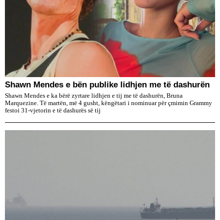
​Shawn Mendes e bën publike lidhjen me të dashurën
Shawn Mendes e ka bërë zyrtare lidhjen e tij me të dashurën, Bruna
Marquezine. Të martën, më 4 gusht, këngëtari i nominuar për çmimin Grammy
festoi 31-vjetorin e të dashurës së tij