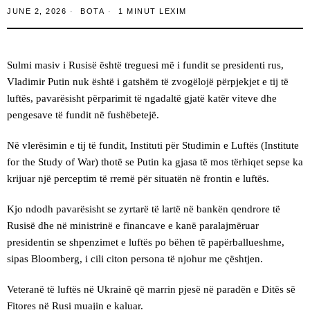
JUNE 2, 2026
BOTA
1 MINUT LEXIM
Sulmi masiv i Rusisë është treguesi më i fundit se presidenti rus,
Vladimir Putin nuk është i gatshëm të zvogëlojë përpjekjet e tij të
luftës, pavarësisht përparimit të ngadaltë gjatë katër viteve dhe
pengesave të fundit në fushëbetejë.
Në vlerësimin e tij të fundit, Instituti për Studimin e Luftës (Institute
for the Study of War) thotë se Putin ka gjasa të mos tërhiqet sepse ka
krijuar një perceptim të rremë për situatën në frontin e luftës.
Kjo ndodh pavarësisht se zyrtarë të lartë në bankën qendrore të
Rusisë dhe në ministrinë e financave e kanë paralajmëruar
presidentin se shpenzimet e luftës po bëhen të papërballueshme,
sipas Bloomberg, i cili citon persona të njohur me çështjen.
Veteranë të luftës në Ukrainë që marrin pjesë në paradën e Ditës së
Fitores në Rusi muajin e kaluar.