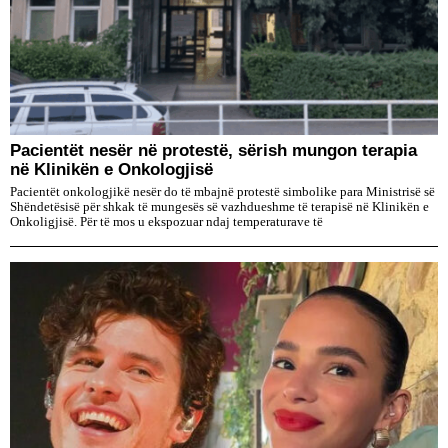
Pacientët nesër në protestë, sërish mungon terapia
në Klinikën e Onkologjisë
Pacientët onkologjikë nesër do të mbajnë protestë simbolike para Ministrisë së
Shëndetësisë për shkak të mungesës së vazhdueshme të terapisë në Klinikën e
Onkoligjisë. Për të mos u ekspozuar ndaj temperaturave të