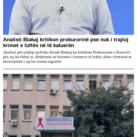
​Analisti Blakaj kritikon prokurorinë pse nuk i trajtoj
krimet e luftës në të kaluerën
Analisti për çështje politike Korab Blakaj ka kritikuar Prokurorinë e Kosovës
për, siç ka thënë ai, dështimin në hetimin e krimeve të luftës, duke vlerësuar se
mosveprimi i saj ka cenuar sigurinë