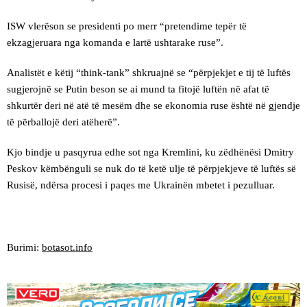
ISW vlerëson se presidenti po merr “pretendime tepër të
ekzagjeruara nga komanda e lartë ushtarake ruse”.
Analistët e këtij “think-tank” shkruajnë se “përpjekjet e tij të luftës
sugjerojnë se Putin beson se ai mund ta fitojë luftën në afat të
shkurtër deri në atë të mesëm dhe se ekonomia ruse është në gjendje
të përballojë deri atëherë”.
Kjo bindje u pasqyrua edhe sot nga Kremlini, ku zëdhënësi Dmitry
Peskov këmbënguli se nuk do të ketë ulje të përpjekjeve të luftës së
Rusisë, ndërsa procesi i paqes me Ukrainën mbetet i pezulluar.
Burimi:
botasot.info