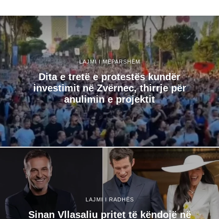
LAJMI I MËPARSHËM
​Dita e tretë e protestës kundër
investimit në Zvërnec, thirrje për
anulimin e projektit
LAJMI I RADHËS
Sinan Vllasaliu pritet të këndojë në