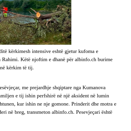
 ditë kërkimesh intensive eshtë gjetur kufoma e
n Rahimi. Këtë njoftim e dhanë për albinfo.ch burime
në kërkim të tij.
 pesëvjeçar, me prejardhje shqiptare nga Kumanova
iljen e tij ishin perfshirë në një aksident në lumin
shtunen, kur ishin ne nje gomone. Prinderit dhe motra e
 deri në breg, transmeton albinfo.ch. Pesevjeçari është