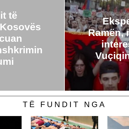
t të
Ekspe
, Kosovës
Ramën, n
rcuan
intere
shkrimin
Vuçiqi
umi
TË FUNDIT NGA