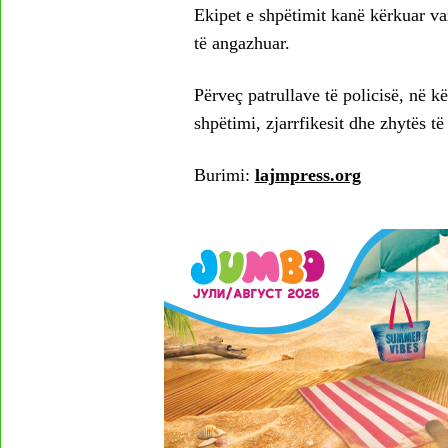
Ekipet e shpëtimit kanë kërkuar va
të angazhuar.
Përveç patrullave të policisë, në k
shpëtimi, zjarrfikesit dhe zhytës të 
Burimi:
lajmpress.org