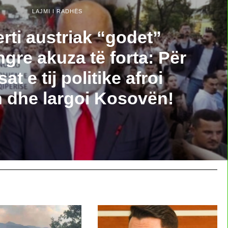
LAJMI I RADHËS
rti austriak “godet”
gre akuza të forta: Për
sat e tij politike afroi
n dhe largoi Kosovën!