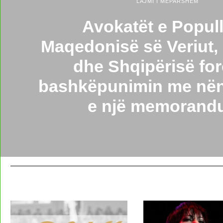
LAJMI I MËPARSHËM
Avokatët e Populli
Maqedonisë së Veriut
dhe Shqipërisë fo
bashkëpunimin me nën
e një memorand