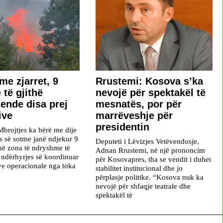
me zjarret, 9
Rrustemi: Kosova s’ka
 të gjithë
nevojë për spektakël të
 ende disa prej
mesnatës, por për
ive
marrëveshje për
presidentin
Mbrojtjes ka bërë me dije
ës së sotme janë ndjekur 9
Deputeti i Lëvizjes Vetëvendosje,
 në zona të ndryshme të
Adnan Rrustemi, në një prononcim
ë ndërhyrjes së koordinuar
për Kosovapres, tha se vendit i duhet
ave operacionale nga toka
stabilitet institucional dhe jo
përplasje politike. “Kosova nuk ka
nevojë për shfaqje teatrale dhe
spektakël të