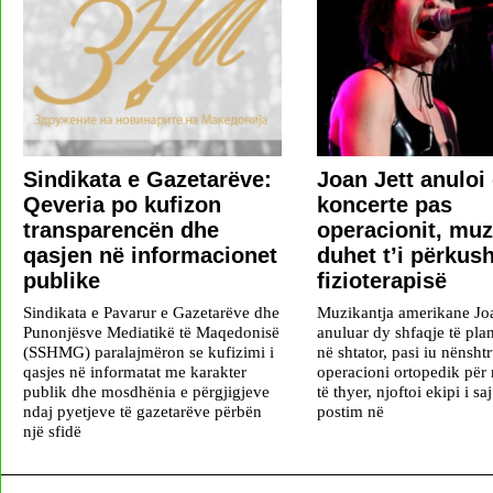
Sindikata e Gazetarëve:
Joan Jett anuloi
Qeveria po kufizon
koncerte pas
transparencën dhe
operacionit, muz
qasjen në informacionet
duhet t’i përkus
publike
fizioterapisë
Sindikata e Pavarur e Gazetarëve dhe
Muzikantja amerikane Joa
Punonjësve Mediatikë të Maqedonisë
anuluar dy shfaqje të plan
(SSHMG) paralajmëron se kufizimi i
në shtator, pasi iu nënsht
qasjes në informatat me karakter
operacioni ortopedik për 
publik dhe mosdhënia e përgjigjeve
të thyer, njoftoi ekipi i sa
ndaj pyetjeve të gazetarëve përbën
postim në
një sfidë