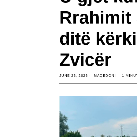
Rrahimit 
ditë kër
Zvicër
JUNE 23, 2026
MAQEDONI
1 MINU