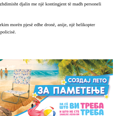
zhdimisht djalin me një kontingjent të madh personeli
ërkim morën pjesë edhe dronë, anije, një helikopter
policisë.