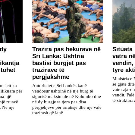
 dy
Trazira pas hekurave në
Situata 
Sri Lanka: Ushtria
vatra në
ikantja
bastisi burgjet pas
vendin,
htohet
trazirave të
tyre akt
përgjakshme
Ministria e 
se gjatë dit
n Jett ka
Autoritetet e Sri Lankës kanë
vatra zjarri
ifikuara për
vendosur ushtrinë në një burg të
vendit. Fal
rua një
sigurisë maksimale në Kolombo dhe
të struktur
një rruazë
në dy burgje të tjera pas disa
j. Në një
përpjekjeve për arratisje dhe një vale
trazirash që lanë