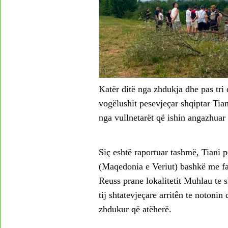
Katër ditë nga zhdukja dhe pas tri
vogëlushit pesevjeçar shqiptar Tia
nga vullnetarët që ishin angazhuar 
Siç eshtë raportuar tashmë, Tiani
(Maqedonia e Veriut) bashkë me fam
Reuss prane lokalitetit Muhlau te 
tij shtatevjeçare arritên te notonin
zhdukur që atëherë.