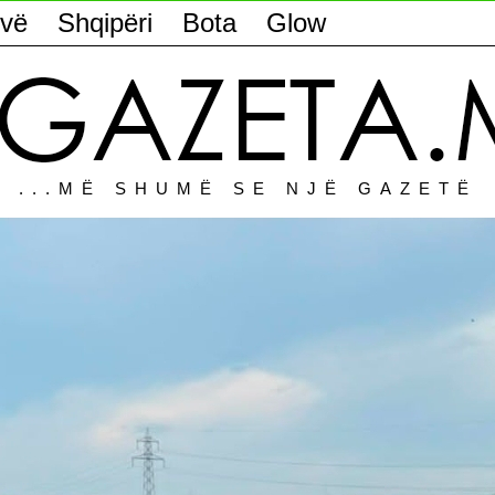
vë
Shqipëri
Bota
Glow
...MË SHUMË SE NJË GAZETË