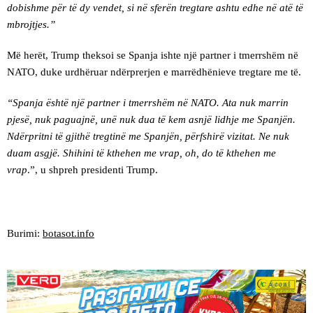
dobishme për të dy vendet, si në sferën tregtare ashtu edhe në atë të
mbrojtjes.”
Më herët, Trump theksoi se Spanja ishte një partner i tmerrshëm në
NATO, duke urdhëruar ndërprerjen e marrëdhënieve tregtare me të.
“Spanja është një partner i tmerrshëm në NATO. Ata nuk marrin
pjesë, nuk paguajnë, unë nuk dua të kem asnjë lidhje me Spanjën.
Ndërpritni të gjithë tregtinë me Spanjën, përfshirë vizitat. Ne nuk
duam asgjë. Shihini të kthehen me vrap, oh, do të kthehen me
vrap
.”, u shpreh presidenti Trump.
Burimi:
botasot.info