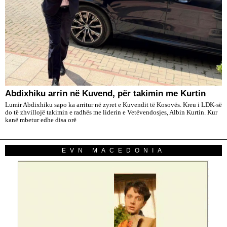
Abdixhiku arrin në Kuvend, për takimin me Kurtin
Lumir Abdixhiku sapo ka arritur në zyret e Kuvendit të Kosovës. Kreu i LDK-së
do të zhvillojë takimin e radhës me liderin e Vetëvendosjes, Albin Kurtin. Kur
kanë mbetur edhe disa orë
EVN MACEDONIA