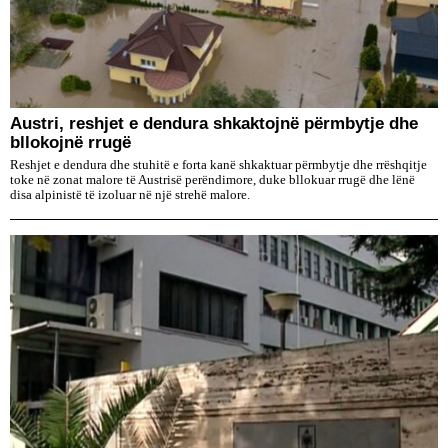
Austri, reshjet e dendura shkaktojnë përmbytje dhe
bllokojnë rrugë
Reshjet e dendura dhe stuhitë e forta kanë shkaktuar përmbytje dhe rrëshqitje
toke në zonat malore të Austrisë perëndimore, duke bllokuar rrugë dhe lënë
disa alpinistë të izoluar në një strehë malore.