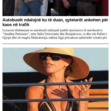
Autobusët ndalojnë ku të duan, qytetarët ankohen për
kaos në trafik
Lexuesit dëshmojnë se autobusët ndalojnë jashtë stacioneve të autobusëve
“Aradhat Partizane”, nëte Salla Universale dhe Bunjakovec, si dhe tek Pallati i
Gjyqit dhe në rrugën Makedonija, ndërsa ligji përcakton saktësisht vendet për