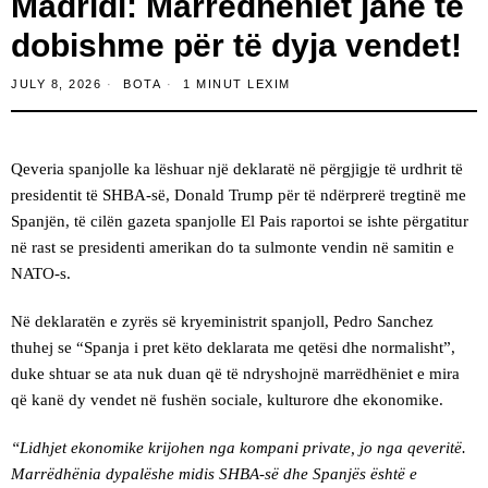
Madridi: Marrëdhëniet janë të
dobishme për të dyja vendet!
JULY 8, 2026
BOTA
1 MINUT LEXIM
Qeveria spanjolle ka lëshuar një deklaratë në përgjigje të urdhrit të
presidentit të SHBA-së, Donald Trump për të ndërprerë tregtinë me
Spanjën, të cilën gazeta spanjolle El Pais raportoi se ishte përgatitur
në rast se presidenti amerikan do ta sulmonte vendin në samitin e
NATO-s.
Në deklaratën e zyrës së kryeministrit spanjoll, Pedro Sanchez
thuhej se “Spanja i pret këto deklarata me qetësi dhe normalisht”,
duke shtuar se ata nuk duan që të ndryshojnë marrëdhëniet e mira
që kanë dy vendet në fushën sociale, kulturore dhe ekonomike.
“Lidhjet ekonomike krijohen nga kompani private, jo nga qeveritë.
Marrëdhënia dypalëshe midis SHBA-së dhe Spanjës është e