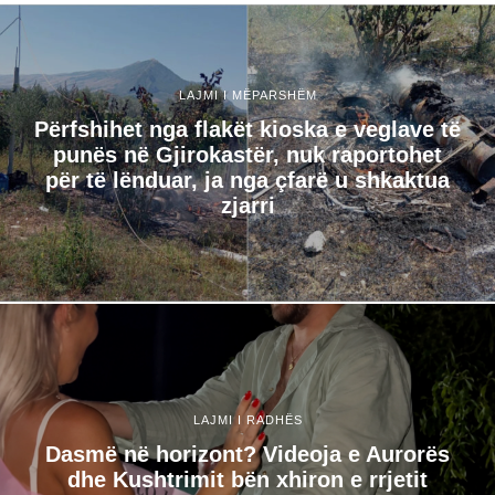
LAJMI I MËPARSHËM
Përfshihet nga flakët kioska e veglave të
punës në Gjirokastër, nuk raportohet
për të lënduar, ja nga çfarë u shkaktua
zjarri
LAJMI I RADHËS
Dasmë në horizont? Videoja e Aurorës
dhe Kushtrimit bën xhiron e rrjetit