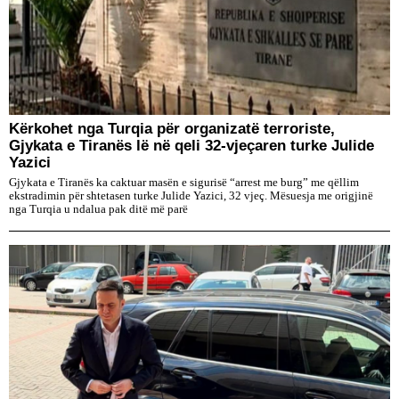
Kërkohet nga Turqia për organizatë terroriste,
Gjykata e Tiranës lë në qeli 32-vjeçaren turke Julide
Yazici
Gjykata e Tiranës ka caktuar masën e sigurisë “arrest me burg” me qëllim
ekstradimin për shtetasen turke Julide Yazici, 32 vjeç. Mësuesja me origjinë
nga Turqia u ndalua pak ditë më parë