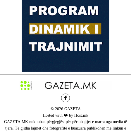
© 2026 GAZETA
Hosted with ❤️ by Host.mk
GAZETA.MK nuk mban përgjegjësi për përmbajtjet e marra nga media të
tjera. Të gjitha lajmet dhe fotografitë e huazuara publikohen me linkun e