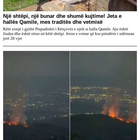
Një shtëpi, një bunar dhe shumë kujtime! Jeta e
hallës Qamile, mes traditës dhe vetmisë
Këtë zonjë i gjithë Prapadishti i Kërçovës e njeh si halla Qamile. Ajo është
lindur dhe është rritur në këtë shtëpi. Jeton e vetme që kur prindërit i ndërruan
jetë 26 vjet