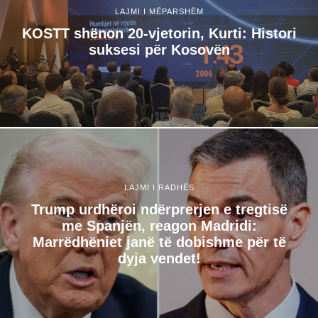
LAJMI I MËPARSHËM
KOSTT shënon 20-vjetorin, Kurti: Histori
suksesi për Kosovën
LAJMI I RADHËS
Trump urdhëroi ndërprerjen e tregtisë
me Spanjën, reagon Madridi:
Marrëdhëniet janë të dobishme për të
dyja vendet!