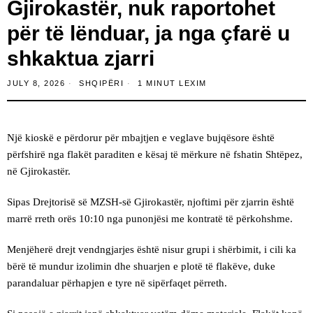
Gjirokastër, nuk raportohet
për të lënduar, ja nga çfarë u
shkaktua zjarri
JULY 8, 2026
SHQIPËRI
1 MINUT LEXIM
Një kioskë e përdorur për mbajtjen e veglave bujqësore është
përfshirë nga flakët paraditen e kësaj të mërkure në fshatin Shtëpez,
në Gjirokastër.
Sipas Drejtorisë së MZSH-së Gjirokastër, njoftimi për zjarrin është
marrë rreth orës 10:10 nga punonjësi me kontratë të përkohshme.
Menjëherë drejt vendngjarjes është nisur grupi i shërbimit, i cili ka
bërë të mundur izolimin dhe shuarjen e plotë të flakëve, duke
parandaluar përhapjen e tyre në sipërfaqet përreth.