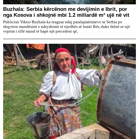
Buzhala: Serbia kërcënon me devijimin e Ibrit, por
nga Kosova i shkojnë mbi 1.2 miliardë m³ ujë në vit
Publicisti Viktor Buzhala ka reaguar ndaj paralajmërimeve se Serbia po
shqyrton mundësinë e ndryshimit të rrjedhës së lumit Ibër, duke thënë se një
veprim i tillë mund të hapë një precedent që,