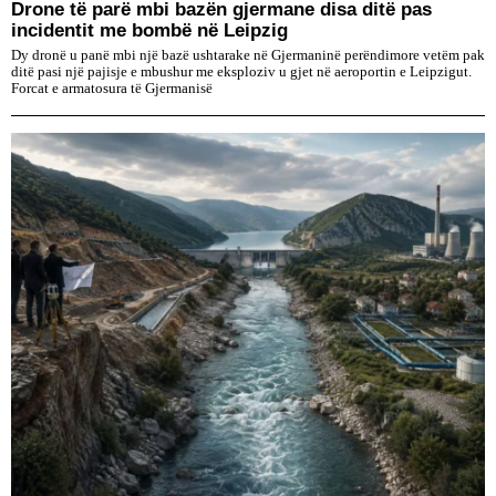
Drone të parë mbi bazën gjermane disa ditë pas
incidentit me bombë në Leipzig
Dy dronë u panë mbi një bazë ushtarake në Gjermaninë perëndimore vetëm pak
ditë pasi një pajisje e mbushur me eksploziv u gjet në aeroportin e Leipzigut.
Forcat e armatosura të Gjermanisë