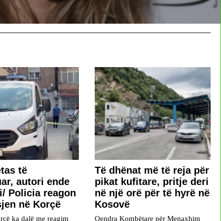
tas të
Të dhënat më të reja për
ar, autori ende
pikat kufitare, pritje deri
i/ Policia reagon
në një orë për të hyrë në
sjen në Korçë
Kosovë
orçë ka dalë me reagim
Qendra Kombëtare për Menaxhim