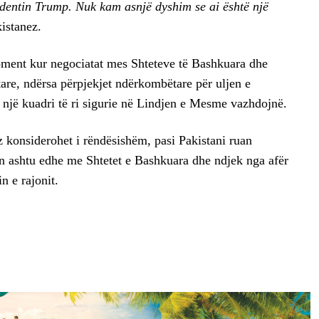
identin Trump. Nuk kam asnjë dyshim se ai është një
istanez.
moment kur negociatat mes Shteteve të Bashkuara dhe
tare, ndërsa përpjekjet ndërkombëtare për uljen e
 një kuadri të ri sigurie në Lindjen e Mesme vazhdojnë.
z konsiderohet i rëndësishëm, pasi Pakistani ruan
in ashtu edhe me Shtetet e Bashkuara dhe ndjek nga afër
n e rajonit.