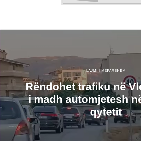
LAJMI I MËPARSHËM
Rëndohet trafiku në Vlo
i madh automjetesh në
qytetit