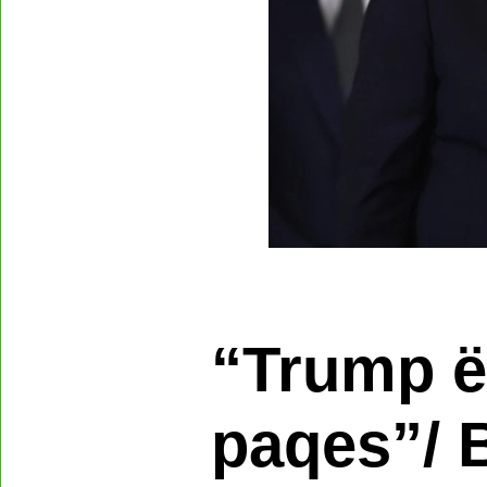
“Trump ës
paqes”/ 