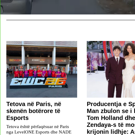
Tetova në Paris, në
Producentja e Sp
skenën botërore të
Man zbulon se i 
Esports
Tom Holland dh
Zendaya-s të mo
Tetova është përfaqësuar në Paris
krijonin lidhje: 
nga LevelONE Esports dhe NADE