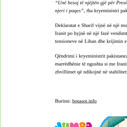
“Unë besoj të njëjtën gjë për Pres
njeri i paqes”, t
ha kryeministri pak
Deklaratat e Sharif vijnë në një 
Iranit po hyjnë në një fazë vendim
tensioneve në Liban dhe krijimin e
Qëndrimi i kryeministrit pakistane
marrëdhënie të ngushta si me Iran
zhvillimet që ndikojnë në stabiliteti
Burimi:
botasot.info