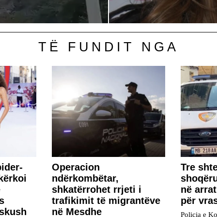
TË FUNDIT NGA
ider-
Operacion
Tre shte
kërkoi
ndërkombëtar,
shoqëru
e
shkatërrohet rrjeti i
në arrat
s
trafikimit të migrantëve
për vra
Askush
në Mesdhe
Policia e K