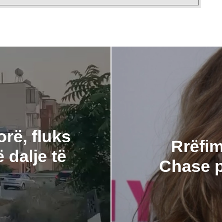
rë, fluks
Rrëfim
 dalje të
Chase p