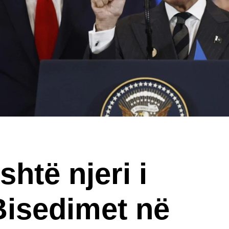
htë njeri i
Bisedimet në