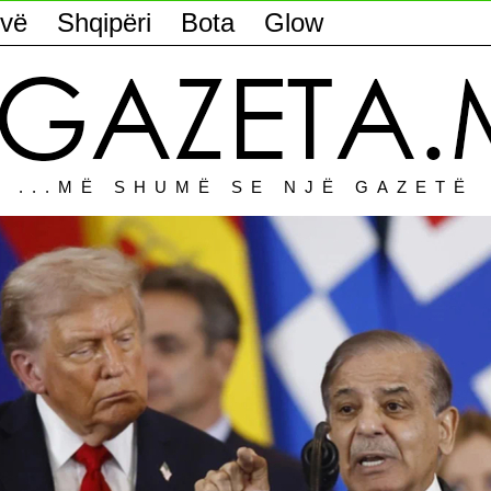
vë
Shqipëri
Bota
Glow
...MË SHUMË SE NJË GAZETË