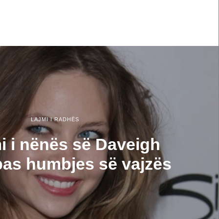
LAJMI I RADHËS
i i nënës së Daveigh
as humbjes së vajzës