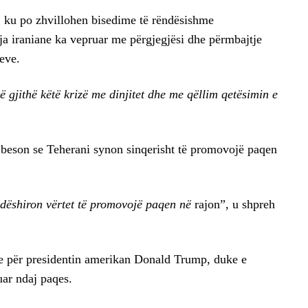
, ku po zhvillohen bisedime të rëndësishme
ja iraniane ka vepruar me përgjegjësi dhe përmbajtje
neve.
ë gjithë këtë krizë me dinjitet dhe me qëllim qetësimin e
 beson se Teherani synon sinqerisht të promovojë paqen
dëshiron vërtet të promovojë paqen në
rajon”, u shpreh
he për presidentin amerikan Donald Trump, duke e
tuar ndaj paqes.