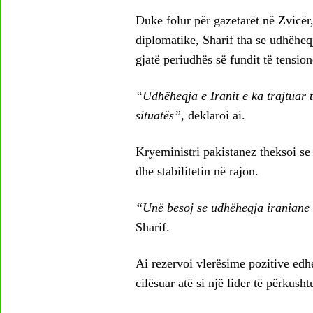
Duke folur për gazetarët në Zvicër
diplomatike, Sharif tha se udhëheq
gjatë periudhës së fundit të tensio
“Udhëheqja e Iranit e ka trajtuar t
situatës”
, deklaroi ai.
Kryeministri pakistanez theksoi se
dhe stabilitetin në rajon.
“Unë besoj se udhëheqja iraniane 
Sharif.
Ai rezervoi vlerësime pozitive ed
cilësuar atë si një lider të përkush