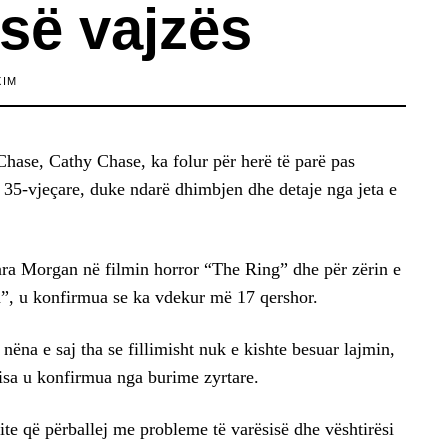
së vajzës
XIM
hase, Cathy Chase, ka folur për herë të parë pas
 35-vjeçare, duke ndarë dhimbjen dhe detaje nga jeta e
ara Morgan në filmin horror “The Ring” dhe për zërin e
h”, u konfirmua se ka vdekur më 17 qershor.
nëna e saj tha se fillimisht nuk e kishte besuar lajmin,
isa u konfirmua nga burime zyrtare.
vite që përballej me probleme të varësisë dhe vështirësi