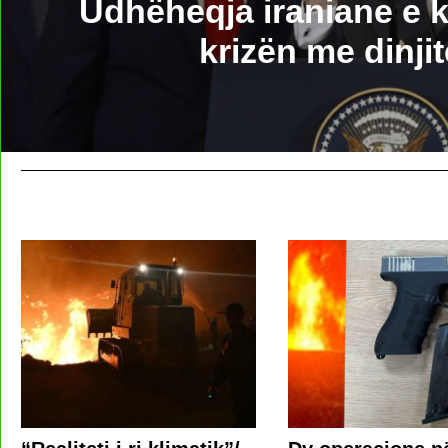
Udhëheqja iraniane e k
krizën me dinjit