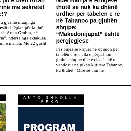
 po e blen Artan
Ndërmarrja e Rrugëve
irinë me sekretet
thotë se nuk ka dhënë
ë!?
urdhër për tabelën e re
në Tabanoc pa gjuhën
ti gjashtë muaj nga
shqipe:
restit shtëpiak për kutinë e
-së, Artan Grubin, në
“Makedonijapat” është
aria”, ndërsa nga aktakuza
përgjegjëse
am e nishan. Më 22 gusht
Pas bujës së krijuar në opinion për
tabelën e re e cila e përjashton
gjuhën shqipe dhe e ciëa është e
vendosur në pikën kufitare Tabanoc,
ku thuhet “Mirë se vini në
AUTO SHKOLLA
BEKO