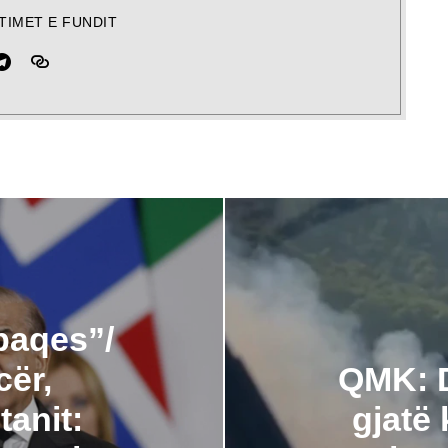
TIMET E FUNDIT
 paqes”/
cër,
QMK: D
tanit:
gjatë 