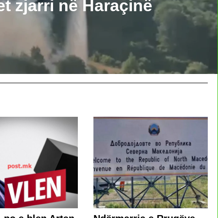
t zjarri në Haraçinë