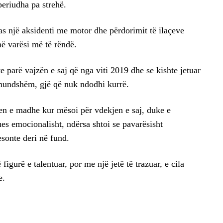
periudha pa strehë.
as një aksidenti me motor dhe përdorimit të ilaçeve
ë varësi më të rëndë.
e parë vajzën e saj që nga viti 2019 dhe se kishte jetuar
mundshëm, gjë që nuk ndodhi kurrë.
en e madhe kur mësoi për vdekjen e saj, duke e
es emocionalisht, ndërsa shtoi se pavarësisht
esonte deri në fund.
figurë e talentuar, por me një jetë të trazuar, e cila
e.