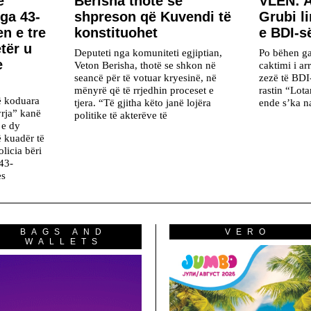
ë
Berisha thotë se
VLEN: A
ga 43-
shpreson që Kuvendi të
Grubi l
en e tre
konstituohet
e BDI-s
tër u
Deputeti nga komuniteti egjiptian,
Po bëhen ga
e
Veton Berisha, thotë se shkon në
caktimi i ar
seancë për të votuar kryesinë, në
zezë të BDI
mënyrë që të rrjedhin proceset e
rastin “Lot
ë koduara
tjera. “Të gjitha këto janë lojëra
ende s’ka n
rja” kanë
politike të akterëve të
 e dy
 kuadër të
olicia bëri
 43-
es
BAGS AND
VERO
WALLETS