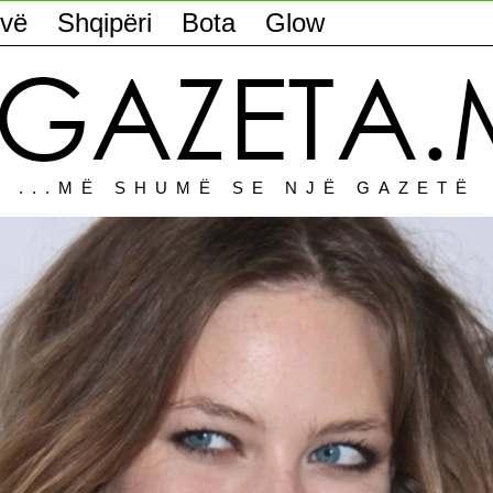
vë
Shqipëri
Bota
Glow
...MË SHUMË SE NJË GAZETË