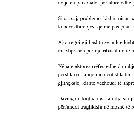
në jetën personale, përfshirë edhe 
Sipas saj, problemet kishin nisur p
kundër dhimbjes, që më pas çuan n
Ajo tregoi gjithashtu se nuk e kisht
me shpresën për një ribashkim të 
Nëna e aktores rrëfeu edhe dhimbj
përshkruar si një moment shkatërru
gjithçkaje, kishte vazhduar të shpr
Daveigh u kujtua nga familja si një 
përfundoi tragjikisht në moshë të r