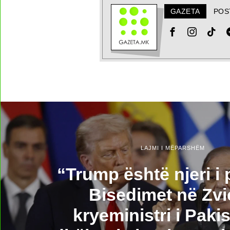
GAZETA
POS
LAJMI I MËPARSHËM
“Trump është njeri i
Bisedimet në Zvi
kryeministri i Pakis