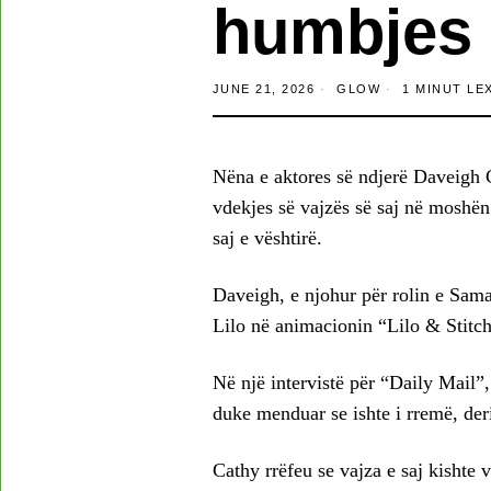
humbjes 
JUNE 21, 2026
GLOW
1 MINUT LE
Nëna e aktores së ndjerë Daveigh C
vdekjes së vajzës së saj në moshën
saj e vështirë.
Daveigh, e njohur për rolin e Sam
Lilo në animacionin “Lilo & Stitc
Në një intervistë për “Daily Mail”, 
duke menduar se ishte i rremë, der
Cathy rrëfeu se vajza e saj kishte 