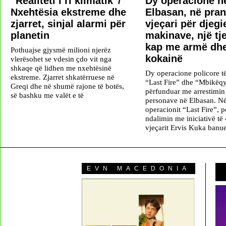
“Realiteti i ri klimatik”/
Dy operacione n
Nxehtësia ekstreme dhe
Elbasan, në pran
zjarret, sinjal alarmi për
vjeçari për djegi
planetin
makinave, një tje
kap me armë dh
Pothuajse gjysmë milioni njerëz
kokainë
vlerësohet se vdesin çdo vit nga
shkaqe që lidhen me nxehtësinë
Dy operacione policore t
ekstreme. Zjarret shkatërruese në
“Last Fire” dhe “Mbikëqy
Greqi dhe në shumë rajone të botës,
përfunduar me arrestimin
së bashku me valët e të
personave në Elbasan. Në
operacionit “Last Fire”, p
ndalimin me iniciativë të
vjeçarit Ervis Kuka banu
EVN MACEDONIA