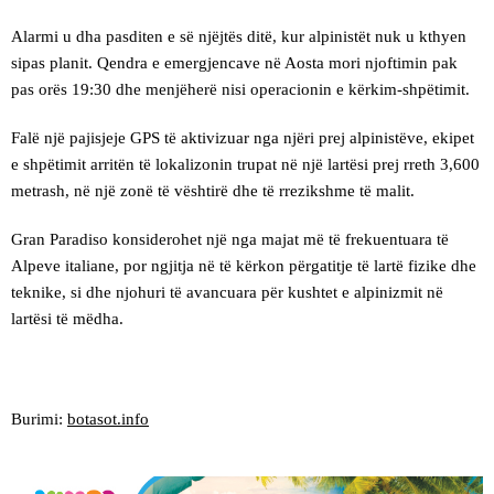
Alarmi u dha pasditen e së njëjtës ditë, kur alpinistët nuk u kthyen
sipas planit. Qendra e emergjencave në Aosta mori njoftimin pak
pas orës 19:30 dhe menjëherë nisi operacionin e kërkim-shpëtimit.
Falë një pajisjeje GPS të aktivizuar nga njëri prej alpinistëve, ekipet
e shpëtimit arritën të lokalizonin trupat në një lartësi prej rreth 3,600
metrash, në një zonë të vështirë dhe të rrezikshme të malit.
Gran Paradiso konsiderohet një nga majat më të frekuentuara të
Alpeve italiane, por ngjitja në të kërkon përgatitje të lartë fizike dhe
teknike, si dhe njohuri të avancuara për kushtet e alpinizmit në
lartësi të mëdha.
Burimi:
botasot.info