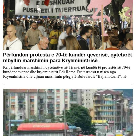
Përfundon protesta e 70-të kundër qeverisë, qytetarët
mbyllin marshimin para Kryeministrisë
Ka përfunduar marshimi i qytetarëve në Tiranë, në kuadër të protestës së 70-të
kundër qeverisë dhe kryeministrit Edi Rama. Protestuesit u nisën nga
Kryeministria dhe vijuan marshimin përgjatë Bulevardit “Bajram Curri”, në