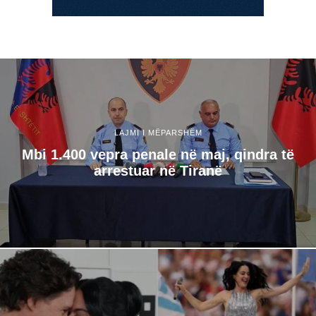
LAJMI I MËPARSHËM
Mbi 1.400 vepra penale në maj, qindra të
arrestuar në Tiranë