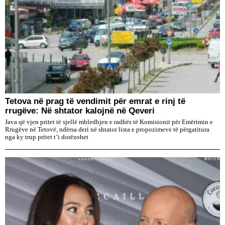
Tetova në prag të vendimit për emrat e rinj të
rrugëve: Në shtator kalojnë në Qeveri
Java që vjen pritet të sjellë mbledhjen e radhës të Komisionit për Emërimin e
Rrugëve në Tetovë, ndërsa deri në shtator lista e propozimeve të përgatitura
nga ky trup pritet t’i dorëzohet