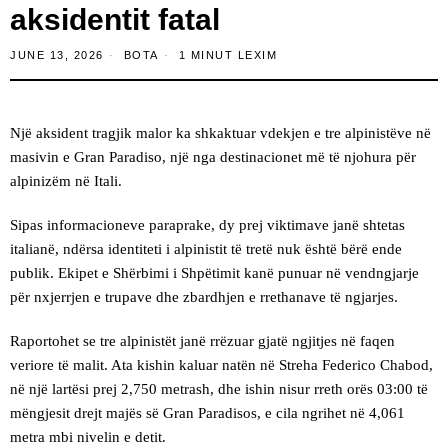
aksidentit fatal
JUNE 13, 2026
BOTA
1 MINUT LEXIM
Një aksident tragjik malor ka shkaktuar vdekjen e tre alpinistëve në
masivin e Gran Paradiso, një nga destinacionet më të njohura për
alpinizëm në Itali.
Sipas informacioneve paraprake, dy prej viktimave janë shtetas
italianë, ndërsa identiteti i alpinistit të tretë nuk është bërë ende
publik. Ekipet e Shërbimi i Shpëtimit kanë punuar në vendngjarje
për nxjerrjen e trupave dhe zbardhjen e rrethanave të ngjarjes.
Raportohet se tre alpinistët janë rrëzuar gjatë ngjitjes në faqen
veriore të malit. Ata kishin kaluar natën në Streha Federico Chabod,
në një lartësi prej 2,750 metrash, dhe ishin nisur rreth orës 03:00 të
mëngjesit drejt majës së Gran Paradisos, e cila ngrihet në 4,061
metra mbi nivelin e detit.