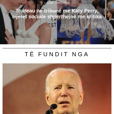
LAJMI I RADHËS
Trudeau në tribunë me Katy Perry,
rrjetet sociale shpërthejnë me kritika
TË FUNDIT NGA