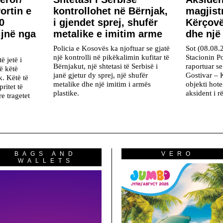
Portin e
kontrollohet në Bërnjak,
magjist
0
i gjendet sprej, shufër
Kërçovë
ijnë nga
metalike e imitim arme
dhe një
Policia e Kosovës ka njoftuar se gjatë
Sot (08.08.
një kontrolli në pikëkalimin kufitar të
Stacionin Po
ë jetë i
Bërnjakut, një shtetasi të Serbisë i
raportuar se
në këtë
janë gjetur dy sprej, një shufër
Gostivar – K
k. Këtë të
metalike dhe një imitim i armës
objekti hote
ritet të
plastike.
aksident i 
re tragetet
BAGS AND
VERO
WALLETS