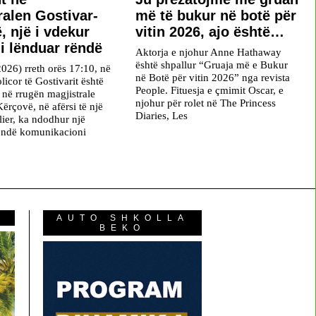
ralen Gostivar-
më të bukur në botë për
, një i vdekur
vitin 2026, ajo është…
 i lënduar rëndë
Aktorja e njohur Anne Hathaway
është shpallur “Gruaja më e Bukur
2026) rreth orës 17:10, në
në Botë për vitin 2026” nga revista
licor të Gostivarit është
People. Fituesja e çmimit Oscar, e
 në rrugën magjistrale
njohur për rolet në The Princess
ërçovë, në afërsi të një
Diaries, Les
lier, ka ndodhur një
rëndë komunikacioni
AUTO SHKOLLA
BEKO