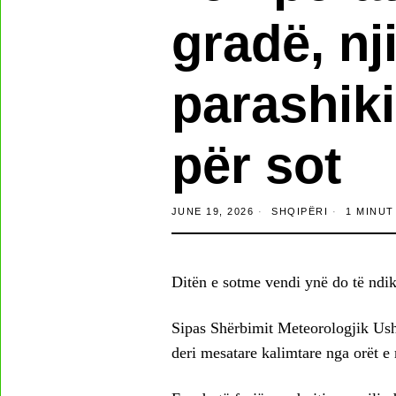
gradë, nj
parashiki
për sot
JUNE 19, 2026
SHQIPËRI
1 MINUT
Ditën e sotme vendi ynë do të ndi
Sipas Shërbimit Meteorologjik Usht
deri mesatare kalimtare nga orët e 