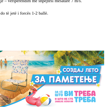
dje – veriperëndim me shpejtësi mesatare 7 m/s.
o të jetë i forcës 1-2 ballë.