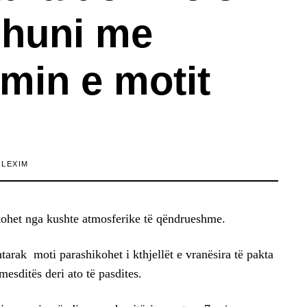
ihuni me
min e motit
 LEXIM
kohet nga kushte atmosferike të qëndrueshme.
arak moti parashikohet i kthjellët e vranësira të pakta
mesditës deri ato të pasdites.