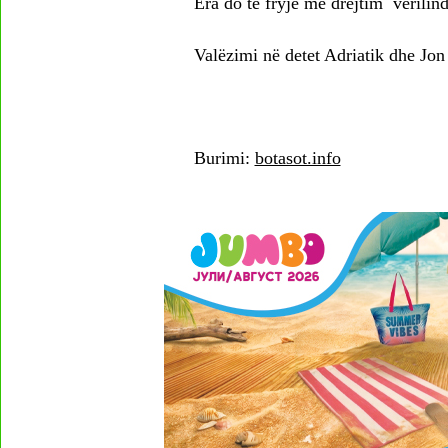
Era do të fryjë me drejtim verilin
Valëzimi në detet Adriatik dhe Jon d
Burimi:
botasot.info