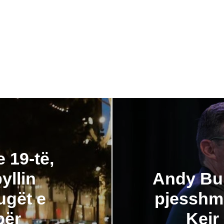
 19-të,
yllin
Andy Bur
ugët e
pjesshme
për
Keir