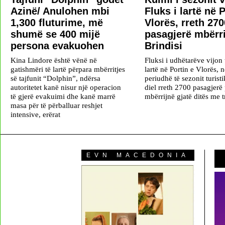
Azinë/ Anulohen mbi
Fluks i lartë në 
1,300 fluturime, më
Vlorës, rreth 270
shumë se 400 mijë
pasagjerë mbërr
persona evakuohen
Brindisi
Kina Lindore është vënë në
Fluksi i udhëtarëve vijon t
gatishmëri të lartë përpara mbërritjes
lartë në Portin e Vlorës, 
së tajfunit “Dolphin”, ndërsa
periudhë të sezonit turisti
autoritetet kanë nisur një operacion
diel rreth 2700 pasagjerë p
të gjerë evakuimi dhe kanë marrë
mbërrijnë gjatë ditës me t
masa për të përballuar reshjet
intensive, erërat
EVN MACEDONIA