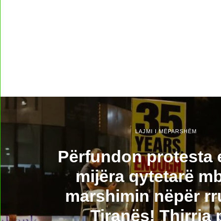
LAJMI I MËPARSHËM
Përfundon protesta e
mijëra qytetarë mb
marshimin nëpër rr
Tiranës! Thirrja 