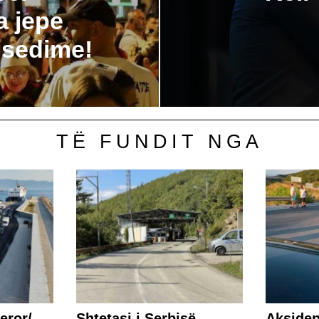
a jepe
isedime!
TË FUNDIT NGA
eror/
Shtetasi i Serbisë
Aksiden