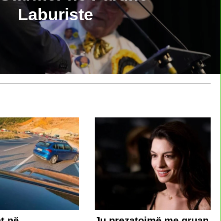
Laburiste
t në
Ju prezatojmë me gruan