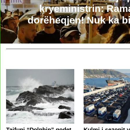
kryeministrin: Ram
dorëheqjen! Nuk ka b
Tajfuni “Dolphin” godet
Kulmi i sezonit v