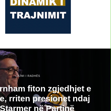
LAJMI I RADHËS
nham fiton zgjedhjet e
, rriten presionet ndaj
 Starmer në Partinë