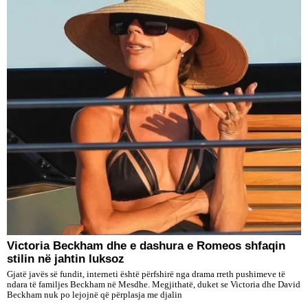
Victoria Beckham dhe e dashura e Romeos shfaqin
stilin në jahtin luksoz
Gjatë javës së fundit, interneti është përfshirë nga drama rreth pushimeve të
ndara të familjes Beckham në Mesdhe. Megjithatë, duket se Victoria dhe David
Beckham nuk po lejojnë që përplasja me djalin