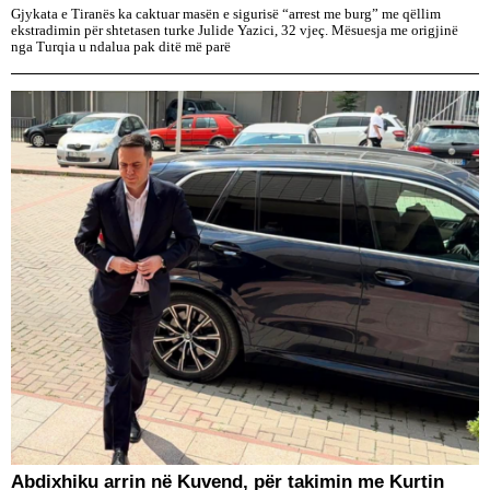
Gjykata e Tiranës ka caktuar masën e sigurisë “arrest me burg” me qëllim
ekstradimin për shtetasen turke Julide Yazici, 32 vjeç. Mësuesja me origjinë
nga Turqia u ndalua pak ditë më parë
Abdixhiku arrin në Kuvend, për takimin me Kurtin