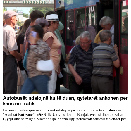
Autobusët ndalojnë ku të duan, qytetarët ankohen për
kaos në trafik
Lexuesit dëshmojnë se autobusët ndalojnë jashtë stacioneve të autobusëve
“Aradhat Partizane”, nëte Salla Universale dhe Bunjakovec, si dhe tek Pallati i
Gjyqit dhe në rrugën Makedonija, ndërsa ligji përcakton saktësisht vendet për