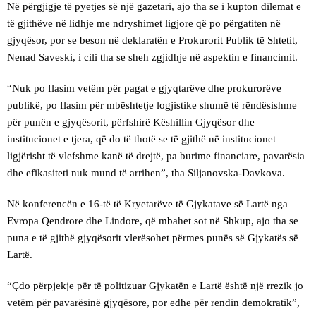
Në përgjigje të pyetjes së një gazetari, ajo tha se i kupton dilemat e
të gjithëve në lidhje me ndryshimet ligjore që po përgatiten në
gjyqësor, por se beson në deklaratën e Prokurorit Publik të Shtetit,
Nenad Saveski, i cili tha se sheh zgjidhje në aspektin e financimit.
“Nuk po flasim vetëm për pagat e gjyqtarëve dhe prokurorëve
publikë, po flasim për mbështetje logjistike shumë të rëndësishme
për punën e gjyqësorit, përfshirë Këshillin Gjyqësor dhe
institucionet e tjera, që do të thotë se të gjithë në institucionet
ligjërisht të vlefshme kanë të drejtë, pa burime financiare, pavarësia
dhe efikasiteti nuk mund të arrihen”, tha Siljanovska-Davkova.
Në konferencën e 16-të të Kryetarëve të Gjykatave së Lartë nga
Evropa Qendrore dhe Lindore, që mbahet sot në Shkup, ajo tha se
puna e të gjithë gjyqësorit vlerësohet përmes punës së Gjykatës së
Lartë.
“Çdo përpjekje për të politizuar Gjykatën e Lartë është një rrezik jo
vetëm për pavarësinë gjyqësore, por edhe për rendin demokratik”,