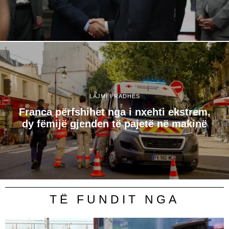
LAJMI I RADHËS
Franca përfshihet nga i nxehti ekstrem,
dy fëmijë gjenden të pajetë në makinë
TË FUNDIT NGA