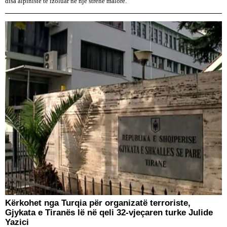
disa alpinistë të izoluar në një strehë malore.
Kërkohet nga Turqia për organizatë terroriste,
Gjykata e Tiranës lë në qeli 32-vjeçaren turke Julide
Yazici