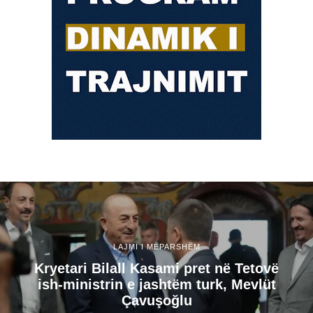
LAJMI I MËPARSHËM
Kryetari Bilall Kasami pret në Tetovë
ish-ministrin e jashtëm turk, Mevlüt
Çavuşoğlu