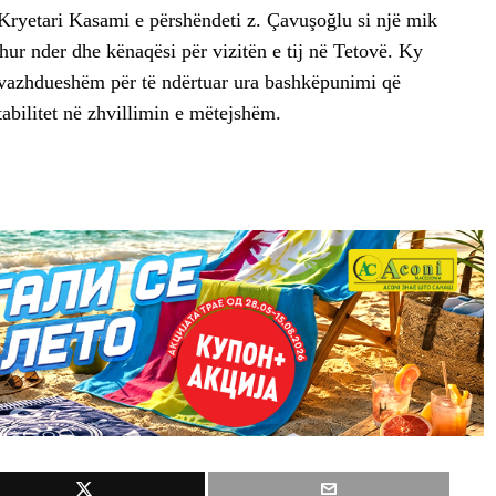
ryetari Kasami e përshëndeti z. Çavuşoğlu si një mik
hur nder dhe kënaqësi për vizitën e tij në Tetovë. Ky
vazhdueshëm për të ndërtuar ura bashkëpunimi që
stabilitet në zhvillimin e mëtejshëm.