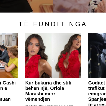
TË FUNDIT NGA
i Gashi
Kur bukuria dhe stili
Goditet 
n e
bëhen një, Oriola
trafiku
Marashi merr
emigra
rmuan
vëmendjen
Spanjës
të arres
Modelja dhe këngëtarja e njohur,