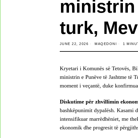
ministrin
turk, Me
JUNE 22, 2026
MAQEDONI
1 MINU
Kryetari i Komunës së Tetovës, Bila
ministrin e Punëve të Jashtme të T
moment i veçantë, duke konfirmuar
Diskutime për zhvillimin ekono
bashkëpunimit dypalësh. Kasami d
intensifikuar marrëdhëniet, me thek
ekonomik dhe progresit të përgjith