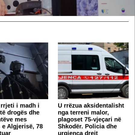
rrjeti i madh i
U rrëzua aksidentalisht
t të drogës dhe
nga terreni malor,
ntëve mes
plagoset 75-vjeçari në
 e Algjerisë, 78
Shkodër. Policia dhe
tuar
urgjenca drejt