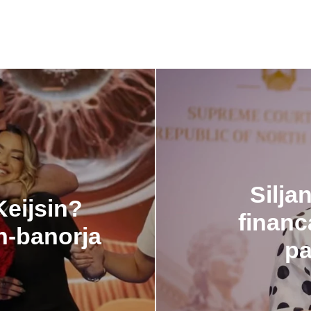
Silja
Keijsin?
financ
sh-banorja
pa