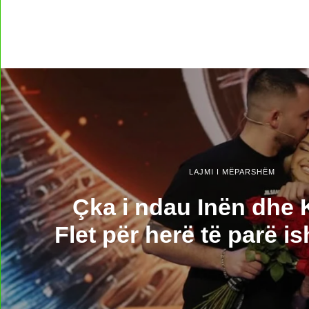
LAJMI I MËPARSHËM
Çka i ndau Inën dhe 
Flet për herë të parë i