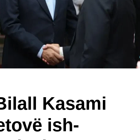
Bilall Kasami
etovë ish-