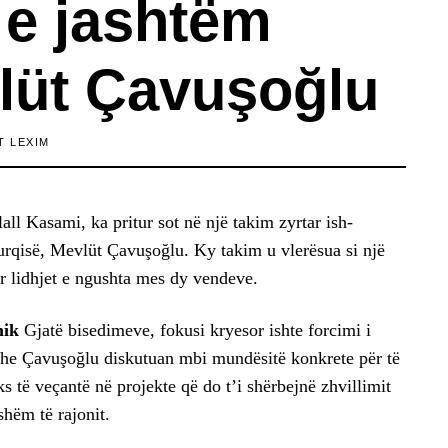
 e jashtëm
vlüt Çavuşoğlu
T LEXIM
ll Kasami, ka pritur sot në një takim zyrtar ish-
urqisë, Mevlüt Çavuşoğlu. Ky takim u vlerësua si një
 lidhjet e ngushta mes dy vendeve.
mik
Gjatë bisedimeve, fokusi kryesor ishte forcimi i
he Çavuşoğlu diskutuan mbi mundësitë konkrete për të
s të veçantë në projekte që do t’i shërbejnë zhvillimit
shëm të rajonit.