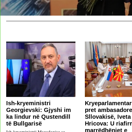
Ish-kryeministri
Kryeparlamentar
Georgievski: Gjyshi im
pret ambasadore
ka lindur në Qustendill
Sllovakisë, Iveta
të Bullgarisë
Hricova: U riafi
marrëdhëniet e
Ish-kryeministrii Maqedonise se