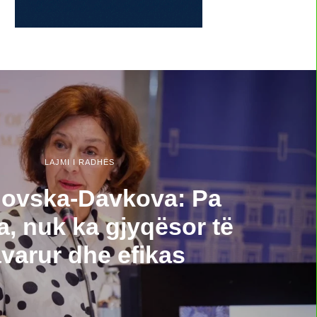
LAJMI I RADHËS
novska-Davkova: Pa
a, nuk ka gjyqësor të
varur dhe efikas