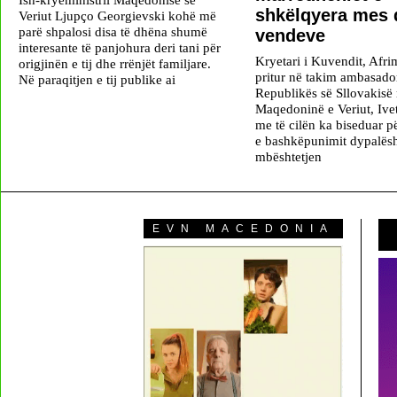
shkëlqyera mes 
Veriut Ljupço Georgievski kohë më
parë shpalosi disa të dhëna shumë
vendeve
interesante të panjohura deri tani për
Kryetari i Kuvendit, Afri
origjinën e tij dhe rrënjët familjare.
pritur në takim ambasado
Në paraqitjen e tij publike ai
Republikës së Sllovakisë
Maqedoninë e Veriut, Ive
me të cilën ka biseduar pë
e bashkëpunimit dypalës
mbështetjen
EVN MACEDONIA