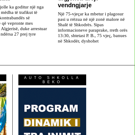
vendngjarje
jolle ka goditur një nga
ë mëdha të trafikut të
Një 75-vjeçar ka mbetur i plagosur
kontrabandës së
pasi u rrëzua në një zonë malore në
e që vepronte mes
Shalë të Shkodrës. Sipas
 Algjerisë, duke arrestuar
informacioneve paraprake, rreth orës
 ndërsa 27 prej tyre
13:30, shtetasi P. B., 75 vjeç, banues
në Shkodër, dyshohet
AUTO SHKOLLA
BEKO