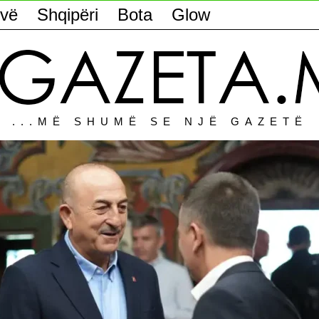
vë
Shqipëri
Bota
Glow
...MË SHUMË SE NJË GAZETË