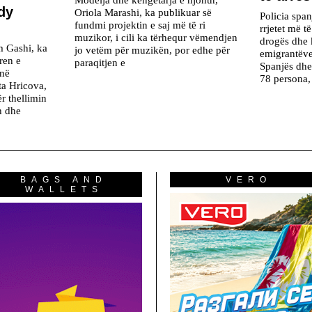
dy
Oriola Marashi, ka publikuar së
Policia span
fundmi projektin e saj më të ri
rrjetet më t
muzikor, i cili ka tërhequr vëmendjen
drogës dhe 
m Gashi, ka
jo vetëm për muzikën, por edhe për
emigrantëv
ren e
paraqitjen e
Spanjës dhe
 në
78 persona,
ta Hricova,
r thellimin
h dhe
BAGS AND
VERO
WALLETS