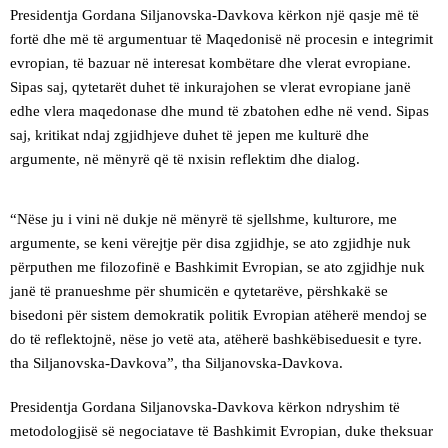
Presidentja Gordana Siljanovska-Davkova kërkon një qasje më të
fortë dhe më të argumentuar të Maqedonisë në procesin e integrimit
evropian, të bazuar në interesat kombëtare dhe vlerat evropiane.
Sipas saj, qytetarët duhet të inkurajohen se vlerat evropiane janë
edhe vlera maqedonase dhe mund të zbatohen edhe në vend. Sipas
saj, kritikat ndaj zgjidhjeve duhet të jepen me kulturë dhe
argumente, në mënyrë që të nxisin reflektim dhe dialog.
“Nëse ju i vini në dukje në mënyrë të sjellshme, kulturore, me
argumente, se keni vërejtje për disa zgjidhje, se ato zgjidhje nuk
përputhen me filozofinë e Bashkimit Evropian, se ato zgjidhje nuk
janë të pranueshme për shumicën e qytetarëve, përshkakë se
bisedoni për sistem demokratik politik Evropian atëherë mendoj se
do të reflektojnë, nëse jo vetë ata, atëherë bashkëbiseduesit e tyre.
tha Siljanovska-Davkova”, tha Siljanovska-Davkova.
Presidentja Gordana Siljanovska-Davkova kërkon ndryshim të
metodologjisë së negociatave të Bashkimit Evropian, duke theksuar