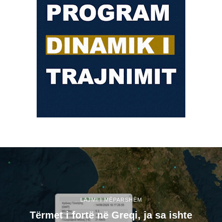
LAJMI I MËPARSHËM
Tërmet i fortë në Greqi, ja sa ishte