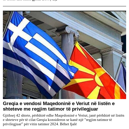
Greqia e vendosi Maqedoninë e Veriut në listën e
shteteve me regjim tatimor të privilegjuar
Gjithsej 42 shtete, përfshirë edhe Maqedoninë e Veriut, janë përfshirë në listën
e shteteve për të cilat Greqia konsideron se kanë një “regjim tatimor të
privilegjuar” për vitin tatimor 2024. Bëhet fjalë