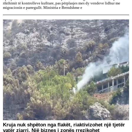
rikthimit të kontrolleve kufitare, pas përplasjes mes dy vendeve lidhur me
migracionin e parregullt. Ministria e Brendshme e
Kruja nuk shpëton nga flakët, riaktivizohet një tjetër
vatër zjarri. Një biznes i zonës rrezikohet