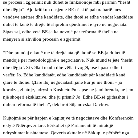
se procesi i zgjerimit nuk duhet të funksionojë mbi parimin “hesht
dhe dëgjo”. Ajo kritikon qasjen e BE-së si të pabarabartë mes
vendeve anëtare dhe kandidate, dhe thotë se edhe vendet kandidate
duhet të kenë të drejtë të shprehin qëndrimet e tyre në negociata.
Sipas saj, edhe vetë BE-ja ka nevojë për reforma të thella në
mënyrën si zhvillon procesin e zgjerimit.
“Dhe prandaj e kanë me të drejtë ata që thonë se BE-ja duhet të
mendojë për metodologjinë e negociatave. Nuk mund të jetë ‘hesht
dhe dëgjo’. Si vëlla i madh dhe vëlla i vogël, ose i pasur dhe i
varfër. Jo. Edhe kandidatët, edhe kandidatët për kandidatë kanë
çfarë të thonë. Çfarë lloj negociatash janë kur ju më thoni – ja
korniza, zbatoje, ndrysho Kushtetutën sepse ne jemi brenda, ne jemi
një shoqëri ekskluzive, dhe ju prisni? Jo. Edhe BE-së gjithashtu i
duhen reforma të thella”, deklaroi Siljanovska-Davkova
Kujtojmë se për hapjen e kapitujve të negociatave dhe Konferencën
e dytë Ndërqeveritare, kërkohet që Parlamenti të miratojë
ndryshimet kushtetuese. Qeveria aktuale në Shkup, e përbërë nga