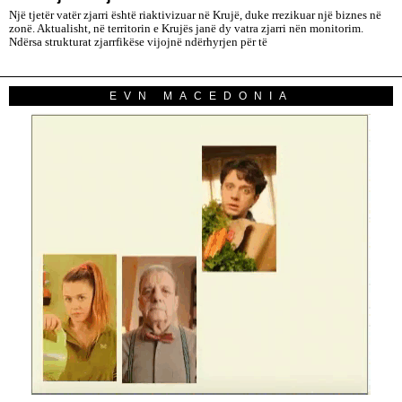
Një tjetër vatër zjarri është riaktivizuar në Krujë, duke rrezikuar një biznes në
zonë. Aktualisht, në territorin e Krujës janë dy vatra zjarri nën monitorim.
Ndërsa strukturat zjarrfikëse vijojnë ndërhyrjen për të
EVN MACEDONIA