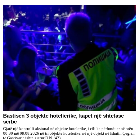
Bastisen 3 objekte hotelierike, kapet një shtetase
sërbe
Gjatë një kontrolli aksional në objekte hotelerike, i cili ka përfunduar në orën
00:30 më 09.08.2026 në tri objekte hotelerike, në një objekt në fshatin Çegran
të Gostivarit është gjetur D.N. (42),