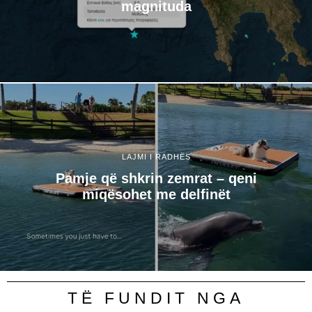
magnituda
LAJMI I RADHËS
Pamje që shkrin zemrat – qeni
miqësohet me delfinët
TË FUNDIT NGA