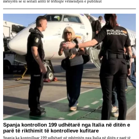
mënyrën se si seriali arriti të tërhiqte vëmendjen e publikut
Spanja kontrollon 199 udhëtarë nga Italia në ditën e
parë të rikthimit të kontrolleve kufitare
Spanja ka kontrolluar 199 udhëtarë që mbërritën nga Italia në ditën e parë të