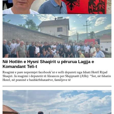
Në Hotlën e Hysni Shaqirit u përurua Lagjja e
Komandant Teli-t
Reagimi e pare nepermjet facebook’ut e solli deputeti nga fshati Hotël Rijad
Shaqiri. Ja reagimi i deputetit të Aleances per Shqiptarët (ASh): “Sot, në fshatin
Hotel, në praninë e bashkëfshatarëve, familjeve të