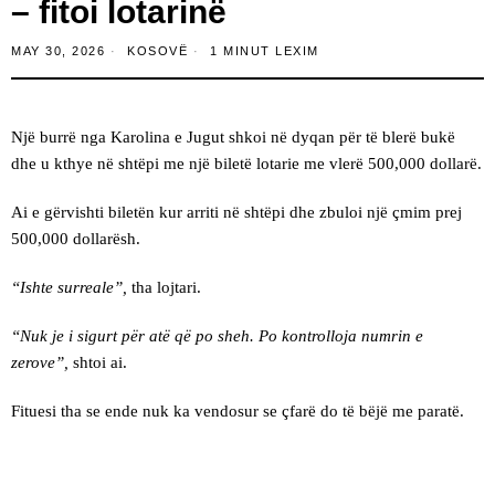
– fitoi lotarinë
MAY 30, 2026
KOSOVË
1 MINUT LEXIM
Një burrë nga Karolina e Jugut shkoi në dyqan për të blerë bukë
dhe u kthye në shtëpi me një biletë lotarie me vlerë 500,000 dollarë.
Ai e gërvishti biletën kur arriti në shtëpi dhe zbuloi një çmim prej
500,000 dollarësh.
“Ishte surreale”,
tha lojtari.
“Nuk je i sigurt për atë që po sheh. Po kontrolloja numrin e
zerove”,
shtoi ai.
Fituesi tha se ende nuk ka vendosur se çfarë do të bëjë me paratë.