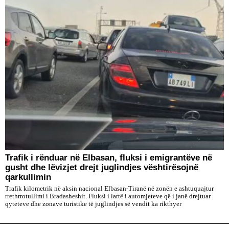
Trafik i rënduar në Elbasan, fluksi i emigrantëve në
gusht dhe lëvizjet drejt juglindjes vështirësojnë
qarkullimin
Trafik kilometrik në aksin nacional Elbasan-Tiranë në zonën e ashtuquajtur
rrethrrotullimi i Bradasheshit. Fluksi i lartë i automjeteve që i janë drejtuar
qyteteve dhe zonave turistike të juglindjes së vendit ka rikthyer