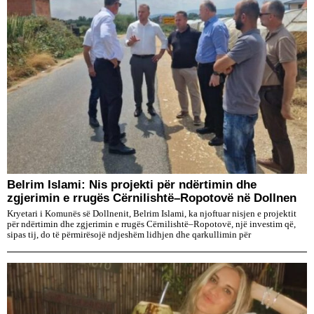
Belrim Islami: Nis projekti për ndërtimin dhe
zgjerimin e rrugës Cërnilishtë–Ropotovë në Dollnen
Kryetari i Komunës së Dollnenit, Belrim Islami, ka njoftuar nisjen e projektit
për ndërtimin dhe zgjerimin e rrugës Cërnilishtë–Ropotovë, një investim që,
sipas tij, do të përmirësojë ndjeshëm lidhjen dhe qarkullimin për