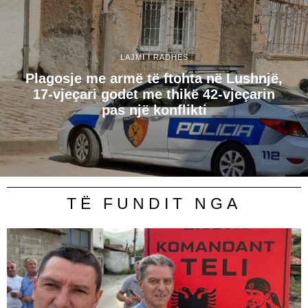
LAJMI I RADHËS
Plagosje me armë të ftohta në Lushnjë,
17-vjeçari godet me thikë 42-vjeçarin
pas një konflikti
TË FUNDIT NGA