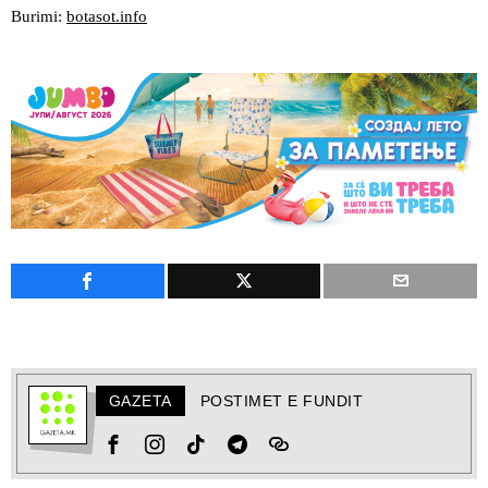
Burimi:
botasot.info
GAZETA
POSTIMET E FUNDIT