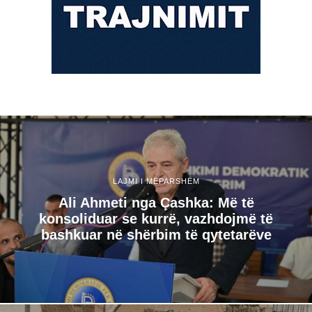
LAJMI I MËPARSHËM
Ali Ahmeti nga Çashka: Më të
konsoliduar se kurrë, vazhdojmë të
bashkuar në shërbim të qytetarëve