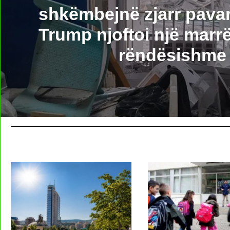
shkëmbejnë zjarr pavar
Trump njoftoi një marr
rëndësishme