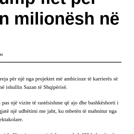
in milionësh në
IM
reja për një nga projektet më ambicioze të karrierës së
 në ishullin Sazan të Shqipërisë.
i pas një vizite të rastësishme që ajo dhe bashkëshorti i
 gjatë një udhëtimi me jaht, ku mbetën të mahnitur nga
ektakolare.