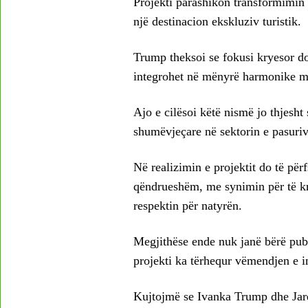
Projekti parashikon transformimin e
një destinacion ekskluziv turistik.
Trump theksoi se fokusi kryesor do 
integrohet në mënyrë harmonike me
Ajo e cilësoi këtë nismë jo thjesht 
shumëvjeçare në sektorin e pasuriv
Në realizimin e projektit do të përf
qëndrueshëm, me synimin për të kri
respektin për natyrën.
Megjithëse ende nuk janë bërë publi
projekti ka tërhequr vëmendjen e i
Kujtojmë se Ivanka Trump dhe Jare