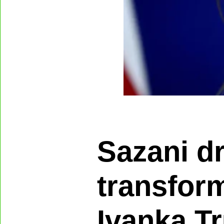
Sazani dr
transform
Ivanka Tr