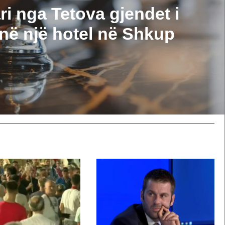
ri nga Tetova gjendet i
në një hotel në Shkup