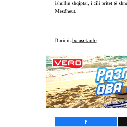
ishullin shqiptar, i cili pritet të s
Mesdheut.
Burimi:
botasot.info