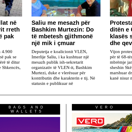
lat në
Saliu me mesazh për
Protest
it rreth
Bashkim Murtezin: Do
ditën e 
ë pak
të mbetesh gjithmonë
klasës s
një mik i çmuar
dhe qev
h 4.900
Deputetja e koalicionit VLEN,
Vijon protes
më pak se
Imerlije Saliu, i ka kushtuar një
për të 68-të
ërë të ditur
mesazh publik ish-sekretarit
mbrëmje ja
he Shkencës,
organizativ të VLEN-it, Bashkim
sheshin Skë
Murtezi, duke e vlerësuar për
marshuar dr
kontributin dhe karakterin e tij. Në
kanë nisur m
statusin e publikuar në
BAGS AND
VERO
WALLETS