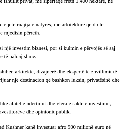
 ishullit privat, me sipërfaqe rreth 1.400 hektarë, në
të jetë ruajtja e natyrës, me arkitekturë që do të
 mjedisin përreth.
si një investim biznesi, por si kulmin e përvojës së saj
e të paluajtshme.
shihen arkitektë, dizajnerë dhe ekspertë të zhvillimit të
juar një destinacion që bashkon luksin, privatësinë dhe
ke afatet e ndërtimit dhe vlera e saktë e investimit,
nvestitorëve dhe opinionit publik.
d Kushner kanë investuar afro 900 milionë euro në