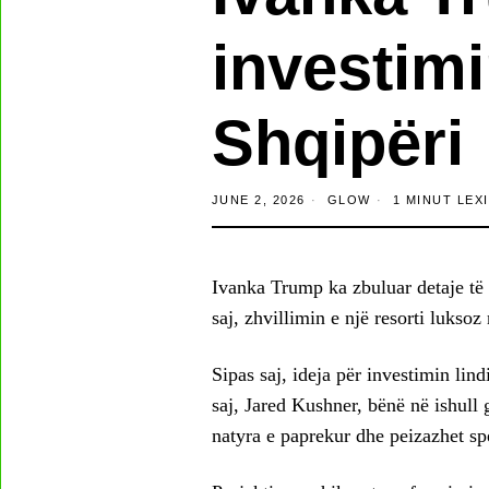
investim
Shqipëri
JUNE 2, 2026
GLOW
1 MINUT LEX
Ivanka Trump ka zbuluar detaje të 
saj, zhvillimin e një resorti luksoz
Sipas saj, ideja për investimin lind
saj, Jared Kushner, bënë në ishull
natyra e paprekur dhe peizazhet sp