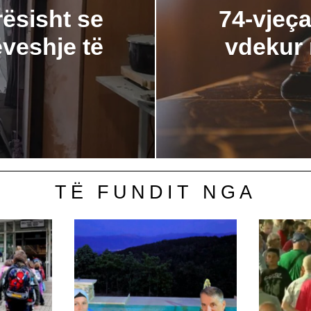
ësisht se
74-vjeça
ëveshje të
vdekur 
TË FUNDIT NGA