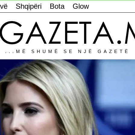
vë
Shqipëri
Bota
Glow
...MË SHUMË SE NJË GAZETË