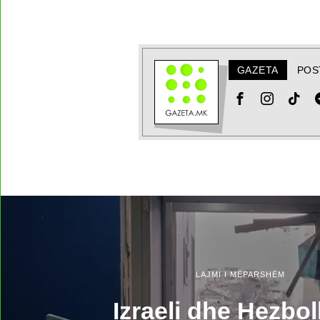
GAZETA
POS
LAJMI I MËPARSHËM
Izraeli dhe Hezbo