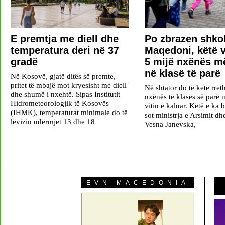
E premtja me diell dhe
Po zbrazen shkol
temperatura deri në 37
Maqedoni, këtë v
gradë
5 mijë nxënës m
në klasë të parë
Në Kosovë, gjatë ditës së premte,
pritet të mbajë mot kryesisht me diell
Në shtator do të ketë rret
dhe shumë i nxehtë. Sipas Institutit
nxënës të klasës së parë 
Hidrometeorologjik të Kosovës
vitin e kaluar. Këtë e ka b
(IHMK), temperaturat minimale do të
sot ministrja e Arsimit d
lëvizin ndërmjet 13 dhe 18
Vesna Janevska,
EVN MACEDONIA