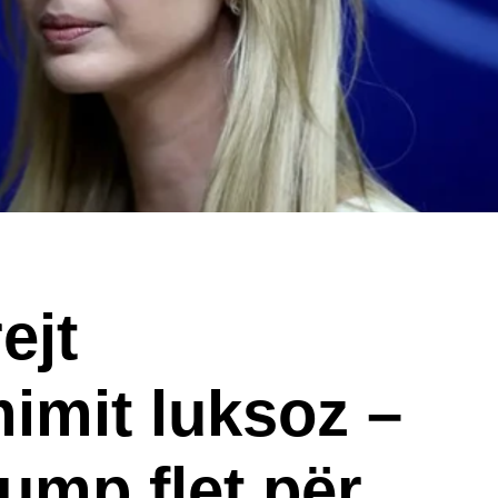
ejt
imit luksoz –
ump flet për