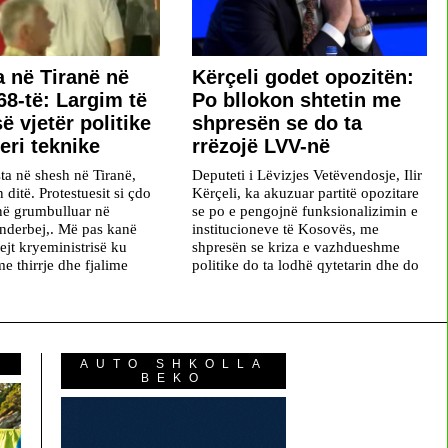
a në Tiranë në
Kërçeli godet opozitën:
68-të: Largim të
Po bllokon shtetin me
ë vjetër politike
shpresën se do ta
eri teknike
rrëzojë LVV-në
ta në shesh në Tiranë,
Deputeti i Lëvizjes Vetëvendosje, Ilir
n ditë. Protestuesit si çdo
Kërçeli, ka akuzuar partitë opozitare
në grumbulluar në
se po e pengojnë funksionalizimin e
nderbej,. Më pas kanë
institucioneve të Kosovës, me
ejt kryeministrisë ku
shpresën se kriza e vazhdueshme
e thirrje dhe fjalime
politike do ta lodhë qytetarin dhe do
AUTO SHKOLLA
BEKO