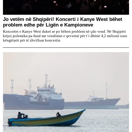
Jo vetëm në Shqipëri! Koncerti i Kanye West bëhet
problem edhe për Ligën e Kampioneve
Koncertet e Kanye West duket se po bëhen problem në çdo vend. Në Shqipëri
krijoi polemika pa fund me vendimin e qeverisë për t’i dhënë 4,2 milionë euro
këngëtarit për të zhvilluar koncertin