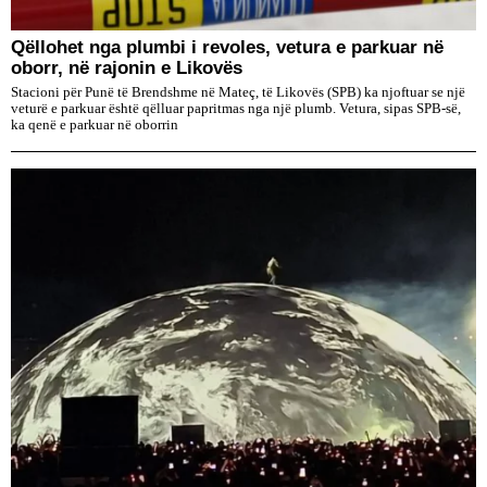
Qëllohet nga plumbi i revoles, vetura e parkuar në
oborr, në rajonin e Likovës
Stacioni për Punë të Brendshme në Mateç, të Likovës (SPB) ka njoftuar se një
veturë e parkuar është qëlluar papritmas nga një plumb. Vetura, sipas SPB-së,
ka qenë e parkuar në oborrin