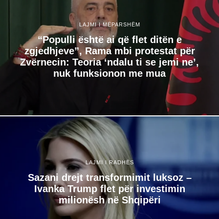
LAJMI I MËPARSHËM
“Populli është ai që flet ditën e
zgjedhjeve”, Rama mbi protestat për
Zvërnecin: Teoria ‘ndalu ti se jemi ne’,
nuk funksionon me mua
LAJMI I RADHËS
Sazani drejt transformimit luksoz –
Ivanka Trump flet për investimin
milionësh në Shqipëri