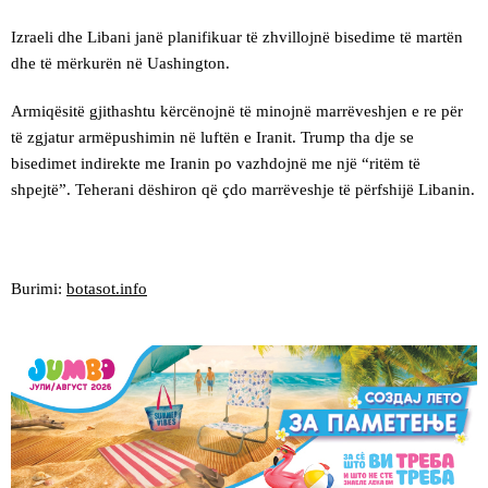
Izraeli dhe Libani janë planifikuar të zhvillojnë bisedime të martën
dhe të mërkurën në Uashington.
Armiqësitë gjithashtu kërcënojnë të minojnë marrëveshjen e re për
të zgjatur armëpushimin në luftën e Iranit. Trump tha dje se
bisedimet indirekte me Iranin po vazhdojnë me një “ritëm të
shpejtë”. Teherani dëshiron që çdo marrëveshje të përfshijë Libanin.
Burimi:
botasot.info