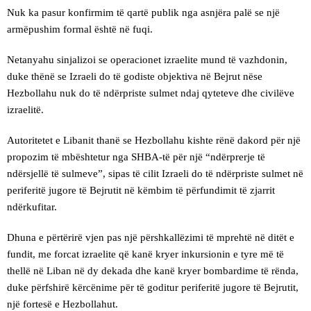
Nuk ka pasur konfirmim të qartë publik nga asnjëra palë se një
armëpushim formal është në fuqi.
Netanyahu sinjalizoi se operacionet izraelite mund të vazhdonin,
duke thënë se Izraeli do të godiste objektiva në Bejrut nëse
Hezbollahu nuk do të ndërpriste sulmet ndaj qyteteve dhe civilëve
izraelitë.
Autoritetet e Libanit thanë se Hezbollahu kishte rënë dakord për një
propozim të mbështetur nga SHBA-të për një “ndërprerje të
ndërsjellë të sulmeve”, sipas të cilit Izraeli do të ndërpriste sulmet në
periferitë jugore të Bejrutit në këmbim të përfundimit të zjarrit
ndërkufitar.
Dhuna e përtërirë vjen pas një përshkallëzimi të mprehtë në ditët e
fundit, me forcat izraelite që kanë kryer inkursionin e tyre më të
thellë në Liban në dy dekada dhe kanë kryer bombardime të rënda,
duke përfshirë kërcënime për të goditur periferitë jugore të Bejrutit,
një fortesë e Hezbollahut.