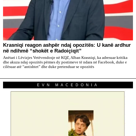
​Krasniqi reagon ashpër ndaj opozitës: U kanë ardhur
në ndihmë “shokët e Radoiçiqit”
Anëtari i Lëvizjes Vetëvendosje në KQZ, Alban Krasniqi, ka adresuar kritika
dhe akuza ndaj opozitës përmes dy postimeve të ndara në Facebook, duke e
cilësuar atë “antishtet” dhe duke pretenduar se opozitës
EVN MACEDONIA