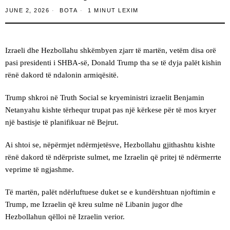
JUNE 2, 2026
BOTA
1 MINUT LEXIM
Izraeli dhe Hezbollahu shkëmbyen zjarr të martën, vetëm disa orë
pasi presidenti i SHBA-së, Donald Trump tha se të dyja palët kishin
rënë dakord të ndalonin armiqësitë.
Trump shkroi në Truth Social se kryeministri izraelit Benjamin
Netanyahu kishte tërhequr trupat pas një kërkese për të mos kryer
një bastisje të planifikuar në Bejrut.
Ai shtoi se, nëpërmjet ndërmjetësve, Hezbollahu gjithashtu kishte
rënë dakord të ndërpriste sulmet, me Izraelin që pritej të ndërmerrte
veprime të ngjashme.
Të martën, palët ndërluftuese duket se e kundërshtuan njoftimin e
Trump, me Izraelin që kreu sulme në Libanin jugor dhe
Hezbollahun qëlloi në Izraelin verior.