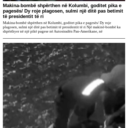
Makina-bombë shpërthen në Kolumbi, goditet pika e
pagesës/ Dy roje plagosen, sulmi një ditë pas betimit
të presidentit të ri
Makina-bombë shpërthen në Kolumbi, goditet pika e pagesës/ Dy roje
plagosen, sulmi një ditë pas betimit të presidentit të ri Një makinë-bombë ka
shpërthyer në një pikë pagese në Autostradën Pan-Amerikane, në