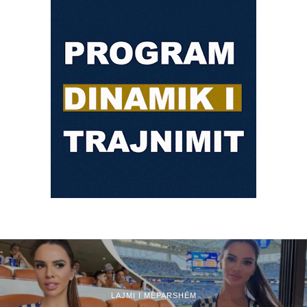
LAJMI I MËPARSHËM