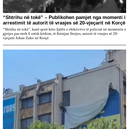
“Shtrihu në tokë” – Publikohen pamjet nga momenti i
arrestimit të autorit të vrasjes së 20-vjeçarit në Korçë
“Shtrihu në tokë”, kanë qenë këto fjalën e efektivëve të policisë në momentin e
gjetjes pas rreth 6 orësh kërkim, të Kristjan Sterjos, autorit të vrasjes së 20-
vjeçarit Johan Zuko në Korçë.