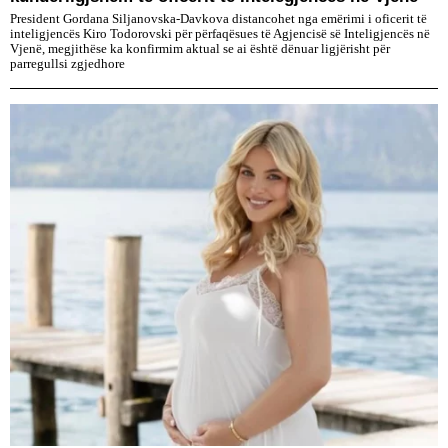
President Gordana Siljanovska-Davkova distancohet nga emërimi i oficerit të
inteligjencës Kiro Todorovski për përfaqësues të Agjencisë së Inteligjencës në
Vjenë, megjithëse ka konfirmim aktual se ai është dënuar ligjërisht për
parregullsi zgjedhore