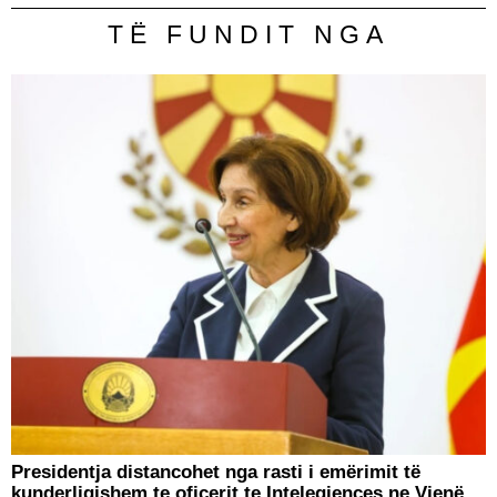
TË FUNDIT NGA
Presidentja distancohet nga rasti i emërimit të
kunderligjshem te oficerit te Intelegjences ne Vjenë