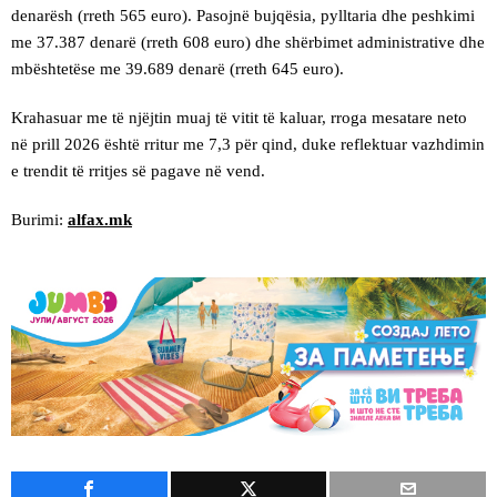
denarësh (rreth 565 euro). Pasojnë bujqësia, pylltaria dhe peshkimi
me 37.387 denarë (rreth 608 euro) dhe shërbimet administrative dhe
mbështetëse me 39.689 denarë (rreth 645 euro).
Krahasuar me të njëjtin muaj të vitit të kaluar, rroga mesatare neto
në prill 2026 është rritur me 7,3 për qind, duke reflektuar vazhdimin
e trendit të rritjes së pagave në vend.
Burimi:
alfax.mk