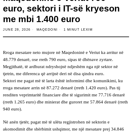
euro, sektori i IT-së kryeson
me mbi 1.400 euro
JUNE 28, 2026
MAQEDONI
1 MINUT LEXIM
Rroga mesatare neto mujore në Maqedoninë e Veriut ka arritur në
48.779 denarë, ose rreth 790 euro, sipas të dhënave zyrtare.
Megjithatë, të ardhurat ndryshojnë ndjeshëm nga një sektor në
tjetrin, me diferenca që arrijnë deri në disa qindra euro.
Sektori me pagat më të larta është informimi dhe komunikimi, ku
rroga mesatare arrin në 87.272 denarë (rreth 1.420 euro). Pas tij
renditen veprimtaritë financiare dhe të sigurimit me 77.716 denarë
(rreth 1.265 euro) dhe minierat dhe guroret me 57.864 denarë (rreth
940 euro).
Në anën tjetër, pagat më të ulëta regjistrohen në sektorin e
akomodimit dhe shërbimit ushqimor, me një mesatare prej 34.846