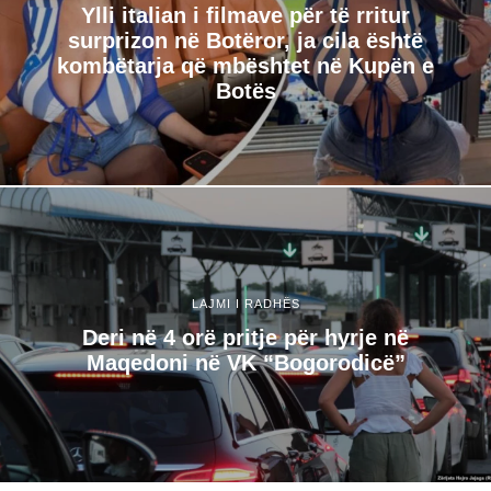
Ylli italian i filmave për të rritur
surprizon në Botëror, ja cila është
kombëtarja që mbështet në Kupën e
Botës
LAJMI I RADHËS
Deri në 4 orë pritje për hyrje në
Maqedoni në VK “Bogorodicë”