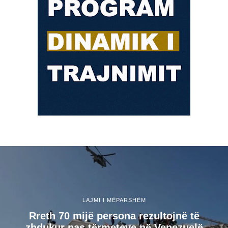
LAJMI I MËPARSHËM
Rreth 70 mijë persona rezultojnë të
zhdukur pas tërmeteve në Venezuelë