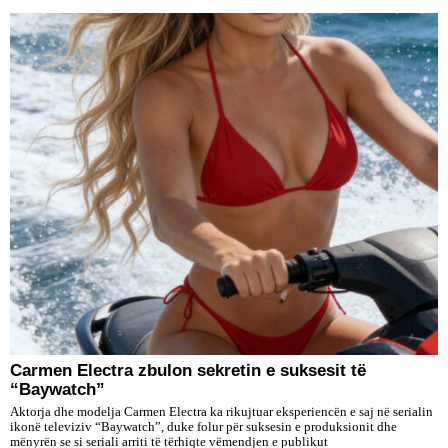
Carmen Electra zbulon sekretin e suksesit të
“Baywatch”
Aktorja dhe modelja Carmen Electra ka rikujtuar eksperiencën e saj në serialin
ikonë televiziv “Baywatch”, duke folur për suksesin e produksionit dhe
mënyrën se si seriali arriti të tërhiqte vëmendjen e publikut