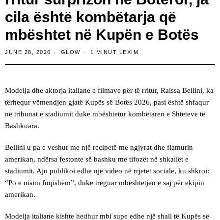
cila është kombëtarja që
mbështet në Kupën e Botës
JUNE 28, 2026
GLOW
1 MINUT LEXIM
Modelja dhe aktorja italiane e filmave për të rritur, Raissa Bellini, ka
tërhequr vëmendjen gjatë Kupës së Botës 2026, pasi është shfaqur
në tribunat e stadiumit duke mbështetur kombëtaren e Shteteve të
Bashkuara.
Bellini u pa e veshur me një reçipetë me ngjyrat dhe flamurin
amerikan, ndërsa festonte së bashku me tifozët në shkallët e
stadiumit. Ajo publikoi edhe një video në rrjetet sociale, ku shkroi:
“Po e nisim fuqishëm”, duke treguar mbështetjen e saj për ekipin
amerikan.
Modelja italiane kishte hedhur mbi supe edhe një shall të Kupës së