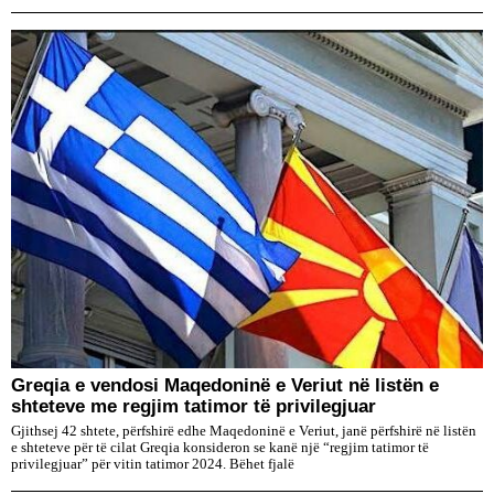
Greqia e vendosi Maqedoninë e Veriut në listën e
shteteve me regjim tatimor të privilegjuar
Gjithsej 42 shtete, përfshirë edhe Maqedoninë e Veriut, janë përfshirë në listën
e shteteve për të cilat Greqia konsideron se kanë një “regjim tatimor të
privilegjuar” për vitin tatimor 2024. Bëhet fjalë