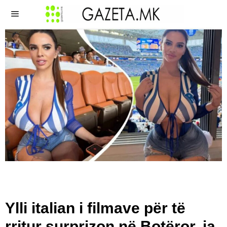
Ylli italian i filmave për të
rritur surprizon në Botëror, ja