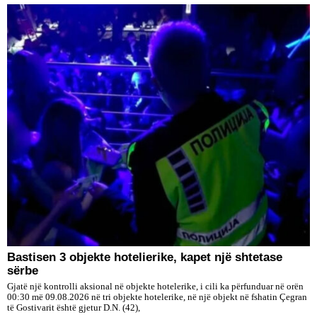
Bastisen 3 objekte hotelierike, kapet një shtetase
sërbe
Gjatë një kontrolli aksional në objekte hotelerike, i cili ka përfunduar në orën
00:30 më 09.08.2026 në tri objekte hotelerike, në një objekt në fshatin Çegran
të Gostivarit është gjetur D.N. (42),