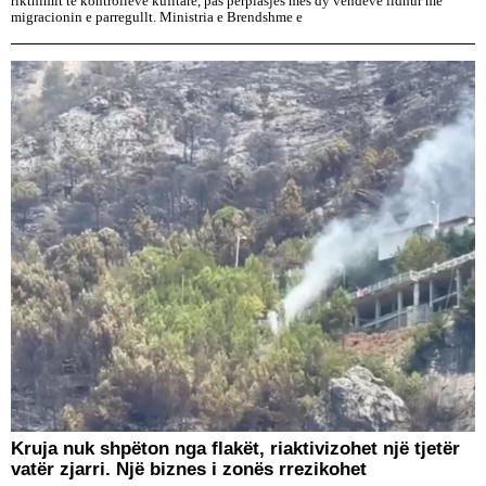
rikthimit të kontrolleve kufitare, pas përplasjes mes dy vendeve lidhur me
migracionin e parregullt. Ministria e Brendshme e
Kruja nuk shpëton nga flakët, riaktivizohet një tjetër
vatër zjarri. Një biznes i zonës rrezikohet