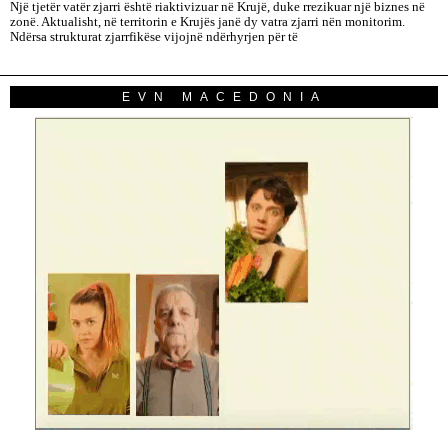
Një tjetër vatër zjarri është riaktivizuar në Krujë, duke rrezikuar një biznes në
zonë. Aktualisht, në territorin e Krujës janë dy vatra zjarri nën monitorim.
Ndërsa strukturat zjarrfikëse vijojnë ndërhyrjen për të
EVN MACEDONIA