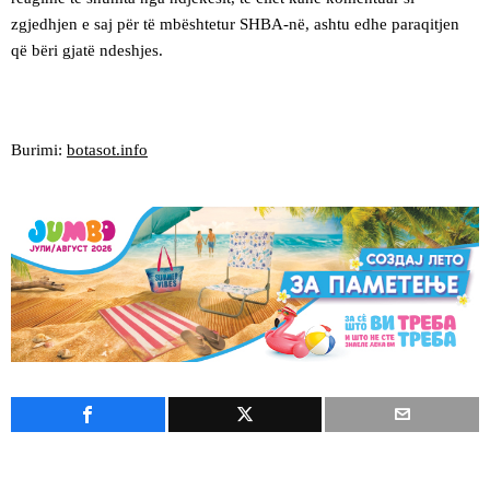
zgjedhjen e saj për të mbështetur SHBA-në, ashtu edhe paraqitjen
që bëri gjatë ndeshjes.
Burimi:
botasot.info