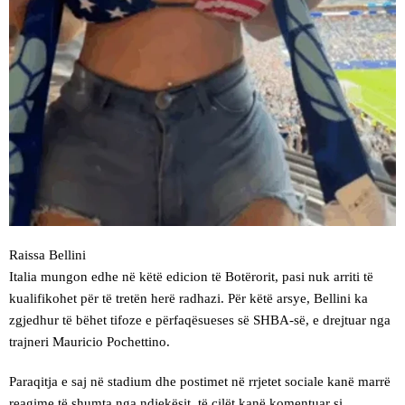
Raissa Bellini
Italia mungon edhe në këtë edicion të Botërorit, pasi nuk arriti të
kualifikohet për të tretën herë radhazi. Për këtë arsye, Bellini ka
zgjedhur të bëhet tifoze e përfaqësueses së SHBA-së, e drejtuar nga
trajneri Mauricio Pochettino.
Paraqitja e saj në stadium dhe postimet në rrjetet sociale kanë marrë
reagime të shumta nga ndjekësit, të cilët kanë komentuar si