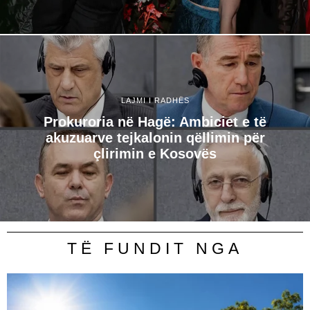
LAJMI I RADHËS
Prokuroria në Hagë: Ambiciet e të
akuzuarve tejkalonin qëllimin për
çlirimin e Kosovës
TË FUNDIT NGA