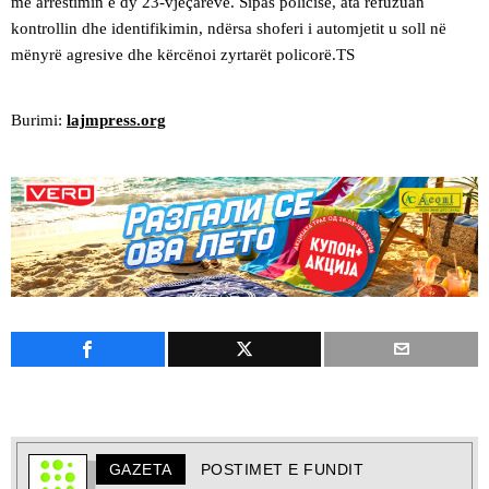
me arrestimin e dy 23-vjeçarëve. Sipas policisë, ata refuzuan
kontrollin dhe identifikimin, ndërsa shoferi i automjetit u soll në
mënyrë agresive dhe kërcënoi zyrtarët policorë.TS
Burimi:
lajmpress.org
GAZETA
POSTIMET E FUNDIT