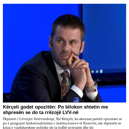
Kërçeli godet opozitën: Po bllokon shtetin me
shpresën se do ta rrëzojë LVV-në
Deputeti i Lëvizjes Vetëvendosje, Ilir Kërçeli, ka akuzuar partitë opozitare se
po e pengojnë funksionalizimin e institucioneve të Kosovës, me shpresën se
kriza e vazhdueshme politike do ta lodhë qytetarin dhe do