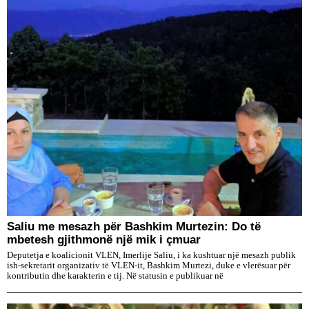
Saliu me mesazh për Bashkim Murtezin: Do të
mbetesh gjithmonë një mik i çmuar
Deputetja e koalicionit VLEN, Imerlije Saliu, i ka kushtuar një mesazh publik
ish-sekretarit organizativ të VLEN-it, Bashkim Murtezi, duke e vlerësuar për
kontributin dhe karakterin e tij. Në statusin e publikuar në