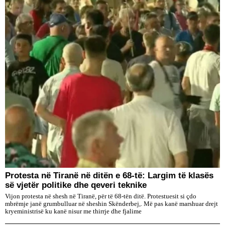
Protesta në Tiranë në ditën e 68-të: Largim të klasës
së vjetër politike dhe qeveri teknike
Vijon protesta në shesh në Tiranë, për të 68-tën ditë. Protestuesit si çdo
mbrëmje janë grumbulluar në sheshin Skënderbej,. Më pas kanë marshuar drejt
kryeministrisë ku kanë nisur me thirrje dhe fjalime