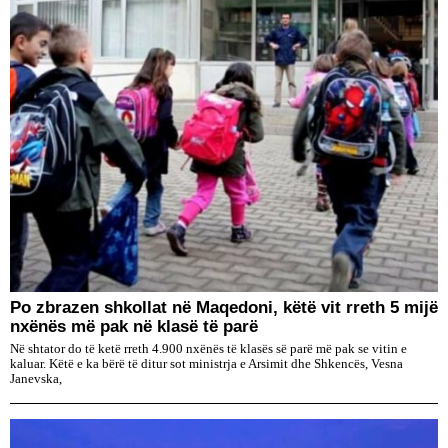
Po zbrazen shkollat në Maqedoni, këtë vit rreth 5 mijë
nxënës më pak në klasë të parë
Në shtator do të ketë rreth 4.900 nxënës të klasës së parë më pak se vitin e
kaluar. Këtë e ka bërë të ditur sot ministrja e Arsimit dhe Shkencës, Vesna
Janevska,