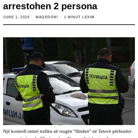
arrestohen 2 persona
JUNE 1, 2026
MAQEDONI
1 MINUT LEXIM
Një kontroll rutinë trafiku në rrugën “Ilinden” në Tetovë përfundoi