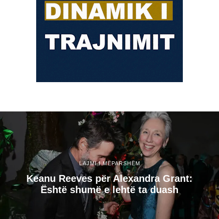
LAJMI I MËPARSHËM
Keanu Reeves për Alexandra Grant:
Është shumë e lehtë ta duash