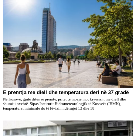
E premtja me diell dhe temperatura deri në 37 gradë
Në Kosovë, gjatë ditës së premte, pritet të mbajë mot kryesisht me diell dhe
shumë i nxehtë. Sipas Institutit Hidrometeorologjik të Kosovës (IHMK),
temperaturat minimale do të lëvizin ndërmjet 13 dhe 18