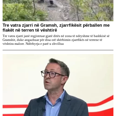
Tre vatra zjarri në Gramsh, zjarrfikësit përballen me
flakët në terren të vështirë
Tre vatra zjarri janë regjistruar gjatë ditës në zona të ndryshme të bashkisë së
Gramshit, duke angazhuar për disa orë shërbimin zjarrfikës në terrene të
vështira malore. Ndërhyrja e parë u zhvillua