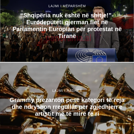
LAJMI I MËPARSHËM
“Shqipëria nuk është në shitje!”-
Eurodeputeti gjerman flet në
Parlamentin Europian për protestat në
Tiranë
LAJMI I RADHËS
Grammy prezanton pesë kategori të reja
dhe ndryshon rregullat për zgjedhjen e
artistit më të mirë të ri