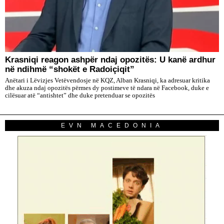
​Krasniqi reagon ashpër ndaj opozitës: U kanë ardhur
në ndihmë “shokët e Radoiçiqit”
Anëtari i Lëvizjes Vetëvendosje në KQZ, Alban Krasniqi, ka adresuar kritika
dhe akuza ndaj opozitës përmes dy postimeve të ndara në Facebook, duke e
cilësuar atë “antishtet” dhe duke pretenduar se opozitës
EVN MACEDONIA