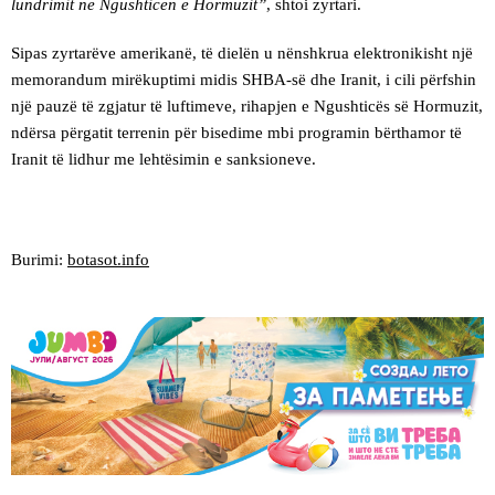
lundrimit në Ngushticën e Hormuzit”
, shtoi zyrtari.
Sipas zyrtarëve amerikanë, të dielën u nënshkrua elektronikisht një
memorandum mirëkuptimi midis SHBA-së dhe Iranit, i cili përfshin
një pauzë të zgjatur të luftimeve, rihapjen e Ngushticës së Hormuzit,
ndërsa përgatit terrenin për bisedime mbi programin bërthamor të
Iranit të lidhur me lehtësimin e sanksioneve.
Burimi:
botasot.info