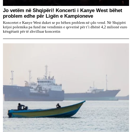
Jo vetëm në Shqipëri! Koncerti i Kanye West bëhet
problem edhe për Ligën e Kampioneve
Koncertet e Kanye West duket se po bëhen problem në çdo vend. Në Shqipëri
krijoi polemika pa fund me vendimin e qeverisë për t’i dhënë 4,2 milionë euro
këngëtarit për të zhvilluar koncertin