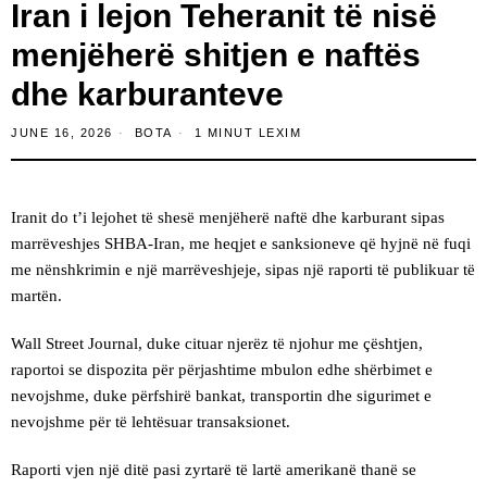
Iran i lejon Teheranit të nisë
menjëherë shitjen e naftës
dhe karburanteve
JUNE 16, 2026
BOTA
1 MINUT LEXIM
Iranit do t’i lejohet të shesë menjëherë naftë dhe karburant sipas
marrëveshjes SHBA-Iran, me heqjet e sanksioneve që hyjnë në fuqi
me nënshkrimin e një marrëveshjeje, sipas një raporti të publikuar të
martën.
Wall Street Journal, duke cituar njerëz të njohur me çështjen,
raportoi se dispozita për përjashtime mbulon edhe shërbimet e
nevojshme, duke përfshirë bankat, transportin dhe sigurimet e
nevojshme për të lehtësuar transaksionet.
Raporti vjen një ditë pasi zyrtarë të lartë amerikanë thanë se