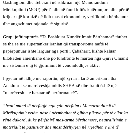
Uashingtoni dhe Teherani nënshkruan një Memorandum
Mirëkuptimi (MOU) për t’i dhënë fund luftës katërmujore dhe për të
krijuar një kornizë që lidh masat ekonomike, verifikimin bërthamor
dhe angazhimet rajonale të sigurisë.
Grupi jofitimprurës “Të Bashkuar Kundër Iranit Bërthamor” thuhet
se tha se një supertanker iranian që transportonte naftë të
papërpunuar ishte larguar nga porti i Çabaharit, kishte kaluar
bllokadën amerikane dhe po lundronte të martën nga Gjiri i Omanit
me sistemin e tij të gjurmimit të vendndodhjes aktiv.
I pyetur në lidhje me raportin, një zyrtar i lartë amerikan i tha
Anadolu-t se marrëveshja midis SHBA-së dhe Iranit është një
“marrëveshje e bazuar në performancë”.
“Irani mund të përfitojë nga çdo përfitim i Memorandumit të
Mirëkuptimit vetëm nëse i përmbahet të gjitha pikave për të cilat ka
rënë dakord, duke përfshirë mos-armë bërthamore, neutralizimin e
materialit të pasuruar dhe mosndërhyrjen në rrjedhën e lirë të