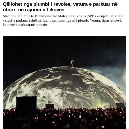
Qëllohet nga plumbi i revoles, vetura e parkuar në
oborr, në rajonin e Likovës
Stacioni për Punë të Brendshme në Mateç, të Likovës (SPB) ka njoftuar se një
veturë e parkuar është qëlluar papritmas nga një plumb. Vetura, sipas SPB-së,
ka qenë e parkuar në oborrin