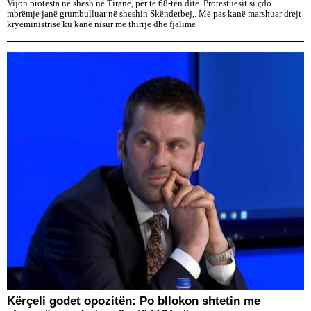
Vijon protesta në shesh në Tiranë, për të 68-tën ditë. Protestuesit si çdo
mbrëmje janë grumbulluar në sheshin Skënderbej,. Më pas kanë marshuar drejt
kryeministrisë ku kanë nisur me thirrje dhe fjalime
Kërçeli godet opozitën: Po bllokon shtetin me