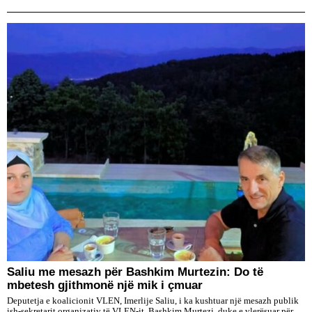
Saliu me mesazh për Bashkim Murtezin: Do të
mbetesh gjithmonë një mik i çmuar
Deputetja e koalicionit VLEN, Imerlije Saliu, i ka kushtuar një mesazh publik
ish-sekretarit organizativ të VLEN-it, Bashkim Murtezi, duke e vlerësuar për