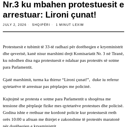
Nr.3 ku mbahen protestuesit e
arrestuar: Lironi çunat!
JULY 2, 2026
SHQIPËRI
1 MINUT LEXIM
Protestuesit e tubimit të 33-të radhazi për dorëheqjen e kryeministrit
dhe qeverisë, kanë nisur marshimi drejt Komisariatit Nr. 3 në Tiranë,
ku ndodhen disa nga protestuesit e ndaluar pas protestës së sotme
para Parlamentit.
Gjatë marshimit, turma ka thirrur “Lironi çunat!”, duke iu referur
qytetarëve të arrestuar pas përplasjes me policinë.
Kujtojmë se protesta e sotme para Parlamentit u shoqërua me
tensione dhe përplasje fizike mes qytetarëve protestues dhe policisë.
Godina ishte e rrethuar me kordonë policie kur protestuesit rreth
orës 10:00 u afruan me thirrjet e zakonshme të protestës maratonë
për dorëheqjen e kryeministrit.