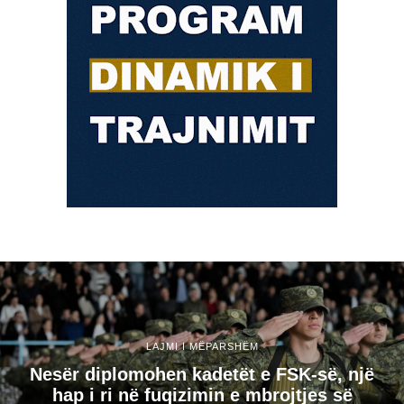
LAJMI I MËPARSHËM
Nesër diplomohen kadetët e FSK-së, një
hap i ri në fuqizimin e mbrojtjes së