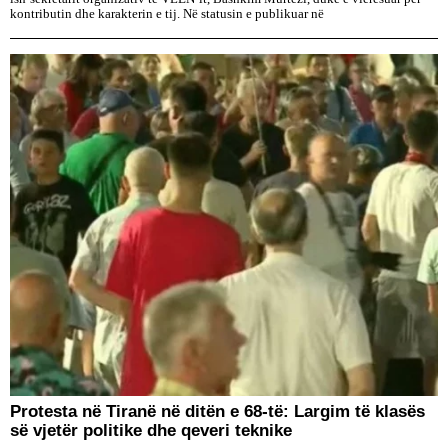
kontributin dhe karakterin e tij. Në statusin e publikuar në
Protesta në Tiranë në ditën e 68-të: Largim të klasës
së vjetër politike dhe qeveri teknike