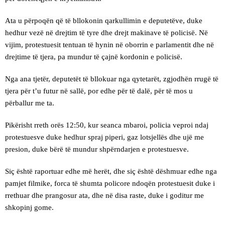
Ata u përpoqën që të bllokonin qarkullimin e deputetëve, duke
hedhur vezë në drejtim të tyre dhe drejt makinave të policisë. Në
vijim, protestuesit tentuan të hynin në oborrin e parlamentit dhe në
drejtime të tjera, pa mundur të çajnë kordonin e policisë.
Nga ana tjetër, deputetët të bllokuar nga qytetarët, zgjodhën rrugë të
tjera për t’u futur në sallë, por edhe për të dalë, për të mos u
përballur me ta.
Pikërisht rreth orës 12:50, kur seanca mbaroi, policia veproi ndaj
protestuesve duke hedhur spraj piperi, gaz lotsjellës dhe ujë me
presion, duke bërë të mundur shpërndarjen e protestuesve.
Siç është raportuar edhe më herët, dhe siç është dëshmuar edhe nga
pamjet filmike, forca të shumta policore ndoqën protestuesit duke i
rrethuar dhe prangosur ata, dhe në disa raste, duke i goditur me
shkopinj gome.