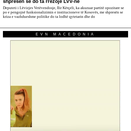
shpresën se do ta rrëzojë LVV-në
Deputeti i Lëvizjes Vetëvendosje, Ilir Kërçeli, ka akuzuar partitë opozitare se
po e pengojnë funksionalizimin e institucioneve të Kosovës, me shpresën se
kriza e vazhdueshme politike do ta lodhë qytetarin dhe do
EVN MACEDONIA