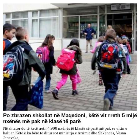
Po zbrazen shkollat në Maqedoni, këtë vit rreth 5 mijë
nxënës më pak në klasë të parë
Në shtator do të ketë rreth 4.900 nxënës të klasës së parë më pak se vitin e
kaluar. Këtë e ka bërë të ditur sot ministrja e Arsimit dhe Shkencës, Vesna
Janevska,