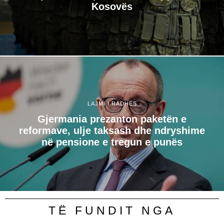
Kosovës
LAJMI I RADHËS
Gjermania prezanton paketën e
reformave, ulje taksash dhe ndryshime
në pensione e tregun e punës
TË FUNDIT NGA