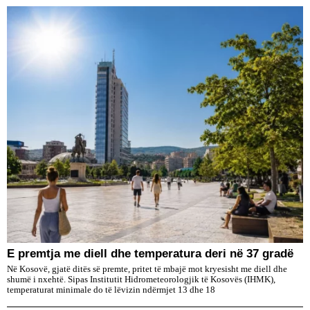
E premtja me diell dhe temperatura deri në 37 gradë
Në Kosovë, gjatë ditës së premte, pritet të mbajë mot kryesisht me diell dhe
shumë i nxehtë. Sipas Institutit Hidrometeorologjik të Kosovës (IHMK),
temperaturat minimale do të lëvizin ndërmjet 13 dhe 18