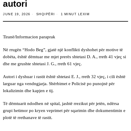
autori
JUNE 19, 2026
SHQIPËRI
1 MINUT LEXIM
Tiranë/Informacion paraprak
Në rrugën “Hodo Beg”, gjatë një konflikti dyshohet për motive të
dobëta, është dëmtuar me mjet prerës shtetasi D. A., rreth 41 vjeç si
dhe me grushte shtetasi J. G., rreth 61 vjeç.
Autori i dyshuar i rastit është shtetasi E. J., rreth 32 vjeç, i cili është
larguar nga vendngjarja. Shërbimet e Policisë po punojnë për
lokalizimin dhe kapjen e tij.
Të dëmtuarit ndodhen në spital, jashtë rrezikut për jetën, ndërsa
grupi hetimor po kryen veprimet për sqarimin dhe dokumentimin e
plotë të rrethanave të rastit.