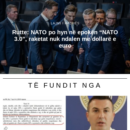
LAJMI I RADHËS
Rutte: NATO po hyn në epokën “NATO
3.0”, raketat nuk ndalen me dollarë e
euro
TË FUNDIT NGA