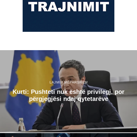
LAJMI I MËPARSHËM
Kurti: Pushteti nuk është privilegj, por
përgjegjësi ndaj qytetarëve