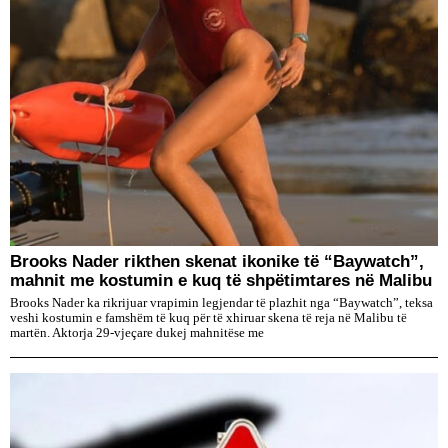
Brooks Nader rikthen skenat ikonike të “Baywatch”,
mahnit me kostumin e kuq të shpëtimtares në Malibu
Brooks Nader ka rikrijuar vrapimin legjendar të plazhit nga “Baywatch”, teksa
veshi kostumin e famshëm të kuq për të xhiruar skena të reja në Malibu të
martën. Aktorja 29-vjeçare dukej mahnitëse me