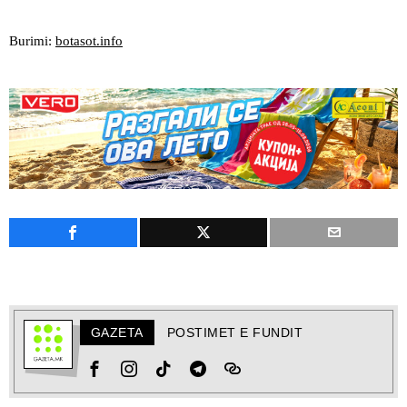
Burimi:
botasot.info
GAZETA
POSTIMET E FUNDIT