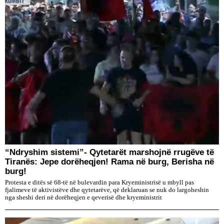
“Ndryshim sistemi”- Qytetarët marshojnë rrugëve të
Tiranës: Jepe dorëheqjen! Rama në burg, Berisha në
burg!
Protesta e ditës së 68-të në bulevardin para Kryeministrisë u mbyll pas
fjalimeve të aktivistëve dhe qytetarëve, që deklaruan se nuk do largoheshin
nga sheshi deri në dorëheqjen e qeverisë dhe kryeministrit