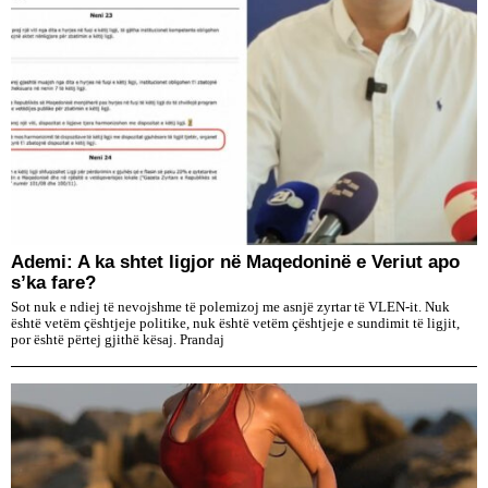
Ademi: A ka shtet ligjor në Maqedoninë e Veriut apo
s’ka fare?
Sot nuk e ndiej të nevojshme të polemizoj me asnjë zyrtar të VLEN-it. Nuk
është vetëm çështjeje politike, nuk është vetëm çështjeje e sundimit të ligjit,
por është përtej gjithë kësaj. Prandaj