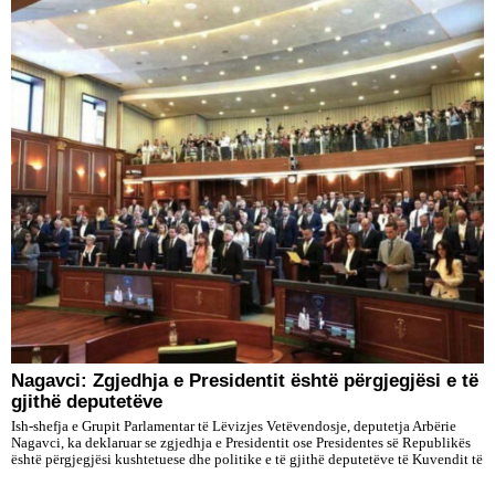
Nagavci: Zgjedhja e Presidentit është përgjegjësi e të
gjithë deputetëve
Ish-shefja e Grupit Parlamentar të Lëvizjes Vetëvendosje, deputetja Arbërie
Nagavci, ka deklaruar se zgjedhja e Presidentit ose Presidentes së Republikës
është përgjegjësi kushtetuese dhe politike e të gjithë deputetëve të Kuvendit të