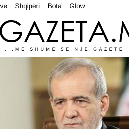
vë
Shqipëri
Bota
Glow
...MË SHUMË SE NJË GAZETË