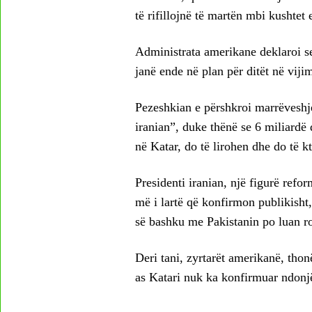
të rifillojnë të martën mbi kushtet
Administrata amerikane deklaroi se
janë ende në plan për ditët në viji
Pezeshkian e përshkroi marrëveshje
iranian”, duke thënë se 6 miliardë d
në Katar, do të lirohen dhe do të 
Presidenti iranian, një figurë refor
më i lartë që konfirmon publikisht
së bashku me Pakistanin po luan r
Deri tani, zyrtarët amerikanë, thonë
as Katari nuk ka konfirmuar ndonjë 