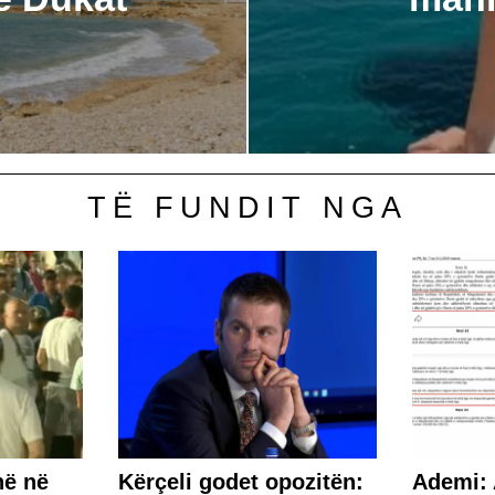
TË FUNDIT NGA
në në
Kërçeli godet opozitën:
Ademi: 