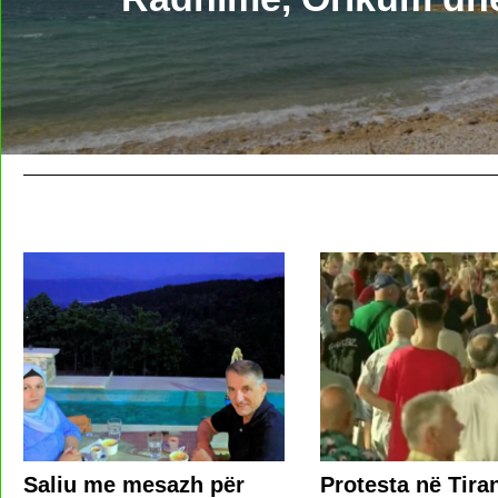
Saliu me mesazh për
Protesta në Tira