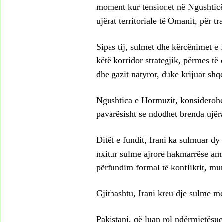
moment kur tensionet në Ngushticën
ujërat territoriale të Omanit, për t
Sipas tij, sulmet dhe kërcënimet e 
këtë korridor strategjik, përmes të c
dhe gazit natyror, duke krijuar shq
Ngushtica e Hormuzit, konsiderohe
pavarësisht se ndodhet brenda ujëra
Ditët e fundit, Irani ka sulmuar dy
nxitur sulme ajrore hakmarrëse ame
përfundim formal të konfliktit, mu
Gjithashtu, Irani kreu dje sulme m
Pakistani, që luan rol ndërmjetësue