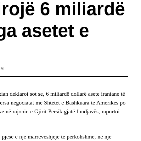
lirojë 6 miliardë
ga asetet e
IM
ian deklaroi sot se, 6 miliardë dollarë asete iraniane të
ndërsa negociatat me Shtetet e Bashkuara të Amerikës po
e në rajonin e Gjirit Persik gjatë fundjavës, raportoi
ë pjesë e një marrëveshjeje të përkohshme, në një