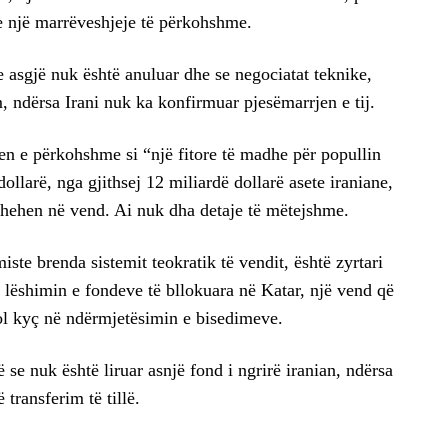
 e një marrëveshjeje të përkohshme.
 asgjë nuk është anuluar dhe se negociatat teknike,
m, ndërsa Irani nuk ka konfirmuar pjesëmarrjen e tij.
n e përkohshme si “një fitore të madhe për popullin
ollarë, nga gjithsej 12 miliardë dollarë asete iraniane,
kthehen në vend. Ai nuk dha detaje të mëtejshme.
miste brenda sistemit teokratik të vendit, është zyrtari
, lëshimin e fondeve të bllokuara në Katar, një vend që
ol kyç në ndërmjetësimin e bisedimeve.
 se nuk është liruar asnjë fond i ngrirë iranian, ndërsa
transferim të tillë.