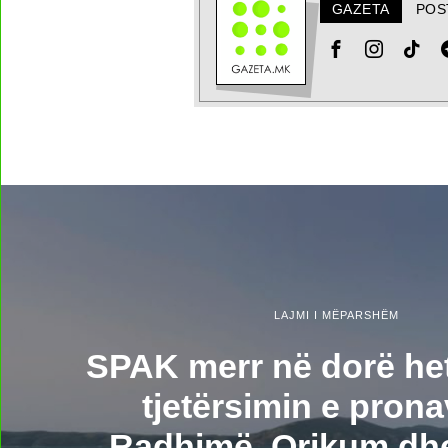
GAZETA
POS
LAJMI I MËPARSHËM
SPAK merr në dorë he
tjetërsimin e pron
Radhimë, Orikum dh