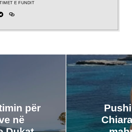
TIMET E FUNDIT
timin për
Pushi
ave në
Chiara
e Dukat
mahn