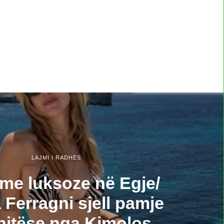
LAJMI I RADHËS
me luksoze në Egje/
 Ferragni sjell pamje
itëse nga Kimolos