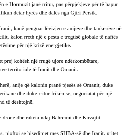
 e Hormuzit janë rritur, pas përpjekjeve për të hapur
rafikun detar hyrës dhe dalës nga Gjiri Persik.
Iranit, kanë penguar lëvizjen e anijeve dhe tankerëve në
ilit, kalon rreth një e pesta e tregtisë globale të naftës
etësime për një krizë energjetike.
t prej kohësh një rrugë ujore ndërkombëtare,
ve territoriale të Iranit dhe Omanit.
 herë, anije që kalonin pranë pjesës së Omanit, duke
rikane dhe duke rritur frikën se, negociatat për një
nd të dështojnë.
e dronë dhe raketa ndaj Bahreinit dhe Kuvajtit.
s, njoftoi se bisedimet mes SHBA-së dhe Iranit, pritet