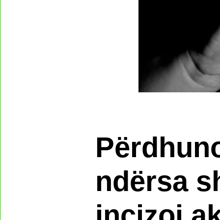
Përdhuno
ndërsa sh
incizoi ak