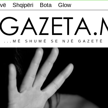
vë
Shqipëri
Bota
Glow
...MË SHUMË SE NJË GAZETË