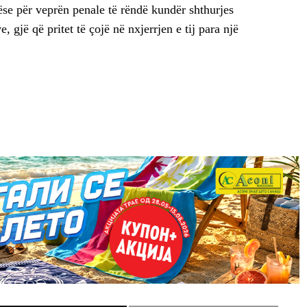
ëse për veprën penale të rëndë kundër shthurjes
, gjë që pritet të çojë në nxjerrjen e tij para një