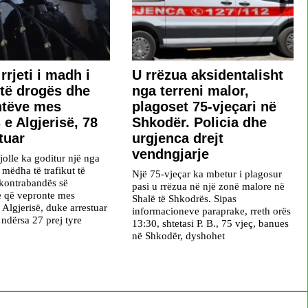
rrjeti i madh i
U rrëzua aksidentalisht
t të drogës dhe
nga terreni malor,
ntëve mes
plagoset 75-vjeçari në
 e Algjerisë, 78
Shkodër. Policia dhe
tuar
urgjenca drejt
vendngjarje
jolle ka goditur një nga
ë mëdha të trafikut të
Një 75-vjeçar ka mbetur i plagosur
kontrabandës së
pasi u rrëzua në një zonë malore në
e që vepronte mes
Shalë të Shkodrës. Sipas
 Algjerisë, duke arrestuar
informacioneve paraprake, rreth orës
 ndërsa 27 prej tyre
13:30, shtetasi P. B., 75 vjeç, banues
në Shkodër, dyshohet