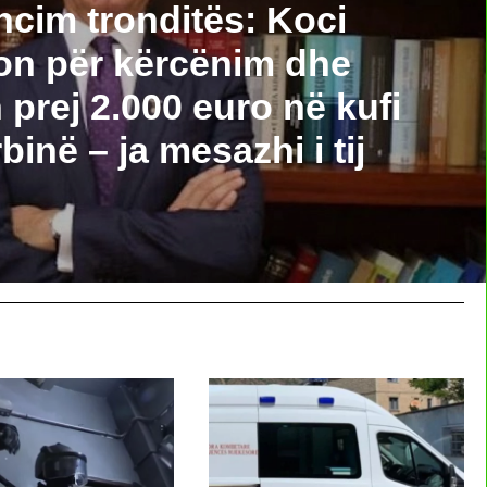
cim tronditës: Koci
on për kërcënim dhe
prej 2.000 euro në kufi
inë – ja mesazhi i tij