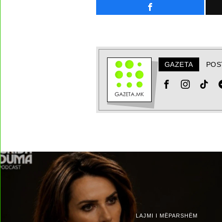
GAZETA
POS
LAJMI I MËPARSHËM