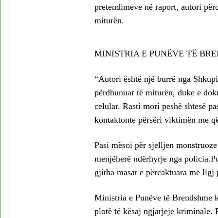
pretendimeve në raport, autori përd
miturën.
MINISTRIA E PUNËVE TË BR
“Autori është një burrë nga Shkupi 
përdhunuar të miturën, duke e doku
celular. Rasti mori peshë shtesë pa
kontaktonte përsëri viktimën me që
Pasi mësoi për sjelljen monstruoze 
menjëherë ndërhyrje nga policia.Po
gjitha masat e përcaktuara me ligj p
Ministria e Punëve të Brendshme k
plotë të kësaj ngjarjeje kriminale.