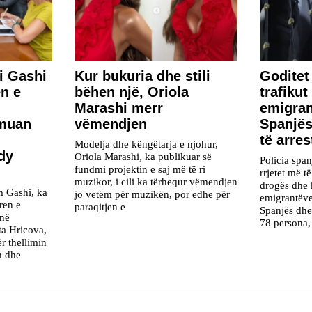
i Gashi
Kur bukuria dhe stili
Goditet 
n e
bëhen një, Oriola
trafiku
Marashi merr
emigra
rmuan
vëmendjen
Spanjës
të arres
Modelja dhe këngëtarja e njohur,
dy
Oriola Marashi, ka publikuar së
Policia span
fundmi projektin e saj më të ri
rrjetet më t
muzikor, i cili ka tërhequr vëmendjen
drogës dhe 
m Gashi, ka
jo vetëm për muzikën, por edhe për
emigrantëv
ren e
paraqitjen e
Spanjës dhe
 në
78 persona,
ta Hricova,
r thellimin
h dhe