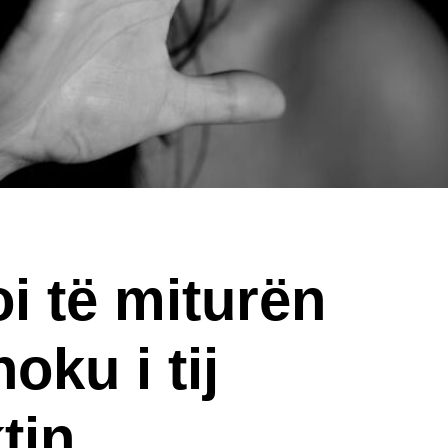
i të miturën
oku i tij
tin