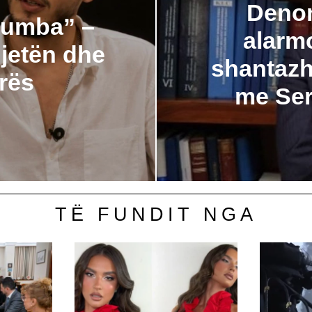
Denon
plumba” –
alarm
jetën dhe
shantazh 
arës
me Serb
TË FUNDIT NGA