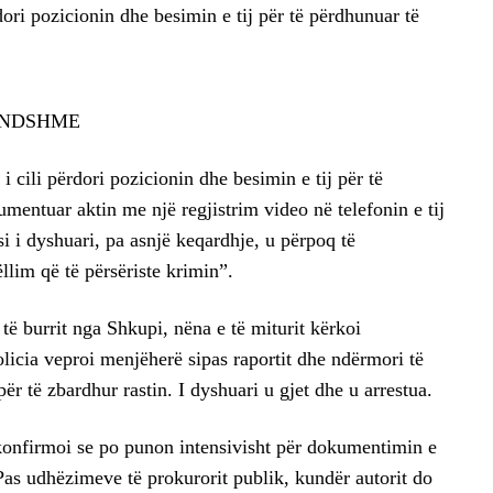
ori pozicionin dhe besimin e tij për të përdhunuar të
ENDSHME
i cili përdori pozicionin dhe besimin e tij për të
mentuar aktin me një regjistrim video në telefonin e tij
si i dyshuari, pa asnjë keqardhje, u përpoq të
llim që të përsëriste krimin”.
të burrit nga Shkupi, nëna e të miturit kërkoi
licia veproi menjëherë sipas raportit dhe ndërmori të
ër të zbardhur rastin. I dyshuari u gjet dhe u arrestua.
onfirmoi se po punon intensivisht për dokumentimin e
 Pas udhëzimeve të prokurorit publik, kundër autorit do