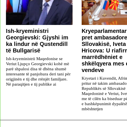
Ish-kryeministri
Kryeparlamentar
Georgievski: Gjyshi im
pret ambasadore
ka lindur në Qustendill
Sllovakisë, Iveta
të Bullgarisë
Hricova: U riafi
marrëdhëniet e
Ish-kryeministrii Maqedonise se
shkëlqyera mes 
Veriut Ljupço Georgievski kohë më
parë shpalosi disa të dhëna shumë
vendeve
interesante të panjohura deri tani për
Kryetari i Kuvendit, Afri
origjinën e tij dhe rrënjët familjare.
pritur në takim ambasado
Në paraqitjen e tij publike ai
Republikës së Sllovakisë
Maqedoninë e Veriut, Ive
me të cilën ka biseduar pë
e bashkëpunimit dypalës
mbështetjen