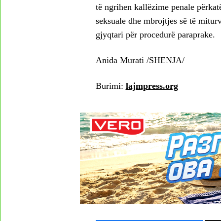
të ngrihen kallëzime penale përkat
seksuale dhe mbrojtjes së të miturve
gjyqtari për procedurë paraprake.
Anida Murati /SHENJA/
Burimi:
lajmpress.org