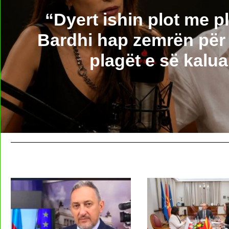
“Dyert ishin plot me 
Bardhi hap zemrën për 
plagët e së kalu