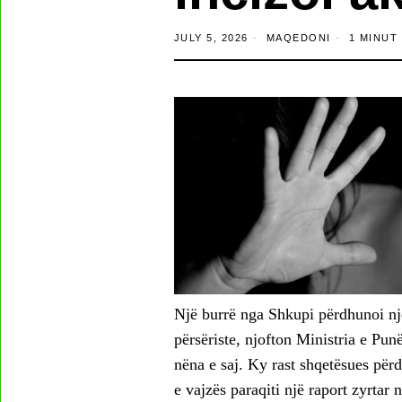
JULY 5, 2026
MAQEDONI
1 MINUT 
Një burrë nga Shkupi përdhunoi një 
përsëriste, njofton Ministria e Pu
nëna e saj. Ky rast shqetësues përd
e vajzës paraqiti një raport zyrtar