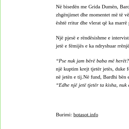
Në bisedën me Grida Dumën, Bardhi
zhgënjimet dhe momentet më të vësh
është rritur dhe vlerat që ka marrë 
Një pjesë e rëndësishme e intervist
jetë e fëmijës e ka ndryshuar rrënjë
“Pse nuk jam bërë baba më herët?
një kuptim krejt tjetër jetës, duke
në jetën e tij.Në fund, Bardhi bën
“Edhe një jetë tjetër ta kisha, nuk
Burimi:
botasot.info