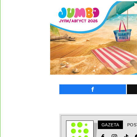
GAZETA
POS