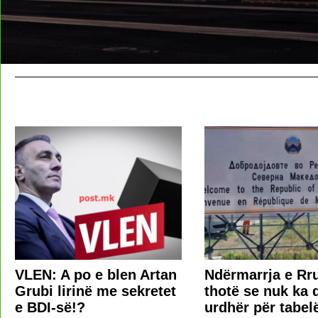
VLEN: A po e blen Artan
Ndërmarrja e Rr
Grubi lirinë me sekretet
thotë se nuk ka 
e BDI-së!?
urdhër për tabel