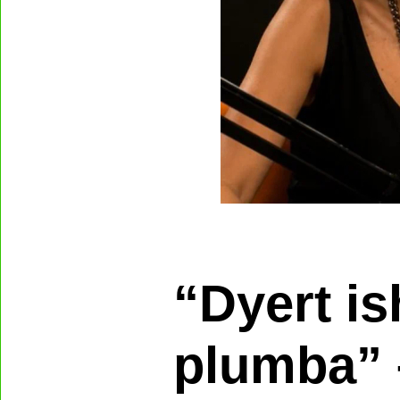
“Dyert is
plumba” 