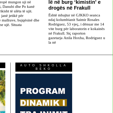
lë në burg ‘kimistin’ e
ropë mungon uji në
i, Danubi dhe Po kanë
drogës në Frakull
ikisht të ulëta të ujit.
Është mbajtur në GJKKO seanca
 janë jetikë për
ndaj kolumbianit Saimir Rosales
 e mallrave, bujqësinë dhe
Rodriguez, 53 vjeç, i dënuar me 14
e ujë. Situata
vite burg për laboratorin e kokainës
në Frakull. Siç raporton
gazetarja Anila Hoxha, Rodriguez u
la në
AUTO SHKOLLA
BEKO