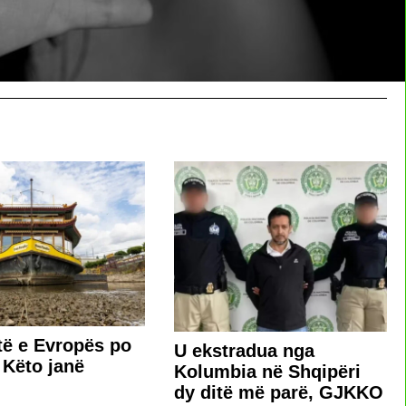
ë e Evropës po
U ekstradua nga
 Këto janë
Kolumbia në Shqipëri
dy ditë më parë, GJKKO