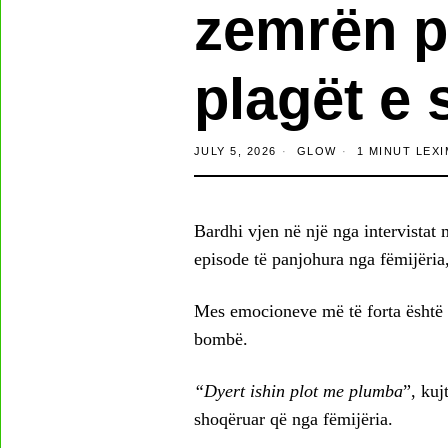
zemrën p
plagët e 
JULY 5, 2026
GLOW
1 MINUT LEXI
Bardhi vjen në një nga intervistat
episode të panjohura nga fëmijëria, 
Mes emocioneve më të forta është ku
bombë.
“Dyert ishin plot me plumba
”, kuj
shoqëruar që nga fëmijëria.