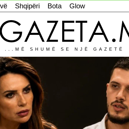
vë
Shqipëri
Bota
Glow
...MË SHUMË SE NJË GAZETË