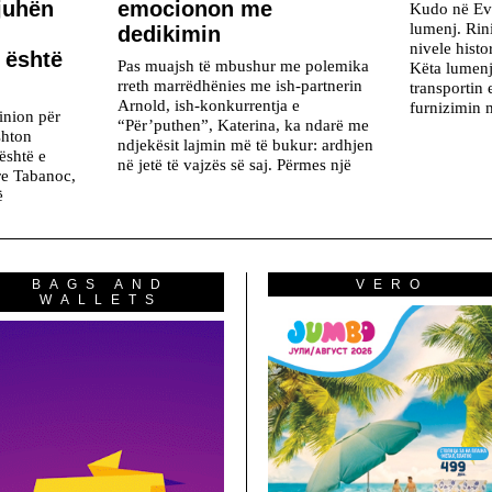
juhën
emocionon me
Kudo në Ev
lumenj. Rin
dedikimin
nivele histor
 është
Pas muajsh të mbushur me polemika
Këta lumenj
rreth marrëdhënies me ish-partnerin
transportin
Arnold, ish-konkurrentja e
furnizimin m
inion për
“Për’puthen”, Katerina, ka ndarë me
shton
ndjekësit lajmin më të bukur: ardhjen
është e
në jetë të vajzës së saj. Përmes një
re Tabanoc,
ë
BAGS AND
VERO
WALLETS