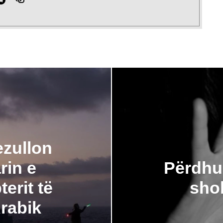
ezullon
rin e
Përdhu
terit të
shok
rabik