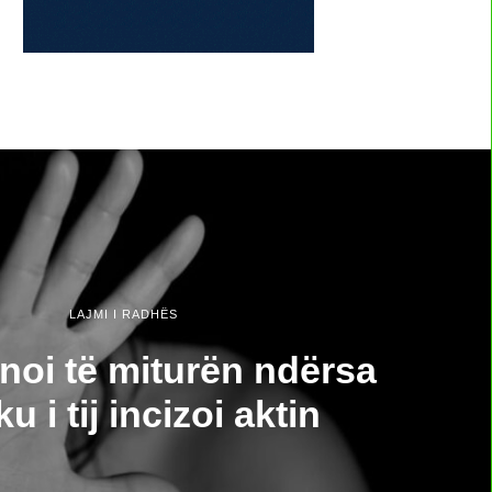
LAJMI I RADHËS
noi të miturën ndërsa
u i tij incizoi aktin