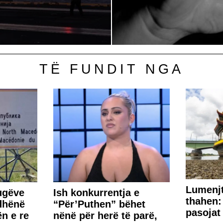
TË FUNDIT NGA
Lumenjt
ugëve
Ish konkurrentja e
thahen:
dhënë
“Për’Puthen” bëhet
pasojat
ën e re
nënë për herë të parë,