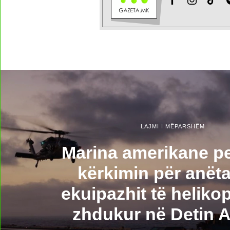
LAJMI I MËPARSHËM
Marina amerikane p
kërkimin për anëta
ekuipazhit të helikop
zhdukur në Detin A