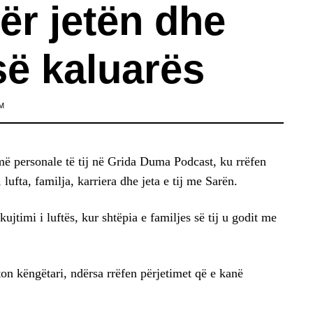
ër jetën dhe
së kaluarës
M
 më personale të tij në Grida Duma Podcast, ku rrëfen
lufta, familja, karriera dhe jeta e tij me Sarën.
jtimi i luftës, kur shtëpia e familjes së tij u godit me
ton këngëtari, ndërsa rrëfen përjetimet që e kanë