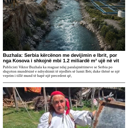
Buzhala: Serbia kërcënon me devijimin e Ibrit, por
nga Kosova i shkojnë mbi 1.2 miliardë m³ ujë në vit
Publicisti Viktor Buzhala ka reaguar ndaj paralajmërimeve se Serbia po
shqyrton mundësinë e ndryshimit të rrjedhës së lumit Ibër, duke thënë se një
veprim i tillë mund të hapë një precedent që,