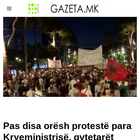
Pas disa orësh protestë para
Kryeministrisë, qytetarët