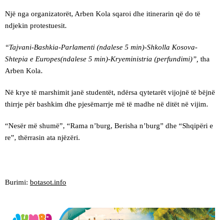
Një nga organizatorët, Arben Kola sqaroi dhe itinerarin që do të
ndjekin protestuesit.
“Tajvani-Bashkia-Parlamenti (ndalese 5 min)-Shkolla Kosova-
Shtepia e Europes(ndalese 5 min)-Kryeministria (perfundimi)”,
tha
Arben Kola.
Në krye të marshimit janë studentët, ndërsa qytetarët vijojnë të bëjnë
thirrje për bashkim dhe pjesëmarrje më të madhe në ditët në vijim.
“Nesër më shumë”, “Rama n’burg, Berisha n’burg” dhe “Shqipëri e
re”, thërrasin ata njëzëri.
Burimi:
botasot.info