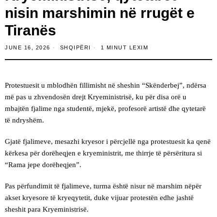
nisin marshimin në rrugët e
Tiranës
JUNE 16, 2026
SHQIPËRI
1 MINUT LEXIM
Protestuesit u mblodhën fillimisht në sheshin “Skënderbej”, ndërsa
më pas u zhvendosën drejt Kryeministrisë, ku për disa orë u
mbajtën fjalime nga studentë, mjekë, profesorë artistë dhe qytetarë
të ndryshëm.
Gjatë fjalimeve, mesazhi kryesor i përcjellë nga protestuesit ka qenë
kërkesa për dorëheqjen e kryeministrit, me thirrje të përsëritura si
“Rama jepe dorëheqjen”.
Pas përfundimit të fjalimeve, turma është nisur në marshim nëpër
akset kryesore të kryeqytetit, duke vijuar protestën edhe jashtë
sheshit para Kryeministrisë.