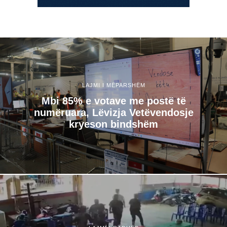
LAJMI I MËPARSHËM
Mbi 85% e votave me postë të
numëruara, Lëvizja Vetëvendosje
kryeson bindshëm