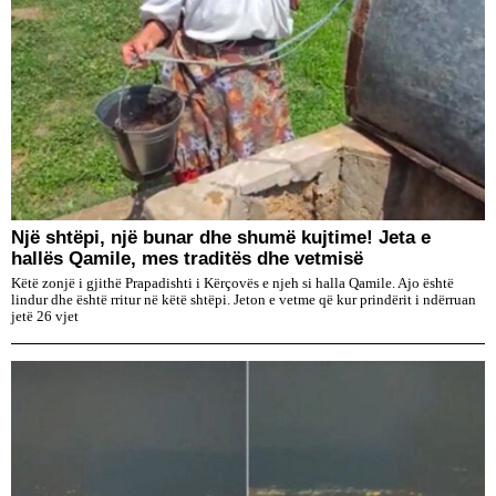
Një shtëpi, një bunar dhe shumë kujtime! Jeta e
hallës Qamile, mes traditës dhe vetmisë
Këtë zonjë i gjithë Prapadishti i Kërçovës e njeh si halla Qamile. Ajo është
lindur dhe është rritur në këtë shtëpi. Jeton e vetme që kur prindërit i ndërruan
jetë 26 vjet