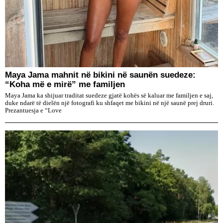
Maya Jama mahnit në bikini në saunën suedeze:
“Koha më e mirë” me familjen
Maya Jama ka shijuar traditat suedeze gjatë kohës së kaluar me familjen e saj,
duke ndarë të dielën një fotografi ku shfaqet me bikini në një saunë prej druri.
Prezantuesja e “Love