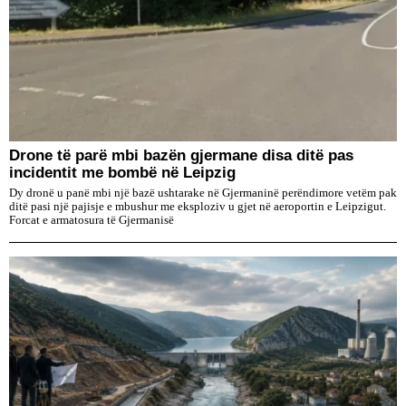
Drone të parë mbi bazën gjermane disa ditë pas
incidentit me bombë në Leipzig
Dy dronë u panë mbi një bazë ushtarake në Gjermaninë perëndimore vetëm pak
ditë pasi një pajisje e mbushur me eksploziv u gjet në aeroportin e Leipzigut.
Forcat e armatosura të Gjermanisë