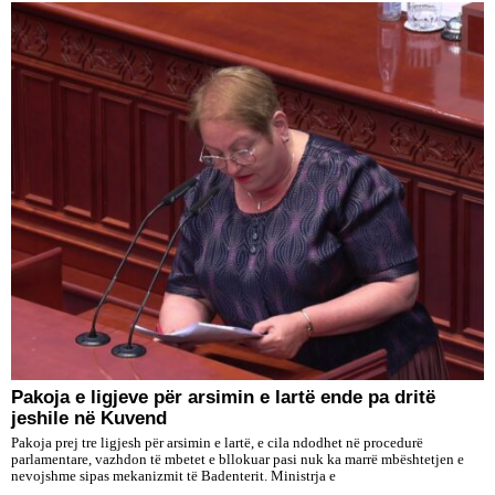
Pakoja e ligjeve për arsimin e lartë ende pa dritë
jeshile në Kuvend
Pakoja prej tre ligjesh për arsimin e lartë, e cila ndodhet në procedurë
parlamentare, vazhdon të mbetet e bllokuar pasi nuk ka marrë mbështetjen e
nevojshme sipas mekanizmit të Badenterit. Ministrja e