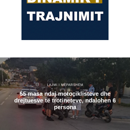
LAJMI I MËPARSHËM
55 masa ndaj motoçiklistëve dhe
drejtuesve të trotineteve, ndalohen 6
persona