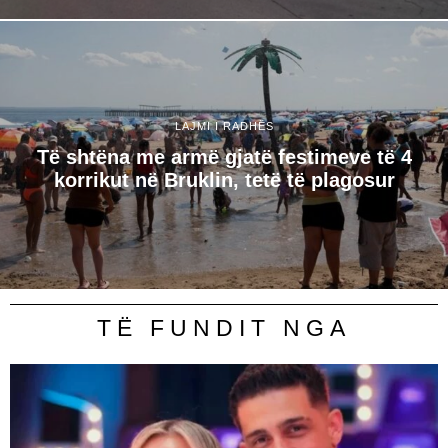
LAJMI I RADHËS
Të shtëna me armë gjatë festimeve të 4
korrikut në Bruklin, tetë të plagosur
TË FUNDIT NGA