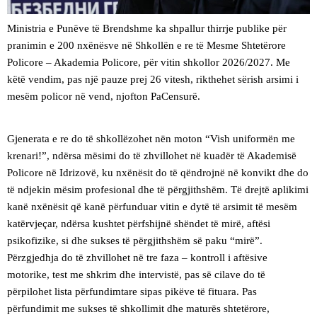
Ministria e Punëve të Brendshme ka shpallur thirrje publike për
pranimin e 200 nxënësve në Shkollën e re të Mesme Shtetërore
Policore – Akademia Policore, për vitin shkollor 2026/2027. Me
këtë vendim, pas një pauze prej 26 vitesh, rikthehet sërish arsimi i
mesëm policor në vend, njofton PaCensurë.
Gjenerata e re do të shkollëzohet nën moton “Vish uniformën me
krenari!”, ndërsa mësimi do të zhvillohet në kuadër të Akademisë
Policore në Idrizovë, ku nxënësit do të qëndrojnë në konvikt dhe do
të ndjekin mësim profesional dhe të përgjithshëm. Të drejtë aplikimi
kanë nxënësit që kanë përfunduar vitin e dytë të arsimit të mesëm
katërvjeçar, ndërsa kushtet përfshijnë shëndet të mirë, aftësi
psikofizike, si dhe sukses të përgjithshëm së paku “mirë”.
Përzgjedhja do të zhvillohet në tre faza – kontroll i aftësive
motorike, test me shkrim dhe intervistë, pas së cilave do të
përpilohet lista përfundimtare sipas pikëve të fituara. Pas
përfundimit me sukses të shkollimit dhe maturës shtetërore,