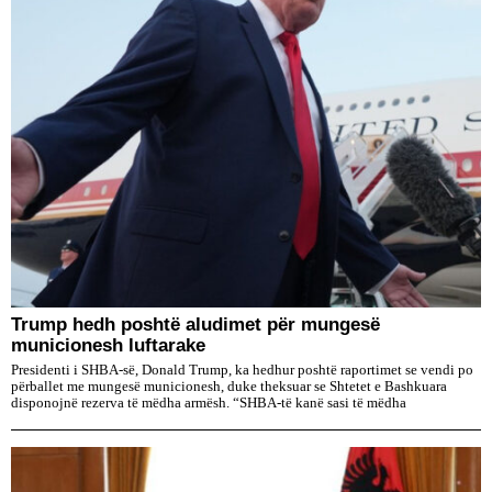
Trump hedh poshtë aludimet për mungesë
municionesh luftarake
Presidenti i SHBA-së, Donald Trump, ka hedhur poshtë raportimet se vendi po
përballet me mungesë municionesh, duke theksuar se Shtetet e Bashkuara
disponojnë rezerva të mëdha armësh. “SHBA-të kanë sasi të mëdha