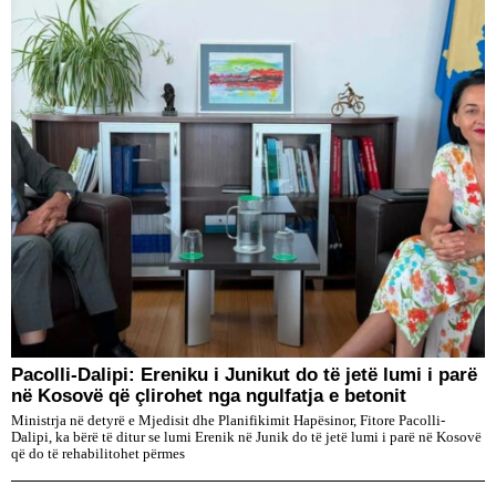
Pacolli-Dalipi: Ereniku i Junikut do të jetë lumi i parë
në Kosovë që çlirohet nga ngulfatja e betonit
Ministrja në detyrë e Mjedisit dhe Planifikimit Hapësinor, Fitore Pacolli-
Dalipi, ka bërë të ditur se lumi Erenik në Junik do të jetë lumi i parë në Kosovë
që do të rehabilitohet përmes