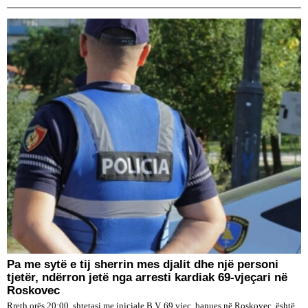
Pa me sytë e tij sherrin mes djalit dhe një personi
tjetër, ndërron jetë nga arresti kardiak 69-vjeçari në
Roskovec
Rreth orës 20:00, shtetasi me iniciale B.V, 69 vjeç, banues në Roskovec, është