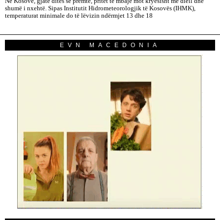
Në Kosovë, gjatë ditës së premte, pritet të mbajë mot kryesisht me diell dhe
shumë i nxehtë. Sipas Institutit Hidrometeorologjik të Kosovës (IHMK),
temperaturat minimale do të lëvizin ndërmjet 13 dhe 18
EVN MACEDONIA