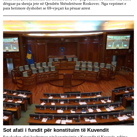
dërguar pa shenja jete në Qendrën Shëndetësore Roskovec. Nga veprimet e
para hetimore dyshohet se 69-vjeçari ka pësuar arrest
​Sot afati i fundit për konstituim të Kuvendit
Sot skadon afati kushtetues për konstituimin e Kuvendit të Kosovës, ndërsa