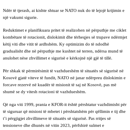
Ndër të tjerash, ai kishte shtuar se NATO nuk do të lejojë krijimin e
një vakumi sigurie.
Reduktimet e planifikuara pritet të realizohen në përputhje me ciklet
kombëtare të rotacionit, dislokimit dhe tërheqjes së trupave ndërmjet
këtij viti dhe vitit të ardhshëm. Ky optimizim do të ndodhë
gradualisht dhe në përputhje me kushtet në terren, ndërsa mund të
anulohet nëse zhvillimet e sigurisë e kërkojnë një gjë të tillë.
Për shkak të përmirësimit të vazhdueshëm të situatës së sigurisë në
Kosovë gjatë viteve të fundit, NATO në janar ndërpreu dislokimin e
forcave rezervë në kuadër të misionit të saj në Kosovë, pas më
shumë se dy vitesh rotacioni të vazhdueshëm.
Që nga viti 1999, prania e KFOR-it është përshtatur vazhdimisht për
të siguruar që misioni të mbetet i përshtatshëm për qëllimin e tij dhe
t’i përgjigjet zhvillimeve të situatës së sigurisë. Pas rritjes së
tensioneve dhe dhunës në vitin 2023, përfshirë sulmet e