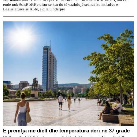
ende nuk është bërë e ditur se kur do të vazhdojë seanca konstituive e
Legjislaturës së XI-të, e cila u ndërpre
E premtja me diell dhe temperatura deri në 37 gradë