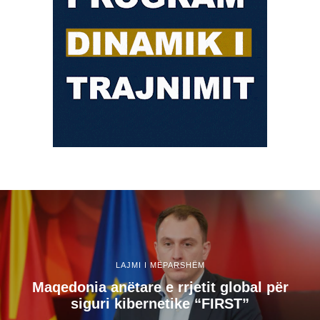
LAJMI I MËPARSHËM
Maqedonia anëtare e rrjetit global për
siguri kibernetike “FIRST”