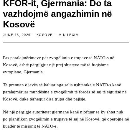
KFOR-it, Gjermania: Do ta
vazhdojmë angazhimin në
Kosovë
JUNE 15, 2026
KOSOVË
MIN LEXIM
Pas paralajmërimeve për zvogëlimin e trupave të NATO-s në
Kosovë, është përgjigjur një prej shteteve më të fuqishme
evropiane, Gjermania.
Të premten e javës së kaluar nga selia ushtarake e NATO-s kanë
paralajmëruar mundësinë e zvogëlimit të forcës së saj të sigurisë në
Kosovë, duke tërhequr disa trupa dhe pajisje.
Në një përgigje autoritetet gjermane kanë njoftuar se ky shtet nuk
po planifikon zvogëlimin e trupave të saj në Kosovë, që operojnë në
kuadër të misionit të NATO-s.