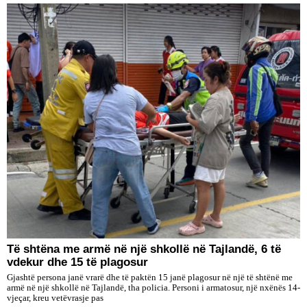
Të shtëna me armë në një shkollë në Tajlandë, 6 të
vdekur dhe 15 të plagosur
Gjashtë persona janë vrarë dhe të paktën 15 janë plagosur në një të shtënë me
armë në një shkollë në Tajlandë, tha policia. Personi i armatosur, një nxënës 14-
vjeçar, kreu vetëvrasje pas