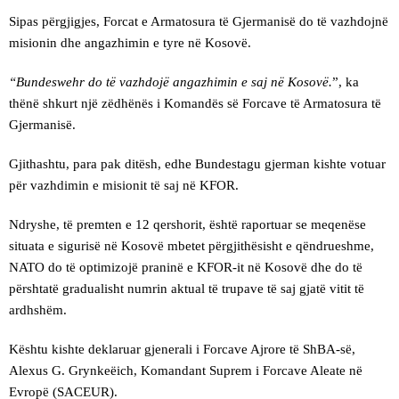
Sipas përgjigjes, Forcat e Armatosura të Gjermanisë do të vazhdojnë
misionin dhe angazhimin e tyre në Kosovë.
“Bundeswehr do të vazhdojë angazhimin e saj në Kosovë.
”, ka
thënë shkurt një zëdhënës i Komandës së Forcave të Armatosura të
Gjermanisë.
Gjithashtu, para pak ditësh, edhe Bundestagu gjerman kishte votuar
për vazhdimin e misionit të saj në KFOR.
Ndryshe, të premten e 12 qershorit, është raportuar se meqenëse
situata e sigurisë në Kosovë mbetet përgjithësisht e qëndrueshme,
NATO do të optimizojë praninë e KFOR-it në Kosovë dhe do të
përshtatë gradualisht numrin aktual të trupave të saj gjatë vitit të
ardhshëm.
Kështu kishte deklaruar gjenerali i Forcave Ajrore të ShBA-së,
Alexus G. Grynkeëich, Komandant Suprem i Forcave Aleate në
Evropë (SACEUR).