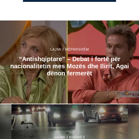
LAJMI I MËPARSHËM
“Antishqiptare” – Debat i fortë për
nacionalitetin mes Mozës dhe Ilirit, Agai
dënon fermerët
LAJMI I RADHËS