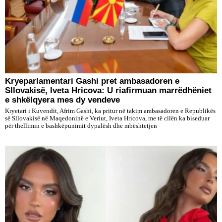
Kryeparlamentari Gashi pret ambasadoren e
Sllovakisë, Iveta Hricova: U riafirmuan marrëdhëniet
e shkëlqyera mes dy vendeve
Kryetari i Kuvendit, Afrim Gashi, ka pritur në takim ambasadoren e Republikës
së Sllovakisë në Maqedoninë e Veriut, Iveta Hricova, me të cilën ka biseduar
për thellimin e bashkëpunimit dypalësh dhe mbështetjen