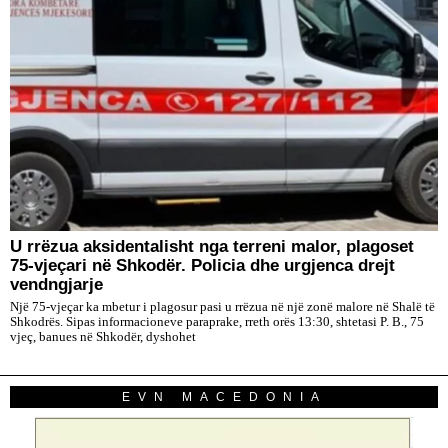
U rrëzua aksidentalisht nga terreni malor, plagoset
75-vjeçari në Shkodër. Policia dhe urgjenca drejt
vendngjarje
Një 75-vjeçar ka mbetur i plagosur pasi u rrëzua në një zonë malore në Shalë të
Shkodrës. Sipas informacioneve paraprake, rreth orës 13:30, shtetasi P. B., 75
vjeç, banues në Shkodër, dyshohet
EVN MACEDONIA