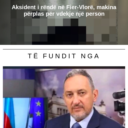
Aksident i rëndë në Fier-Vlorë, makina
përplas për vdekje një person
TË FUNDIT NGA