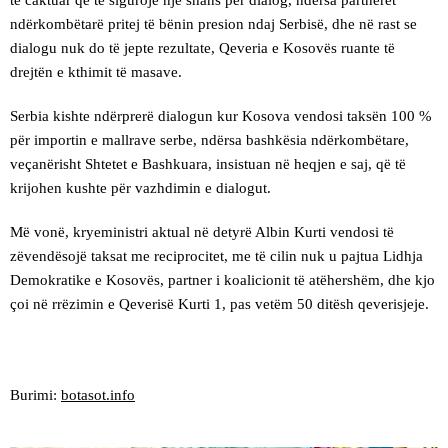
të caktuar që të sigurojë një shans për dialog, ndërsa partnerët
ndërkombëtarë pritej të bënin presion ndaj Serbisë, dhe në rast se
dialogu nuk do të jepte rezultate, Qeveria e Kosovës ruante të
drejtën e kthimit të masave.
Serbia kishte ndërprerë dialogun kur Kosova vendosi taksën 100 %
për importin e mallrave serbe, ndërsa bashkësia ndërkombëtare,
veçanërisht Shtetet e Bashkuara, insistuan në heqjen e saj, që të
krijohen kushte për vazhdimin e dialogut.
Më vonë, kryeministri aktual në detyrë Albin Kurti vendosi të
zëvendësojë taksat me reciprocitet, me të cilin nuk u pajtua Lidhja
Demokratike e Kosovës, partner i koalicionit të atëhershëm, dhe kjo
çoi në rrëzimin e Qeverisë Kurti 1, pas vetëm 50 ditësh qeverisjeje.
Burimi:
botasot.info