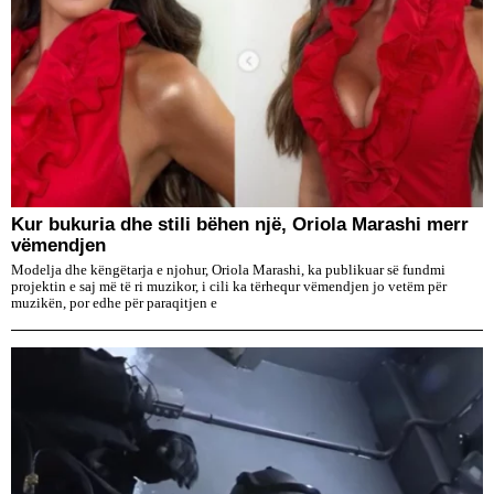
Kur bukuria dhe stili bëhen një, Oriola Marashi merr
vëmendjen
Modelja dhe këngëtarja e njohur, Oriola Marashi, ka publikuar së fundmi
projektin e saj më të ri muzikor, i cili ka tërhequr vëmendjen jo vetëm për
muzikën, por edhe për paraqitjen e