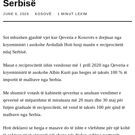
Serbisë
JUNE 6, 2026
KOSOVË
1 MINUT LEXIM
Sot mbushen gjashtë vjet kur Qeveria e Kosovës e drejtuar nga
kryeministri i asokohe Avdullah Hoti hoqi masën e reciprocitetit
ndaj Serbisë.
Masat e reciprocitetit ishin vendosur më 1 prill 2020 nga Qeveria e
kryeministrit të asokohe Albin Kurti pas heqjes së taksës 100 % të
importit të mallrave nga Serbia.
Me shumicë votash të kabinetit qeveritar u anuluan vendimet e
qeverisë së mëparshme të miratuara më 20 mars dhe 30 maj për
futjen graduale të reciprocitetit, në vend të taksës 100 për qind të
mallrave nga Serbia.
Hoti deklaroi se heqja e masave do të ishte e vlefshme për një kohë