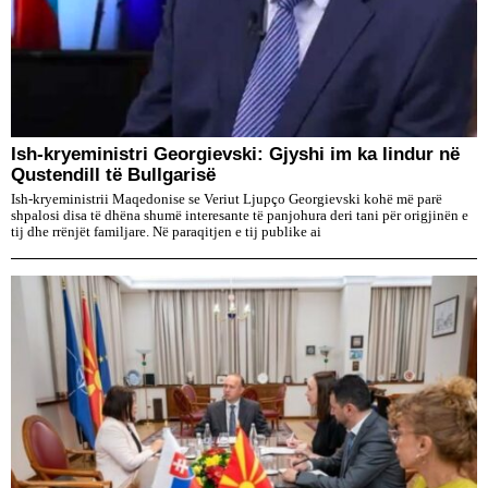
Ish-kryeministri Georgievski: Gjyshi im ka lindur në
Qustendill të Bullgarisë
Ish-kryeministrii Maqedonise se Veriut Ljupço Georgievski kohë më parë
shpalosi disa të dhëna shumë interesante të panjohura deri tani për origjinën e
tij dhe rrënjët familjare. Në paraqitjen e tij publike ai