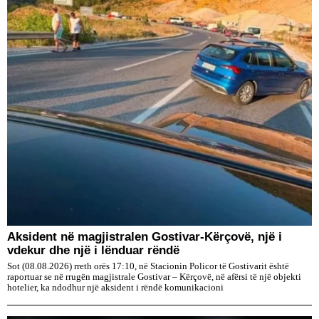
Aksident në magjistralen Gostivar-Kërçovë, një i
vdekur dhe një i lënduar rëndë
Sot (08.08.2026) rreth orës 17:10, në Stacionin Policor të Gostivarit është
raportuar se në rrugën magjistrale Gostivar – Kërçovë, në afërsi të një objekti
hotelier, ka ndodhur një aksident i rëndë komunikacioni