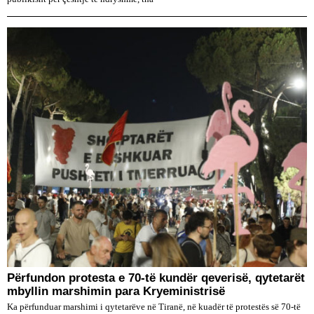
Përfundon protesta e 70-të kundër qeverisë, qytetarët
mbyllin marshimin para Kryeministrisë
Ka përfunduar marshimi i qytetarëve në Tiranë, në kuadër të protestës së 70-të