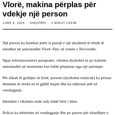
Vlorë, makina përplas për
vdekje një person
JUNE 6, 2026
SHQIPËRI
1 MINUT LEXIM
Një person ka humbur jetën si pasojë e një aksidenti të rëndë të
ndodhur në autostradën Vlorë–Fier, në zonën e Novoselës.
Sipas informacioneve paraprake, viktima dyshohet se po kalonte
autostradën në momentin kur është përplasur nga një automjet.
Për shkak të goditjes së fortë, personi (dyshohet endacak) ka pësuar
dëmtime të rënda në të gjithë trupin dhe ka ndërruar jetë në
vendngjarje.
Identiteti i viktimës ende nuk është bërë i ditur.
Policia ka mbërritur në vendngjarje dhe po punon për zbardhjen e