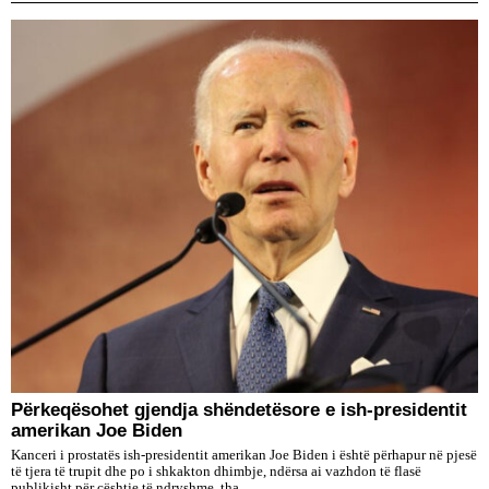
Përkeqësohet gjendja shëndetësore e ish-presidentit
amerikan Joe Biden
Kanceri i prostatës ish-presidentit amerikan Joe Biden i është përhapur në pjesë
të tjera të trupit dhe po i shkakton dhimbje, ndërsa ai vazhdon të flasë
publikisht për çështje të ndryshme, tha