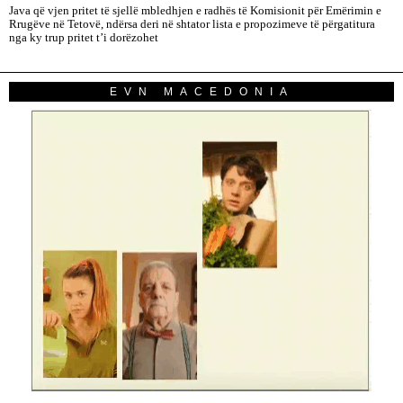
Java që vjen pritet të sjellë mbledhjen e radhës të Komisionit për Emërimin e
Rrugëve në Tetovë, ndërsa deri në shtator lista e propozimeve të përgatitura
nga ky trup pritet t’i dorëzohet
EVN MACEDONIA