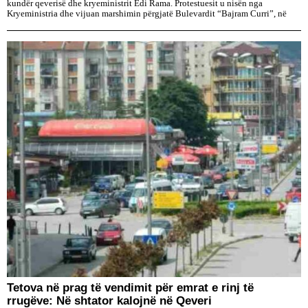
kundër qeverisë dhe kryeministrit Edi Rama. Protestuesit u nisën nga
Kryeministria dhe vijuan marshimin përgjatë Bulevardit “Bajram Curri”, në
Tetova në prag të vendimit për emrat e rinj të
rrugëve: Në shtator kalojnë në Qeveri