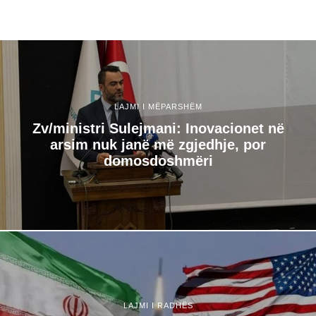
LAJMI I MËPARSHËM
Zv/ministri Sulejmani: Inovacionet në
arsim nuk janë më zgjedhje, por
domosdoshmëri
LAJMI I RADHËS