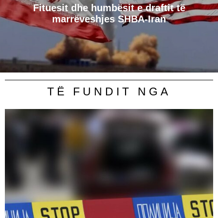
Fituesit dhe humbësit e draftit të
marrëveshjes SHBA-Iran
TË FUNDIT NGA