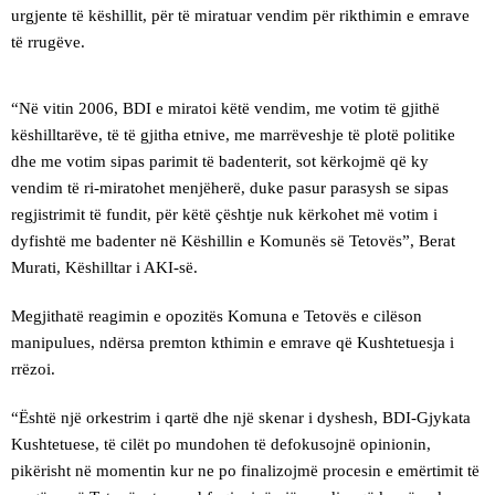
urgjente të këshillit, për të miratuar vendim për rikthimin e emrave
të rrugëve.
“Në vitin 2006, BDI e miratoi këtë vendim, me votim të gjithë
këshilltarëve, të të gjitha etnive, me marrëveshje të plotë politike
dhe me votim sipas parimit të badenterit, sot kërkojmë që ky
vendim të ri-miratohet menjëherë, duke pasur parasysh se sipas
regjistrimit të fundit, për këtë çështje nuk kërkohet më votim i
dyfishtë me badenter në Këshillin e Komunës së Tetovës”, Berat
Murati, Këshilltar i AKI-së.
Megjithatë reagimin e opozitës Komuna e Tetovës e cilëson
manipulues, ndërsa premton kthimin e emrave që Kushtetuesja i
rrëzoi.
“Është një orkestrim i qartë dhe një skenar i dyshesh, BDI-Gjykata
Kushtetuese, të cilët po mundohen të defokusojnë opinionin,
pikërisht në momentin kur ne po finalizojmë procesin e emërtimit të