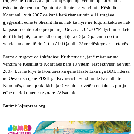
rrugëve në Tetovë, ata po shfuqizojnë një vendim që kurrë nuk
është implementuar. Opinioni e di mirë se vendimi i Këshillit
Komunal i vitit 2007 që kanë bërë riemërtimin e 11 rrugëve,
gjegjësisht edhe të Sheshit Iliria, nuk ka hyrë në fuqi, shkaku se nuk
ka pasur në atë kohë pëlqim nga Qeveria”. 04:30 “Padyshim se këto
do t’i kthejmë, por ne edhe rrugët tjera që janë pa emra do t’u
vendosim emra të rinj”, tha Albi Qamili, Zëvendëskryetar i Tetovës.
Emrat e rrugëve që i shfuqizoi Kushtetuesja, janë miratuar me
vendim të Këshillit të Komunës para 19 vitesh, respektivisht në vitin
2007, kur në krye të Komunës ka qenë Hazbi Lika nga BDI, ndërsa
në Qeveri ka qenë PDSH-ja. Pavarësisht vendimit të Këshillit të
Komunës, emrat praktikisht janë vendosur vetëm në tabela, por jo
edhe në dokumentet zyrtare. /Alsat.mk
Burimi:
lajmpress.org