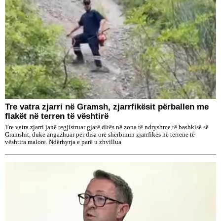
Tre vatra zjarri në Gramsh, zjarrfikësit përballen me
flakët në terren të vështirë
Tre vatra zjarri janë regjistruar gjatë ditës në zona të ndryshme të bashkisë së
Gramshit, duke angazhuar për disa orë shërbimin zjarrfikës në terrene të
vështira malore. Ndërhyrja e parë u zhvillua