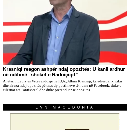
​Krasniqi reagon ashpër ndaj opozitës: U kanë ardhur
në ndihmë “shokët e Radoiçiqit”
Anëtari i Lëvizjes Vetëvendosje në KQZ, Alban Krasniqi, ka adresuar kritika
dhe akuza ndaj opozitës përmes dy postimeve të ndara në Facebook, duke e
cilësuar atë “antishtet” dhe duke pretenduar se opozitës
EVN MACEDONIA