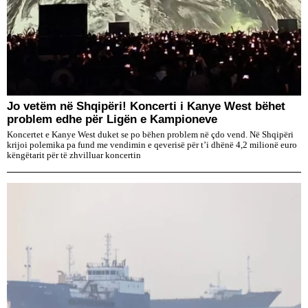
Jo vetëm në Shqipëri! Koncerti i Kanye West bëhet
problem edhe për Ligën e Kampioneve
Koncertet e Kanye West duket se po bëhen problem në çdo vend. Në Shqipëri
krijoi polemika pa fund me vendimin e qeverisë për t’i dhënë 4,2 milionë euro
këngëtarit për të zhvilluar koncertin