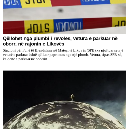
Qëllohet nga plumbi i revoles, vetura e parkuar në
oborr, në rajonin e Likovës
Stacioni për Punë të Brendshme në Mateç, të Likovës (SPB) ka njoftuar se një
veturë e parkuar është qëlluar papritmas nga një plumb. Vetura, sipas SPB-së,
ka qenë e parkuar në oborrin