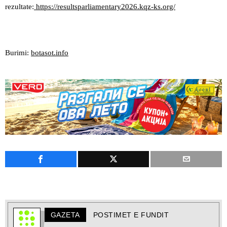
rezultate:
https://resultsparliamentary2026.kqz-ks.org/
Burimi:
botasot.info
GAZETA
POSTIMET E FUNDIT