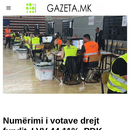
Numërimi i votave drejt