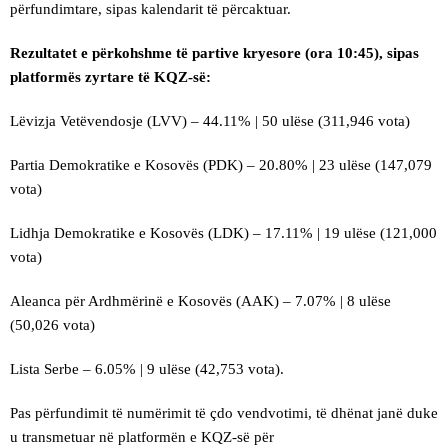
përfundimtare, sipas kalendarit të përcaktuar.
Rezultatet e përkohshme të partive kryesore (ora 10:45), sipas
platformës zyrtare të KQZ-së:
Lëvizja Vetëvendosje (LVV) – 44.11% | 50 ulëse (311,946 vota)
Partia Demokratike e Kosovës (PDK) – 20.80% | 23 ulëse (147,079
vota)
Lidhja Demokratike e Kosovës (LDK) – 17.11% | 19 ulëse (121,000
vota)
Aleanca për Ardhmërinë e Kosovës (AAK) – 7.07% | 8 ulëse
(50,026 vota)
Lista Serbe – 6.05% | 9 ulëse (42,753 vota).
Pas përfundimit të numërimit të çdo vendvotimi, të dhënat janë duke
u transmetuar në platformën e KQZ-së për