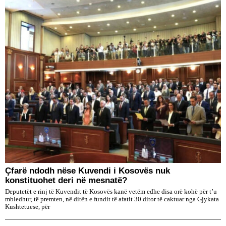
Çfarë ndodh nëse Kuvendi i Kosovës nuk
konstituohet deri në mesnatë?
Deputetët e rinj të Kuvendit të Kosovës kanë vetëm edhe disa orë kohë për t’u
mbledhur, të premten, në ditën e fundit të afatit 30 ditor të caktuar nga Gjykata
Kushtetuese, për