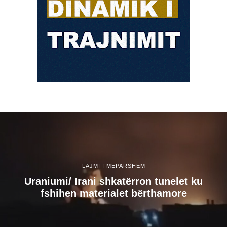
LAJMI I MËPARSHËM
Uraniumi/ Irani shkatërron tunelet ku
fshihen materialet bërthamore