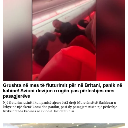
Grushta në mes të fluturimit për në Britani, panik në
kabinë/ Avioni devijon rrugën pas përleshjes mes
pasagjerëve
Një fluturim rutinë i kompanisë ajrore Jet2 drejt Mbretërisë së Bashkuar u
kthye në një skenë kaosi dhe paniku, pasi dy pasagjerë nisën një përleshje
fizike brenda kabinës së avionit. Incidenti nisi