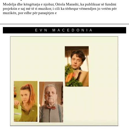
Modelja dhe këngëtarja e njohur, Oriola Marashi, ka publikuar së fundmi
projektin e saj më të ri muzikor, i cili ka tërhequr vëmendjen jo vetëm për
muzikën, por edhe për paraqitjen e
EVN MACEDONIA