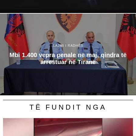
LAJMI I RADHËS
Mbi 1.400 vepra penale në maj, qindra të
arrestuar në Tiranë
TË FUNDIT NGA