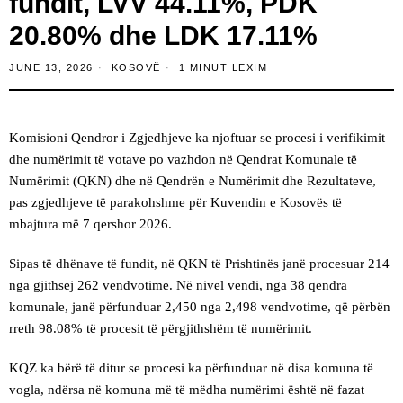
fundit, LVV 44.11%, PDK
20.80% dhe LDK 17.11%
JUNE 13, 2026
KOSOVË
1 MINUT LEXIM
Komisioni Qendror i Zgjedhjeve ka njoftuar se procesi i verifikimit
dhe numërimit të votave po vazhdon në Qendrat Komunale të
Numërimit (QKN) dhe në Qendrën e Numërimit dhe Rezultateve,
pas zgjedhjeve të parakohshme për Kuvendin e Kosovës të
mbajtura më 7 qershor 2026.
Sipas të dhënave të fundit, në QKN të Prishtinës janë procesuar 214
nga gjithsej 262 vendvotime. Në nivel vendi, nga 38 qendra
komunale, janë përfunduar 2,450 nga 2,498 vendvotime, që përbën
rreth 98.08% të procesit të përgjithshëm të numërimit.
KQZ ka bërë të ditur se procesi ka përfunduar në disa komuna të
vogla, ndërsa në komuna më të mëdha numërimi është në fazat