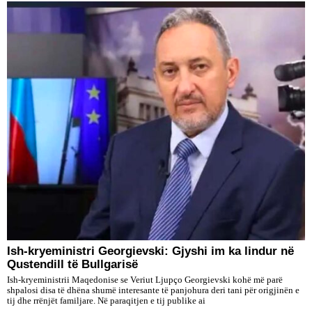
Ish-kryeministri Georgievski: Gjyshi im ka lindur në
Qustendill të Bullgarisë
Ish-kryeministrii Maqedonise se Veriut Ljupço Georgievski kohë më parë
shpalosi disa të dhëna shumë interesante të panjohura deri tani për origjinën e
tij dhe rrënjët familjare. Në paraqitjen e tij publike ai