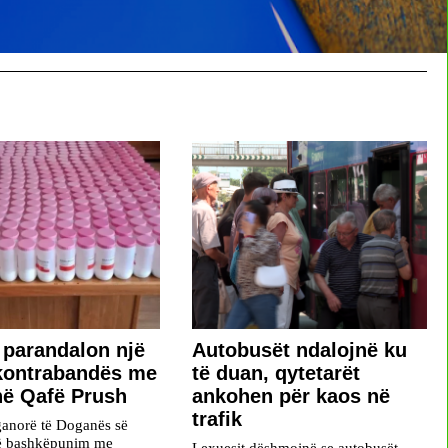
parandalon një
Autobusët ndalojnë ku
 kontrabandës me
të duan, qytetarët
në Qafë Prush
ankohen për kaos në
trafik
ganorë të Doganës së
ë bashkëpunim me
Lexuesit dëshmojnë se autobusët