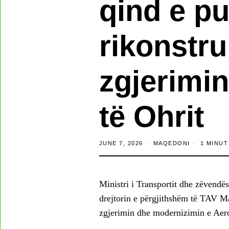
qind e p
rikonstr
zgjerimin
të Ohrit
JUNE 7, 2026
MAQEDONI
1 MINUT
Ministri i Transportit dhe zëvendë
drejtorin e përgjithshëm të TAV M
zgjerimin dhe modernizimin e Aero