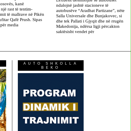
Kosovës, kanë
ndalojnë jashtë stacioneve të
një rast të tentim-
autobusëve “Aradhat Partizane”, nëte
mit të mallrave në Pikën
Salla Universale dhe Bunjakovec, si
ufitar Qafë Prush. Sipas
dhe tek Pallati i Gjyqit dhe në rrugën
i për media
Makedonija, ndërsa ligji përcakton
saktësisht vendet për
AUTO SHKOLLA
BEKO