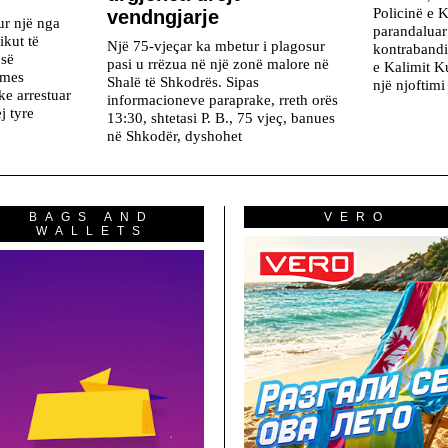
Policinë e 
vendngjarje
ur një nga
parandaluar 
ikut të
Një 75-vjeçar ka mbetur i plagosur
kontrabandi
 së
pasi u rrëzua në një zonë malore në
e Kalimit K
 mes
Shalë të Shkodrës. Sipas
një njoftim
ke arrestuar
informacioneve paraprake, rreth orës
j tyre
13:30, shtetasi P. B., 75 vjeç, banues
në Shkodër, dyshohet
BAGS AND
VERO
WALLETS