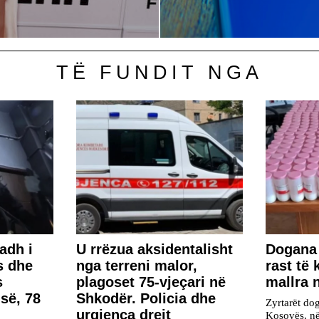
TË FUNDIT NGA
madh i
U rrëzua aksidentalisht
Dogana 
s dhe
nga terreni malor,
rast të
s
plagoset 75-vjeçari në
mallra 
isë, 78
Shkodër. Policia dhe
Zyrtarët do
urgjenca drejt
Kosovës, n