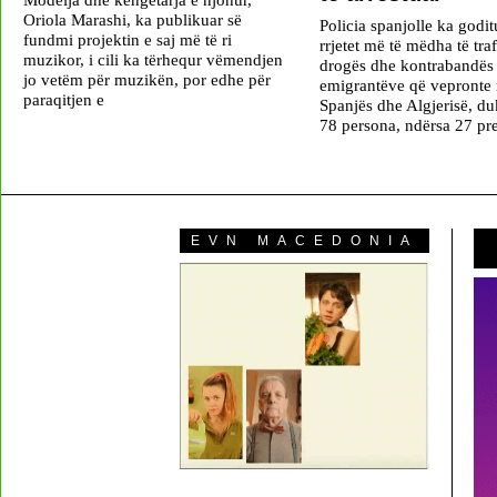
Oriola Marashi, ka publikuar së
Policia spanjolle ka godit
fundmi projektin e saj më të ri
rrjetet më të mëdha të traf
muzikor, i cili ka tërhequr vëmendjen
drogës dhe kontrabandës
jo vetëm për muzikën, por edhe për
emigrantëve që vepronte
paraqitjen e
Spanjës dhe Algjerisë, du
78 persona, ndërsa 27 pre
EVN MACEDONIA