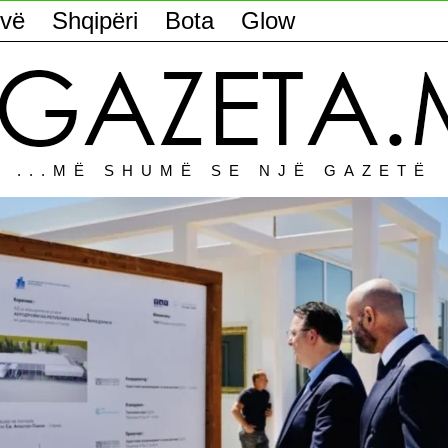
vë
Shqipëri
Bota
Glow
...MË SHUMË SE NJË GAZETË