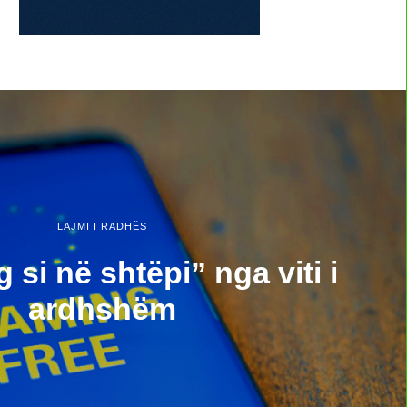
LAJMI I RADHËS
si në shtëpi” nga viti i
ardhshëm