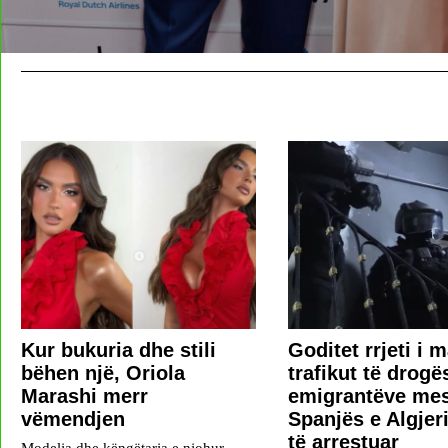
Kur bukuria dhe stili
Goditet rrjeti i 
bëhen një, Oriola
trafikut të drogë
Marashi merr
emigrantëve me
vëmendjen
Spanjës e Algjer
të arrestuar
Modelja dhe këngëtarja e njohur,