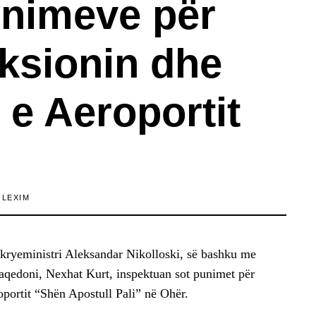
unimeve për
uksionin dhe
 e Aeroportit
 LEXIM
skryeministri Aleksandar Nikolloski, së bashku me
aqedoni, Nexhat Kurt, inspektuan sot punimet për
portit “Shën Apostull Pali” në Ohër.