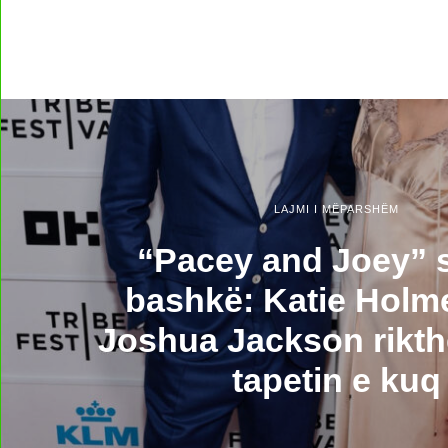
LAJMI I MËPARSHËM
“Pacey and Joey” 
bashkë: Katie Holm
Joshua Jackson rikt
tapetin e kuq