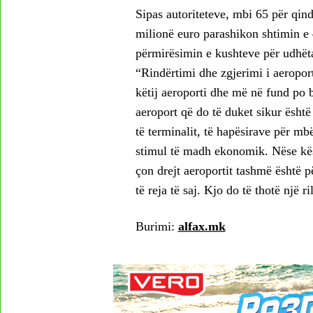
Sipas autoriteteve, mbi 65 për qind
milionë euro parashikon shtimin e 
përmirësimin e kushteve për udhëta
“Rindërtimi dhe zgjerimi i aeropor
këtij aeroporti dhe më në fund po b
aeroport që do të duket sikur është 
të terminalit, të hapësirave për mbë
stimul të madh ekonomik. Nëse kës
çon drejt aeroportit tashmë është 
të reja të saj. Kjo do të thotë një r
Burimi:
alfax.mk