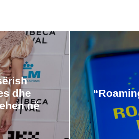
sërish
es dhe
“Roaming 
hehen në