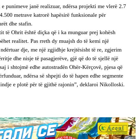
 e punimeve janë realizuar, ndërsa projekti me vlerë 2.7
4.500 metrave katrorë hapësirë funksionale për
rët dhe stafin.
tit të Ohrit është diçka që i ka munguar prej kohësh
ëhet realitet. Pas rreth dy muajsh do të kemi një
ndërtuar dje, me një zgjidhje krejtësisht të re, zgjerim
rritje dhe nisje të pasagjerëve, gjë që do të sjellë një
aj i shtojmë edhe autostradën Ohër-Kërçovë, pjesa që
përfunduar, ndërsa së shpejti do të hapen edhe segmente
ilindje e plotë për të gjithë rajonin”, deklaroi Nikolloski.