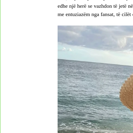
edhe një herë se vazhdon të jetë n
me entuziazëm nga fansat, të cilët 