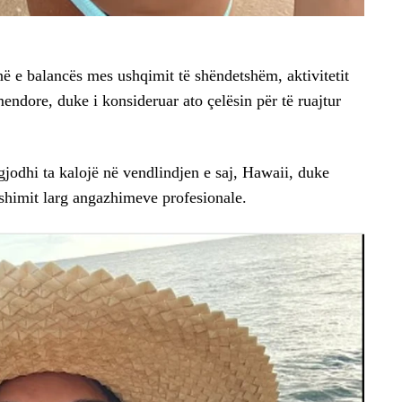
në e balancës mes ushqimit të shëndetshëm, aktivitetit
endore, duke i konsideruar ato çelësin për të ruajtur
 zgjodhi ta kalojë në vendlindjen e saj, Hawaii, duke
shimit larg angazhimeve profesionale.