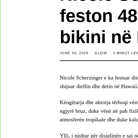
feston 48
bikini në
JUNE 30, 2026
GLOW
1 MINUT LE
Nicole Scherzinger e ka festuar di
shijuar diellin dhe detin në Hawaii
Këngëtarja dhe aktorja tërhoqi vëm
ngjyrë bruz, duke vënë në pah fizik
atmosferën tropikale dhe duke kalu
Ylli, i njohur për disiplinën e saj 