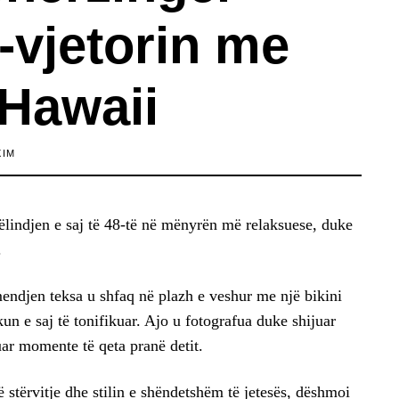
-vjetorin me
 Hawaii
XIM
tëlindjen e saj të 48-të në mënyrën më relaksuese, duke
.
endjen teksa u shfaq në plazh e veshur me një bikini
un e saj të tonifikuar. Ajo u fotografua duke shijuar
ar momente të qeta pranë detit.
në stërvitje dhe stilin e shëndetshëm të jetesës, dëshmoi