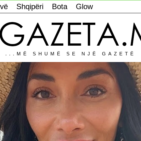
vë
Shqipëri
Bota
Glow
...MË SHUMË SE NJË GAZETË