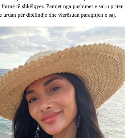
ë formë të shkëlqyer. Pamjet nga pushimet e saj u pritën
e uruan për ditëlindje dhe vlerësuan paraqitjen e saj.