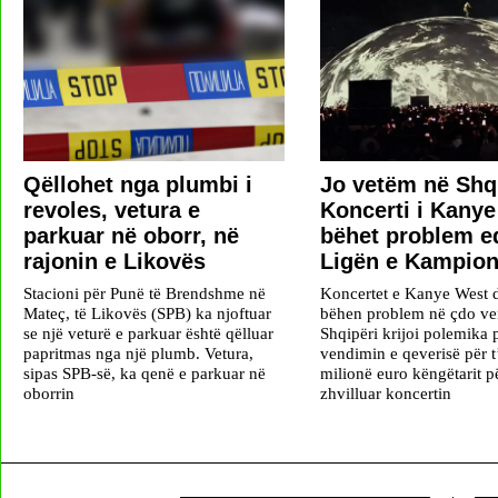
Qëllohet nga plumbi i
Jo vetëm në Shqi
revoles, vetura e
Koncerti i Kany
parkuar në oborr, në
bëhet problem e
rajonin e Likovës
Ligën e Kampio
Stacioni për Punë të Brendshme në
Koncertet e Kanye West 
Mateç, të Likovës (SPB) ka njoftuar
bëhen problem në çdo ve
se një veturë e parkuar është qëlluar
Shqipëri krijoi polemika
papritmas nga një plumb. Vetura,
vendimin e qeverisë për t
sipas SPB-së, ka qenë e parkuar në
milionë euro këngëtarit pë
oborrin
zhvilluar koncertin