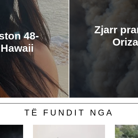
Zjarr pr
ston 48-
Oriza
 Hawaii
TË FUNDIT NGA