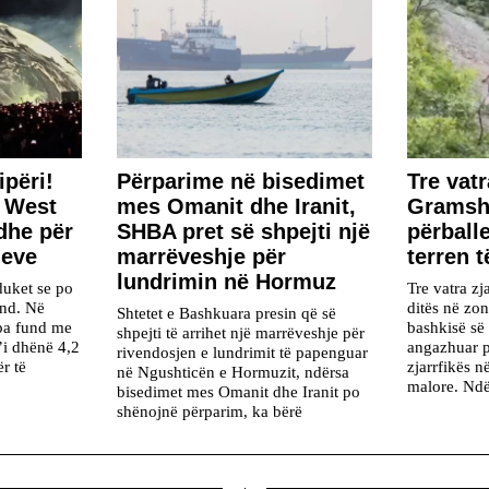
përi!
Përparime në bisedimet
Tre vatr
e West
mes Omanit dhe Iranit,
Gramsh,
dhe për
SHBA pret së shpejti një
përball
neve
marrëveshje për
terren t
lundrimin në Hormuz
duket se po
Tre vatra zja
nd. Në
ditës në zo
Shtetet e Bashkuara presin që së
 pa fund me
bashkisë së
shpejti të arrihet një marrëveshje për
’i dhënë 4,2
angazhuar p
rivendosjen e lundrimit të papenguar
r të
zjarrfikës n
në Ngushticën e Hormuzit, ndërsa
malore. Ndë
bisedimet mes Omanit dhe Iranit po
shënojnë përparim, ka bërë