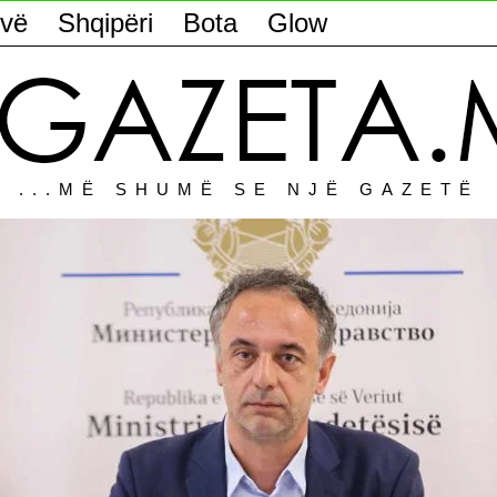
vë
Shqipëri
Bota
Glow
...MË SHUMË SE NJË GAZETË