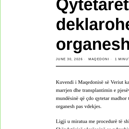
Qytetarët
deklaroh
organesh
JUNE 30, 2026
MAQEDONI
1 MINU
Kuvendi i Maqedonisë së Veriut ka 
marrjen dhe transplantimin e pjesëv
mundësinë që çdo qytetar madhor të
organesh pas vdekjes.
Ligji u miratua me procedurë të sh