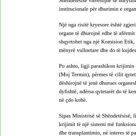
Shëndetësisë vlerësojnë se ndryshi
institucionale për dhurimin e orga
Një nga risitë kryesore është zgjer
organe të dhurojnë edhe të afërmit d
shqyrtohet nga një Komision Etik, 
mënyrë vullnetare dhe do të kujde
Po ashtu, ligji parashikon krijimin
(Moj Termin), përmes të cilit qytet
dëshirojnë të jenë dhurues organesh
dyfishtë, ndërsa qytetarët do të ke
në çdo kohë.
Sipas Ministrisë së Shëndetësisë, l
krijimit të një sistemi më funksio
dhe transplantimin, në interes të p