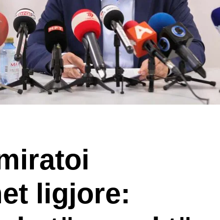
miratoi
t ligjore: