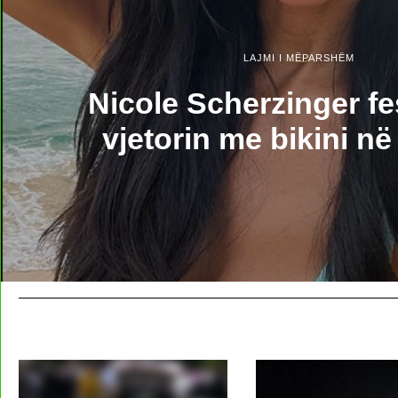
LAJMI I MËPARSHËM
Nicole Scherzinger fe
vjetorin me bikini në