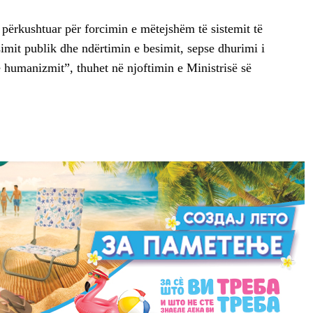
 përkushtuar për forcimin e mëtejshëm të sistemit të
ësimit publik dhe ndërtimin e besimit, sepse dhurimi i
ë humanizmit”, thuhet në njoftimin e Ministrisë së