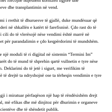
met forcojnë ndjeshëm kornizën ligjore dhe
neve dhe transplantimin në vend.
imi i rrethit të dhuruesve të gjallë, duke mundësuar që
eri në shkallën e katërt të farefisnisë. Çdo rast do të
i cili do të vlerësojë nëse vendimi është marrë në
set për parandalimin e çdo keqpërdorimi të mundshëm.
 e një moduli të ri digjital në sistemin “Termini Im”
arët do të mund të shprehin qartë vullnetin e tyre nëse
. Deklarimi do të jetë i sigurt, me verifikim të
në të drejtë ta ndryshojnë ose ta tërheqin vendimin e tyre
igji i miratuar përfaqëson një hap të rëndësishëm drejt
nal, më efikas dhe më dinjitoz për dhurimin e organeve
acientëve dhe të shëndetit publik.