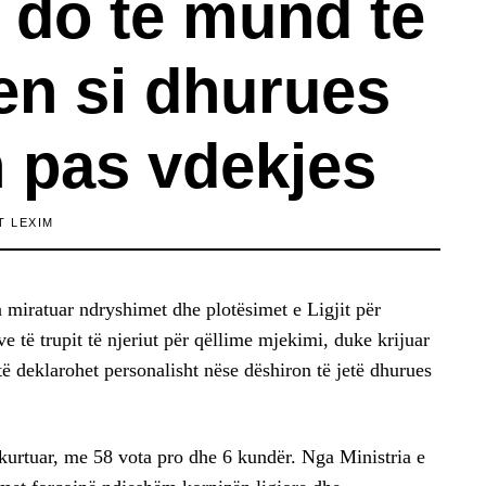
 do të mund të
en si dhurues
 pas vdekjes
T LEXIM
miratuar ndryshimet dhe plotësimet e Ligjit për
e të trupit të njeriut për qëllime mjekimi, duke krijuar
 deklarohet personalisht nëse dëshiron të jetë dhurues
kurtuar, me 58 vota pro dhe 6 kundër. Nga Ministria e