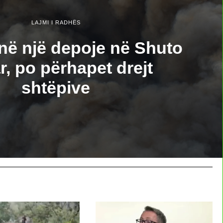
LAJMI I RADHËS
anë një depoje në Shuto
r, po përhapet drejt
shtëpive