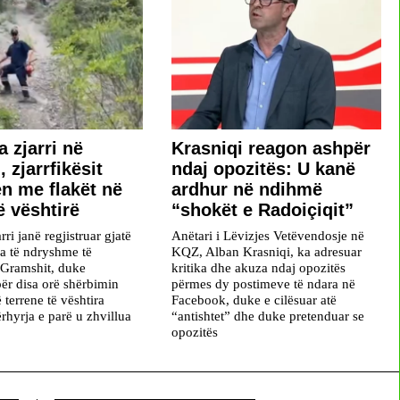
a zjarri në
​Krasniqi reagon ashpër
 zjarrfikësit
ndaj opozitës: U kanë
en me flakët në
ardhur në ndihmë
ë vështirë
“shokët e Radoiçiqit”
rri janë regjistruar gjatë
Anëtari i Lëvizjes Vetëvendosje në
na të ndryshme të
KQZ, Alban Krasniqi, ka adresuar
 Gramshit, duke
kritika dhe akuza ndaj opozitës
ër disa orë shërbimin
përmes dy postimeve të ndara në
ë terrene të vështira
Facebook, duke e cilësuar atë
rhyrja e parë u zhvillua
“antishtet” dhe duke pretenduar se
opozitës