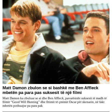
Matt Damon zbulon se si bashkë me Ben Affleck
mbetën pa para pas suksesit të një filmi
Matt Damon ka zbuluar se ai dhe Ben Affleck, pavarësisht suksesit të madh të
filmit “Good Will Hunting” dhe fitimit të çmimit Oscar për skenarin, në fakt
mbetën pothuajse pa para pak