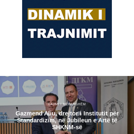
LAJMI I MËPARSHËM
Gazmend Aliu, drejtor i Institutit për
Standardizim, në Jubileun e Artë të
SHKNM-së