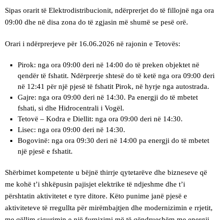
Sipas orarit të Elektrodistribucionit, ndërprerjet do të fillojnë nga ora
09:00 dhe në disa zona do të zgjasin më shumë se pesë orë.
Orari i ndërprerjeve për 16.06.2026 në rajonin e Tetovës:
Pirok: nga ora 09:00 deri në 14:00 do të preken objektet në
qendër të fshatit. Ndërprerje shtesë do të ketë nga ora 09:00 deri
në 12:41 për një pjesë të fshatit Pirok, në hyrje nga autostrada.
Gajre: nga ora 09:00 deri në 14:30. Pa energji do të mbetet
fshati, si dhe Hidrocentrali i Vogël.
Tetovë – Kodra e Diellit: nga ora 09:00 deri në 14:30.
Lisec: nga ora 09:00 deri në 14:30.
Bogovinë: nga ora 09:30 deri në 14:00 pa energji do të mbetet
një pjesë e fshatit.
Shërbimet kompetente u bëjnë thirrje qytetarëve dhe bizneseve që
me kohë t’i shkëpusin pajisjet elektrike të ndjeshme dhe t’i
përshtatin aktivitetet e tyre ditore. Këto punime janë pjesë e
aktiviteteve të rregullta për mirëmbajtjen dhe modernizimin e rrjetit,
me qëllim sigurimin e një furnizimi më të qëndrueshëm me energji