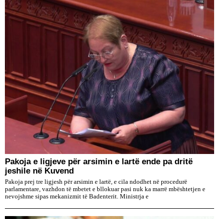
Pakoja e ligjeve për arsimin e lartë ende pa dritë
jeshile në Kuvend
Pakoja prej tre ligjesh për arsimin e lartë, e cila ndodhet në procedurë
parlamentare, vazhdon të mbetet e bllokuar pasi nuk ka marrë mbështetjen e
nevojshme sipas mekanizmit të Badenterit. Ministrja e