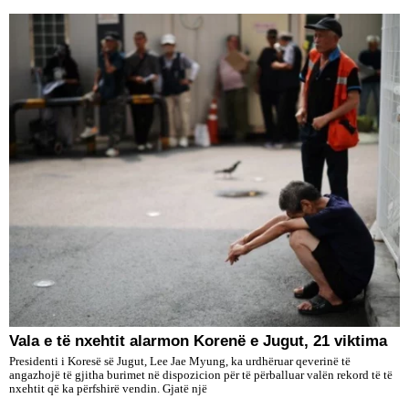
Vala e të nxehtit alarmon Korenë e Jugut, 21 viktima
Presidenti i Koresë së Jugut, Lee Jae Myung, ka urdhëruar qeverinë të
angazhojë të gjitha burimet në dispozicion për të përballuar valën rekord të të
nxehtit që ka përfshirë vendin. Gjatë një