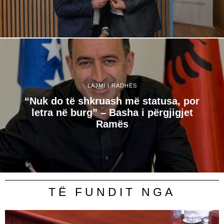
LAJMI I RADHËS
“Nuk do të shkruash më statusa, por
letra në burg” – Basha i përgjigjet
Ramës
TË FUNDIT NGA