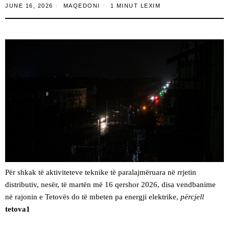
JUNE 16, 2026
MAQEDONI
1 MINUT LEXIM
Për shkak të aktiviteteve teknike të paralajmëruara në rrjetin
distributiv, nesër, të martën më 16 qershor 2026, disa vendbanime
në rajonin e Tetovës do të mbeten pa energji elektrike,
përcjell
tetova1