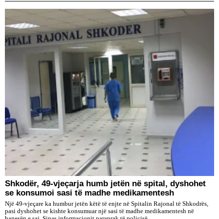
Shkodër, 49-vjeçarja humb jetën në spital, dyshohet
se konsumoi sasi të madhe medikamentesh
Një 49-vjeçare ka humbur jetën këtë të enjte në Spitalin Rajonal të Shkodrës,
pasi dyshohet se kishte konsumuar një sasi të madhe medikamentesh në
banesën e saj. Sipas informacionit paraprak të policisë,